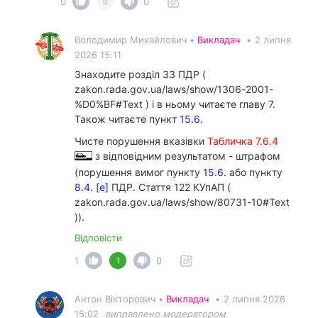
0
0
0
Володимир Михайлович •
Викладач
•
2 липня
2026 15:11
Знаходите розділ 33 ПДР (
zakon.rada.gov.ua/laws/show/1306-2001-
%D0%BF#Text ) і в ньому читаєте главу 7.
Також читаєте пункт
15.6.
Чисте порушення вказівки
Табличка 7.6.4
з відповідним результатом - штрафом
(порушення вимог пункту
15.6.
або пункту
8.4. [е]
ПДР. Стаття 122 КУпАП (
zakon.rada.gov.ua/laws/show/80731-10#Text
)).
Відповісти
1
0
1
Антон Вікторович •
Викладач
•
2 липня 2026
15:02
виправлено модератором