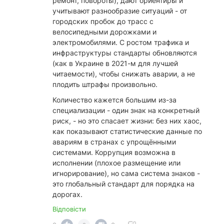
ремонт, повороты), дают ориентиры и
учитывают разнообразие ситуаций - от
городских пробок до трасс с
велосипедными дорожками и
электромобилями. С ростом трафика и
инфраструктуры стандарты обновляются
(как в Украине в 2021-м для лучшей
читаемости), чтобы снижать аварии, а не
плодить штрафы произвольно.
​Количество кажется большим из-за
специализации - один знак на конкретный
риск, - но это спасает жизни: без них хаос,
как показывают статистические данные по
авариям в странах с упрощёнными
системами. Коррупция возможна в
исполнении (плохое размещение или
игнорирование), но сама система знаков -
это глобальный стандарт для порядка на
дорогах.
Відповісти