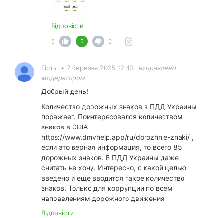
Відповісти
5
0
5
Гість
•
7 березня 2025 12:43
виправлено
модератором
Добрый день!
Количество дорожных знаков в ПДД Украины
поражает. Поинтересовался количеством
знаков в США
https://www.dmvhelp.app/ru/dorozhnie-znaki/
,
если это верная информация, то всего 85
дорожных знаков. В ПДД Украины даже
считать не хочу. Интересно, с какой целью
введено и еще вводится такое количество
знаков. Только для коррупции по всем
направлениям дорожного движения
Відповісти