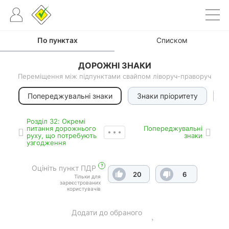
По пунктах
Списком
ДОРОЖНІ ЗНАКИ
Переміщення між підпунктами свайпом ліворуч-праворуч
Попереджувальні знаки
Знаки пріоритету
З
Роздiл 32: Окремі
питання дорожнього
Попереджувальні
руху, що потребують
знаки
узгодження
?
Оцініть пункт ПДР
20
6
Тільки для
зареєстрованих
користувачів
Додати до обраного