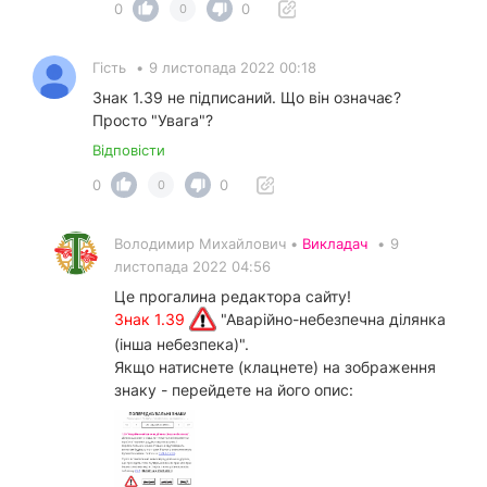
0
0
0
Гість
•
9 листопада 2022 00:18
Знак 1.39 не підписаний. Що він означає?
Просто "Увага"?
Відповісти
0
0
0
Володимир Михайлович •
Викладач
•
9
листопада 2022 04:56
Це прогалина редактора сайту!
Знак 1.39
"Аварійно-небезпечна ділянка
(інша небезпека)".
Якщо натиснете (клацнете) на зображення
знаку - перейдете на його опис: