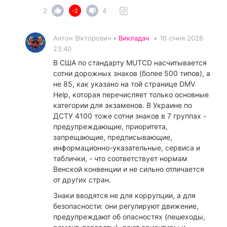
2
4
-2
Антон Вікторович •
Викладач
•
16 січня 2026
23:40
В США по стандарту MUTCD насчитывается
сотни дорожных знаков (более 500 типов), а
не 85, как указано на той странице DMV
Help, которая перечисляет только основные
категории для экзаменов. В Украине по
ДСТУ 4100 тоже сотни знаков в 7 группах -
предупреждающие, приоритета,
запрещающие, предписывающие,
информационно-указательные, сервиса и
таблички, - что соответствует нормам
Венской конвенции и не сильно отличается
от других стран.
​Знаки вводятся не для коррупции, а для
безопасности: они регулируют движение,
предупреждают об опасностях (пешеходы,