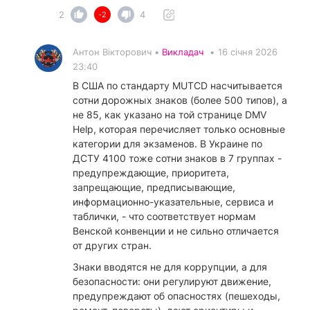
2
4
-2
Антон Вікторович •
Викладач
•
16 січня 2026
23:40
В США по стандарту MUTCD насчитывается
сотни дорожных знаков (более 500 типов), а
не 85, как указано на той странице DMV
Help, которая перечисляет только основные
категории для экзаменов. В Украине по
ДСТУ 4100 тоже сотни знаков в 7 группах -
предупреждающие, приоритета,
запрещающие, предписывающие,
информационно-указательные, сервиса и
таблички, - что соответствует нормам
Венской конвенции и не сильно отличается
от других стран.
​Знаки вводятся не для коррупции, а для
безопасности: они регулируют движение,
предупреждают об опасностях (пешеходы,