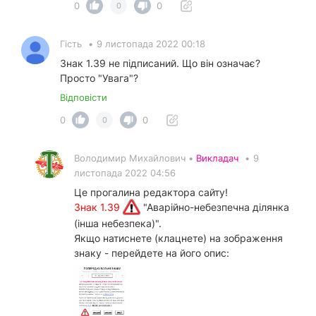
0
0
0
Гість
•
9 листопада 2022 00:18
Знак 1.39 не підписаний. Що він означає?
Просто "Увага"?
Відповісти
0
0
0
Володимир Михайлович •
Викладач
•
9
листопада 2022 04:56
Це прогалина редактора сайту!
Знак 1.39
"Аварійно-небезпечна ділянка
(інша небезпека)".
Якщо натиснете (клацнете) на зображення
знаку - перейдете на його опис: