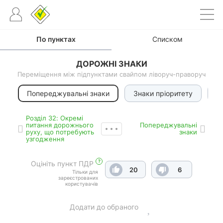
По пунктах
Списком
ДОРОЖНІ ЗНАКИ
Переміщення між підпунктами свайпом ліворуч-праворуч
Попереджувальні знаки
Знаки пріоритету
З
Роздiл 32: Окремі
питання дорожнього
Попереджувальні
руху, що потребують
знаки
узгодження
?
Оцініть пункт ПДР
20
6
Тільки для
зареєстрованих
користувачів
Додати до обраного