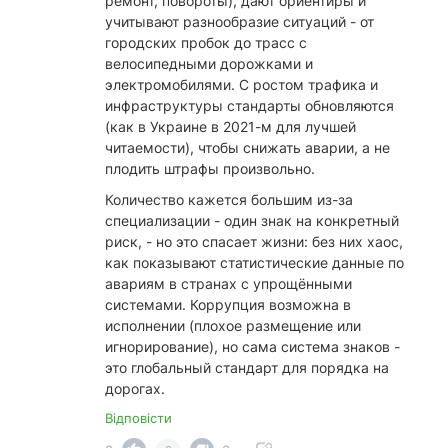
ремонт, повороты), дают ориентиры и
учитывают разнообразие ситуаций - от
городских пробок до трасс с
велосипедными дорожками и
электромобилями. С ростом трафика и
инфраструктуры стандарты обновляются
(как в Украине в 2021-м для лучшей
читаемости), чтобы снижать аварии, а не
плодить штрафы произвольно.
​Количество кажется большим из-за
специализации - один знак на конкретный
риск, - но это спасает жизни: без них хаос,
как показывают статистические данные по
авариям в странах с упрощёнными
системами. Коррупция возможна в
исполнении (плохое размещение или
игнорирование), но сама система знаков -
это глобальный стандарт для порядка на
дорогах.
Відповісти