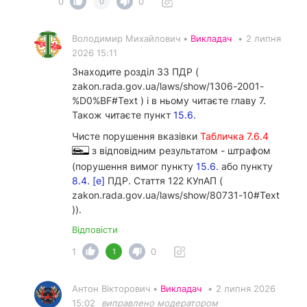
0
0
0
Володимир Михайлович •
Викладач
•
2 липня
2026 15:11
Знаходите розділ 33 ПДР (
zakon.rada.gov.ua/laws/show/1306-2001-
%D0%BF#Text ) і в ньому читаєте главу 7.
Також читаєте пункт
15.6.
Чисте порушення вказівки
Табличка 7.6.4
з відповідним результатом - штрафом
(порушення вимог пункту
15.6.
або пункту
8.4. [е]
ПДР. Стаття 122 КУпАП (
zakon.rada.gov.ua/laws/show/80731-10#Text
)).
Відповісти
1
0
1
Антон Вікторович •
Викладач
•
2 липня 2026
15:02
виправлено модератором