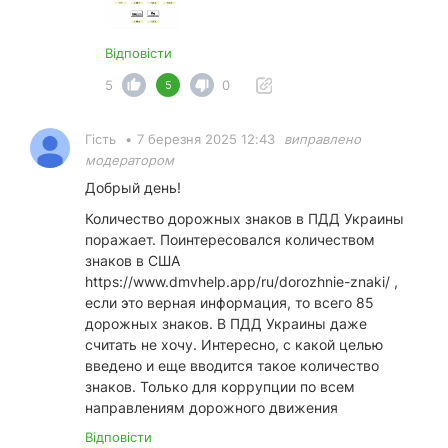
Відповісти
5
0
5
Гість
•
7 березня 2025 12:43
виправлено
модератором
Добрый день!
Количество дорожных знаков в ПДД Украины
поражает. Поинтересовался количеством
знаков в США
https://www.dmvhelp.app/ru/dorozhnie-znaki/
,
если это верная информация, то всего 85
дорожных знаков. В ПДД Украины даже
считать не хочу. Интересно, с какой целью
введено и еще вводится такое количество
знаков. Только для коррупции по всем
направлениям дорожного движения
Відповісти