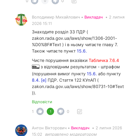
0
0
0
Володимир Михайлович •
Викладач
•
2 липня
2026 15:11
Знаходите розділ 33 ПДР (
zakon.rada.gov.ua/laws/show/1306-2001-
%D0%BF#Text ) і в ньому читаєте главу 7.
Також читаєте пункт
15.6.
Чисте порушення вказівки
Табличка 7.6.4
з відповідним результатом - штрафом
(порушення вимог пункту
15.6.
або пункту
8.4. [е]
ПДР. Стаття 122 КУпАП (
zakon.rada.gov.ua/laws/show/80731-10#Text
)).
Відповісти
1
0
1
Антон Вікторович •
Викладач
•
2 липня 2026
15:02
виправлено модератором