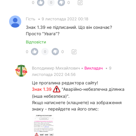
0
0
0
Гість
•
9 листопада 2022 00:18
Знак 1.39 не підписаний. Що він означає?
Просто "Увага"?
Відповісти
0
0
0
Володимир Михайлович •
Викладач
•
9
листопада 2022 04:56
Це прогалина редактора сайту!
Знак 1.39
"Аварійно-небезпечна ділянка
(інша небезпека)".
Якщо натиснете (клацнете) на зображення
знаку - перейдете на його опис: