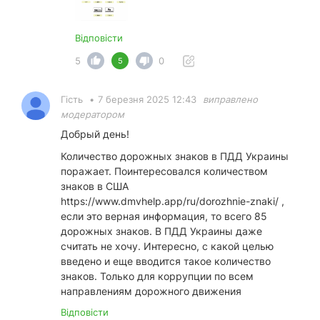
Відповісти
5
0
5
Гість
•
7 березня 2025 12:43
виправлено
модератором
Добрый день!
Количество дорожных знаков в ПДД Украины
поражает. Поинтересовался количеством
знаков в США
https://www.dmvhelp.app/ru/dorozhnie-znaki/
,
если это верная информация, то всего 85
дорожных знаков. В ПДД Украины даже
считать не хочу. Интересно, с какой целью
введено и еще вводится такое количество
знаков. Только для коррупции по всем
направлениям дорожного движения
Відповісти