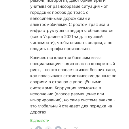
ремонт, повороты), дают ориентиры и
учитывают разнообразие ситуаций - от
городских пробок до трасс с
велосипедными дорожками и
электромобилями. С ростом трафика и
инфраструктуры стандарты обновляются
(как в Украине в 2021-м для лучшей
читаемости), чтобы снижать аварии, а не
плодить штрафы произвольно.
​Количество кажется большим из-за
специализации - один знак на конкретный
риск, - но это спасает жизни: без них хаос,
как показывают статистические данные по
авариям в странах с упрощёнными
системами. Коррупция возможна в
исполнении (плохое размещение или
игнорирование), но сама система знаков -
это глобальный стандарт для порядка на
дорогах.
Відповісти