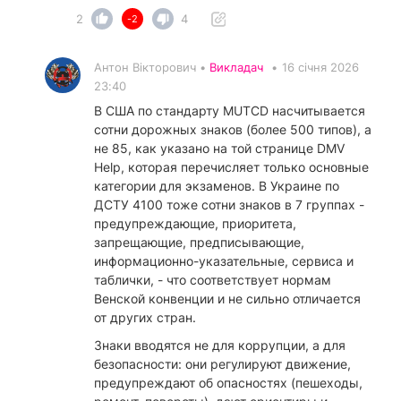
2
4
-2
Антон Вікторович •
Викладач
•
16 січня 2026
23:40
В США по стандарту MUTCD насчитывается
сотни дорожных знаков (более 500 типов), а
не 85, как указано на той странице DMV
Help, которая перечисляет только основные
категории для экзаменов. В Украине по
ДСТУ 4100 тоже сотни знаков в 7 группах -
предупреждающие, приоритета,
запрещающие, предписывающие,
информационно-указательные, сервиса и
таблички, - что соответствует нормам
Венской конвенции и не сильно отличается
от других стран.
​Знаки вводятся не для коррупции, а для
безопасности: они регулируют движение,
предупреждают об опасностях (пешеходы,