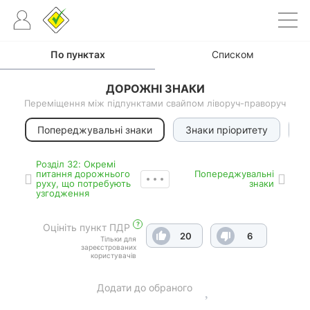
По пунктах
Списком
ДОРОЖНІ ЗНАКИ
Переміщення між підпунктами свайпом ліворуч-праворуч
Попереджувальні знаки
Знаки пріоритету
З
Роздiл 32: Окремі
питання дорожнього
Попереджувальні
руху, що потребують
знаки
узгодження
?
Оцініть пункт ПДР
20
6
Тільки для
зареєстрованих
користувачів
Додати до обраного