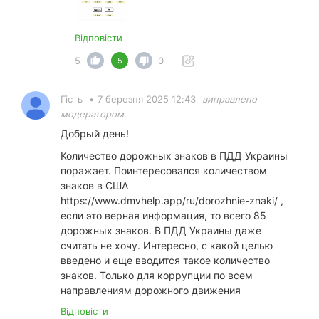
Відповісти
5
0
5
Гість
•
7 березня 2025 12:43
виправлено
модератором
Добрый день!
Количество дорожных знаков в ПДД Украины
поражает. Поинтересовался количеством
знаков в США
https://www.dmvhelp.app/ru/dorozhnie-znaki/
,
если это верная информация, то всего 85
дорожных знаков. В ПДД Украины даже
считать не хочу. Интересно, с какой целью
введено и еще вводится такое количество
знаков. Только для коррупции по всем
направлениям дорожного движения
Відповісти