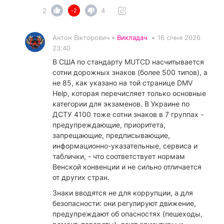
2
4
-2
Антон Вікторович •
Викладач
•
16 січня 2026
23:40
В США по стандарту MUTCD насчитывается
сотни дорожных знаков (более 500 типов), а
не 85, как указано на той странице DMV
Help, которая перечисляет только основные
категории для экзаменов. В Украине по
ДСТУ 4100 тоже сотни знаков в 7 группах -
предупреждающие, приоритета,
запрещающие, предписывающие,
информационно-указательные, сервиса и
таблички, - что соответствует нормам
Венской конвенции и не сильно отличается
от других стран.
​Знаки вводятся не для коррупции, а для
безопасности: они регулируют движение,
предупреждают об опасностях (пешеходы,