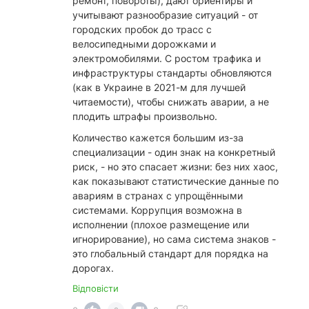
ремонт, повороты), дают ориентиры и
учитывают разнообразие ситуаций - от
городских пробок до трасс с
велосипедными дорожками и
электромобилями. С ростом трафика и
инфраструктуры стандарты обновляются
(как в Украине в 2021-м для лучшей
читаемости), чтобы снижать аварии, а не
плодить штрафы произвольно.
​Количество кажется большим из-за
специализации - один знак на конкретный
риск, - но это спасает жизни: без них хаос,
как показывают статистические данные по
авариям в странах с упрощёнными
системами. Коррупция возможна в
исполнении (плохое размещение или
игнорирование), но сама система знаков -
это глобальный стандарт для порядка на
дорогах.
Відповісти