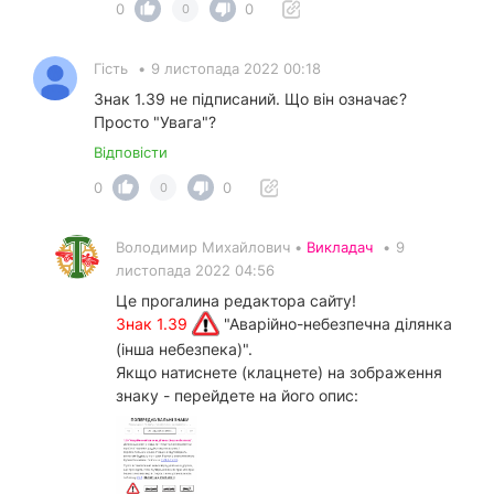
0
0
0
Гість
•
9 листопада 2022 00:18
Знак 1.39 не підписаний. Що він означає?
Просто "Увага"?
Відповісти
0
0
0
Володимир Михайлович •
Викладач
•
9
листопада 2022 04:56
Це прогалина редактора сайту!
Знак 1.39
"Аварійно-небезпечна ділянка
(інша небезпека)".
Якщо натиснете (клацнете) на зображення
знаку - перейдете на його опис: