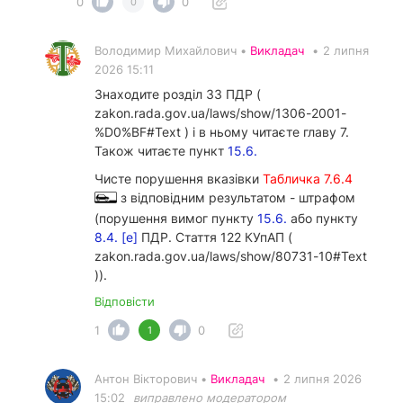
0
0
0
Володимир Михайлович •
Викладач
•
2 липня
2026 15:11
Знаходите розділ 33 ПДР (
zakon.rada.gov.ua/laws/show/1306-2001-
%D0%BF#Text ) і в ньому читаєте главу 7.
Також читаєте пункт
15.6.
Чисте порушення вказівки
Табличка 7.6.4
з відповідним результатом - штрафом
(порушення вимог пункту
15.6.
або пункту
8.4. [е]
ПДР. Стаття 122 КУпАП (
zakon.rada.gov.ua/laws/show/80731-10#Text
)).
Відповісти
1
0
1
Антон Вікторович •
Викладач
•
2 липня 2026
15:02
виправлено модератором