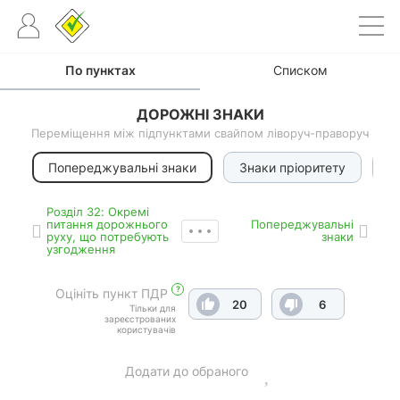
По пунктах
Списком
ДОРОЖНІ ЗНАКИ
Переміщення між підпунктами свайпом ліворуч-праворуч
Попереджувальні знаки
Знаки пріоритету
З
Роздiл 32: Окремі
питання дорожнього
Попереджувальні
руху, що потребують
знаки
узгодження
?
Оцініть пункт ПДР
20
6
Тільки для
зареєстрованих
користувачів
Додати до обраного