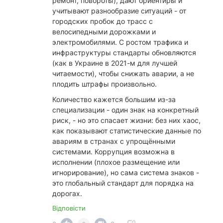
ремонт, повороты), дают ориентиры и
учитывают разнообразие ситуаций - от
городских пробок до трасс с
велосипедными дорожками и
электромобилями. С ростом трафика и
инфраструктуры стандарты обновляются
(как в Украине в 2021-м для лучшей
читаемости), чтобы снижать аварии, а не
плодить штрафы произвольно.
​Количество кажется большим из-за
специализации - один знак на конкретный
риск, - но это спасает жизни: без них хаос,
как показывают статистические данные по
авариям в странах с упрощёнными
системами. Коррупция возможна в
исполнении (плохое размещение или
игнорирование), но сама система знаков -
это глобальный стандарт для порядка на
дорогах.
Відповісти