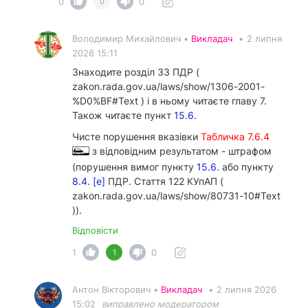
0
0
0
Володимир Михайлович •
Викладач
•
2 липня
2026 15:11
Знаходите розділ 33 ПДР (
zakon.rada.gov.ua/laws/show/1306-2001-
%D0%BF#Text ) і в ньому читаєте главу 7.
Також читаєте пункт
15.6.
Чисте порушення вказівки
Табличка 7.6.4
з відповідним результатом - штрафом
(порушення вимог пункту
15.6.
або пункту
8.4. [е]
ПДР. Стаття 122 КУпАП (
zakon.rada.gov.ua/laws/show/80731-10#Text
)).
Відповісти
1
0
1
Антон Вікторович •
Викладач
•
2 липня 2026
15:02
виправлено модератором