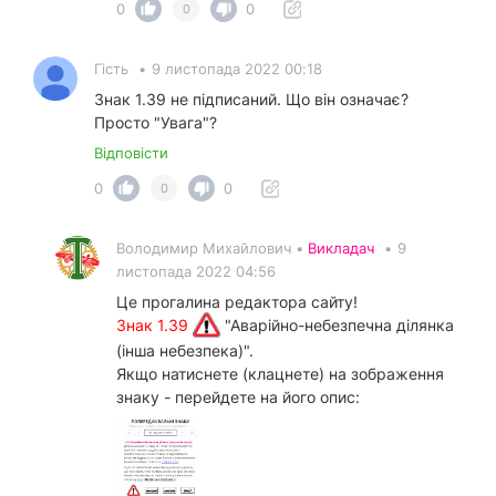
0
0
0
Гість
•
9 листопада 2022 00:18
Знак 1.39 не підписаний. Що він означає?
Просто "Увага"?
Відповісти
0
0
0
Володимир Михайлович •
Викладач
•
9
листопада 2022 04:56
Це прогалина редактора сайту!
Знак 1.39
"Аварійно-небезпечна ділянка
(інша небезпека)".
Якщо натиснете (клацнете) на зображення
знаку - перейдете на його опис: