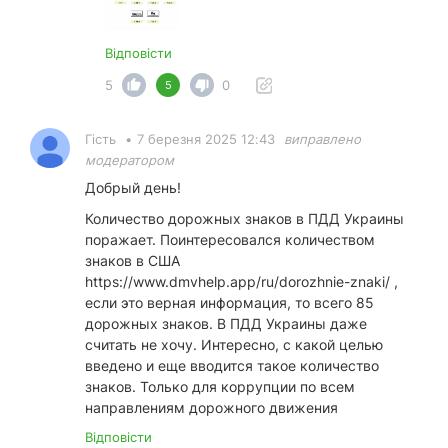
Відповісти
5
0
5
Гість
•
7 березня 2025 12:43
виправлено
модератором
Добрый день!
Количество дорожных знаков в ПДД Украины
поражает. Поинтересовался количеством
знаков в США
https://www.dmvhelp.app/ru/dorozhnie-znaki/
,
если это верная информация, то всего 85
дорожных знаков. В ПДД Украины даже
считать не хочу. Интересно, с какой целью
введено и еще вводится такое количество
знаков. Только для коррупции по всем
направлениям дорожного движения
Відповісти