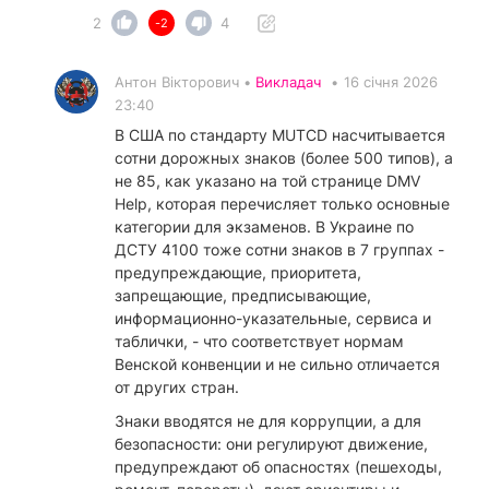
2
4
-2
Антон Вікторович •
Викладач
•
16 січня 2026
23:40
В США по стандарту MUTCD насчитывается
сотни дорожных знаков (более 500 типов), а
не 85, как указано на той странице DMV
Help, которая перечисляет только основные
категории для экзаменов. В Украине по
ДСТУ 4100 тоже сотни знаков в 7 группах -
предупреждающие, приоритета,
запрещающие, предписывающие,
информационно-указательные, сервиса и
таблички, - что соответствует нормам
Венской конвенции и не сильно отличается
от других стран.
​Знаки вводятся не для коррупции, а для
безопасности: они регулируют движение,
предупреждают об опасностях (пешеходы,