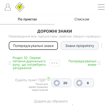
По пунктах
Списком
ДОРОЖНІ ЗНАКИ
Переміщення між підпунктами свайпом ліворуч-праворуч
Попереджувальні знаки
Знаки пріоритету
З
Роздiл 32: Окремі
питання дорожнього
Попереджувальні
руху, що потребують
знаки
узгодження
?
Оцініть пункт ПДР
20
6
Тільки для
зареєстрованих
користувачів
Додати до обраного