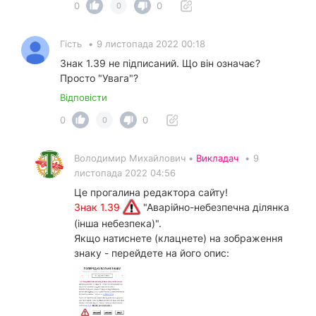
0
0
0
Гість
•
9 листопада 2022 00:18
Знак 1.39 не підписаний. Що він означає?
Просто "Увага"?
Відповісти
0
0
0
Володимир Михайлович •
Викладач
•
9
листопада 2022 04:56
Це прогалина редактора сайту!
Знак 1.39
"Аварійно-небезпечна ділянка
(інша небезпека)".
Якщо натиснете (клацнете) на зображення
знаку - перейдете на його опис: