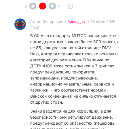
2
4
-2
Антон Вікторович •
Викладач
•
16 січня 2026
23:40
В США по стандарту MUTCD насчитывается
сотни дорожных знаков (более 500 типов), а
не 85, как указано на той странице DMV
Help, которая перечисляет только основные
категории для экзаменов. В Украине по
ДСТУ 4100 тоже сотни знаков в 7 группах -
предупреждающие, приоритета,
запрещающие, предписывающие,
информационно-указательные, сервиса и
таблички, - что соответствует нормам
Венской конвенции и не сильно отличается
от других стран.
​Знаки вводятся не для коррупции, а для
безопасности: они регулируют движение,
предупреждают об опасностях (пешеходы,