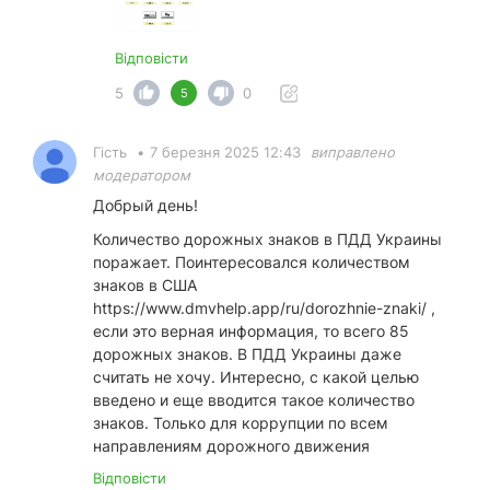
Відповісти
5
0
5
Гість
•
7 березня 2025 12:43
виправлено
модератором
Добрый день!
Количество дорожных знаков в ПДД Украины
поражает. Поинтересовался количеством
знаков в США
https://www.dmvhelp.app/ru/dorozhnie-znaki/
,
если это верная информация, то всего 85
дорожных знаков. В ПДД Украины даже
считать не хочу. Интересно, с какой целью
введено и еще вводится такое количество
знаков. Только для коррупции по всем
направлениям дорожного движения
Відповісти