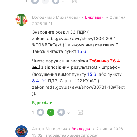
0
0
0
Володимир Михайлович •
Викладач
•
2 липня
2026 15:11
Знаходите розділ 33 ПДР (
zakon.rada.gov.ua/laws/show/1306-2001-
%D0%BF#Text ) і в ньому читаєте главу 7.
Також читаєте пункт
15.6.
Чисте порушення вказівки
Табличка 7.6.4
з відповідним результатом - штрафом
(порушення вимог пункту
15.6.
або пункту
8.4. [е]
ПДР. Стаття 122 КУпАП (
zakon.rada.gov.ua/laws/show/80731-10#Text
)).
Відповісти
1
0
1
Антон Вікторович •
Викладач
•
2 липня 2026
15:02
виправлено модератором