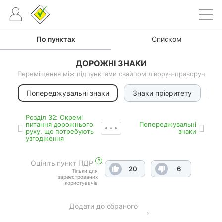
По пунктах
Списком
ДОРОЖНІ ЗНАКИ
Переміщення між підпунктами свайпом ліворуч-праворуч
Попереджувальні знаки
Знаки пріоритету
З
Роздiл 32: Окремі
питання дорожнього
Попереджувальні
руху, що потребують
знаки
узгодження
?
Оцініть пункт ПДР
20
6
Тільки для
зареєстрованих
користувачів
Додати до обраного