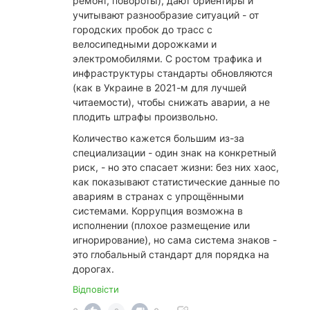
ремонт, повороты), дают ориентиры и
учитывают разнообразие ситуаций - от
городских пробок до трасс с
велосипедными дорожками и
электромобилями. С ростом трафика и
инфраструктуры стандарты обновляются
(как в Украине в 2021-м для лучшей
читаемости), чтобы снижать аварии, а не
плодить штрафы произвольно.
​Количество кажется большим из-за
специализации - один знак на конкретный
риск, - но это спасает жизни: без них хаос,
как показывают статистические данные по
авариям в странах с упрощёнными
системами. Коррупция возможна в
исполнении (плохое размещение или
игнорирование), но сама система знаков -
это глобальный стандарт для порядка на
дорогах.
Відповісти