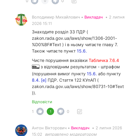
0
0
0
Володимир Михайлович •
Викладач
•
2 липня
2026 15:11
Знаходите розділ 33 ПДР (
zakon.rada.gov.ua/laws/show/1306-2001-
%D0%BF#Text ) і в ньому читаєте главу 7.
Також читаєте пункт
15.6.
Чисте порушення вказівки
Табличка 7.6.4
з відповідним результатом - штрафом
(порушення вимог пункту
15.6.
або пункту
8.4. [е]
ПДР. Стаття 122 КУпАП (
zakon.rada.gov.ua/laws/show/80731-10#Text
)).
Відповісти
1
0
1
Антон Вікторович •
Викладач
•
2 липня 2026
15:02
виправлено модератором