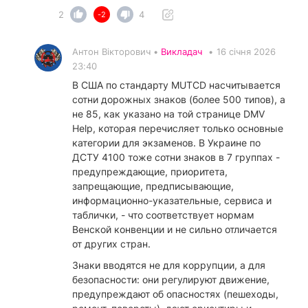
2
4
-2
Антон Вікторович •
Викладач
•
16 січня 2026
23:40
В США по стандарту MUTCD насчитывается
сотни дорожных знаков (более 500 типов), а
не 85, как указано на той странице DMV
Help, которая перечисляет только основные
категории для экзаменов. В Украине по
ДСТУ 4100 тоже сотни знаков в 7 группах -
предупреждающие, приоритета,
запрещающие, предписывающие,
информационно-указательные, сервиса и
таблички, - что соответствует нормам
Венской конвенции и не сильно отличается
от других стран.
​Знаки вводятся не для коррупции, а для
безопасности: они регулируют движение,
предупреждают об опасностях (пешеходы,