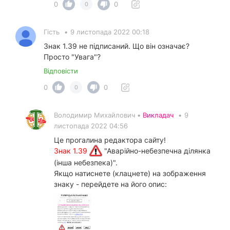
0
0
0
Гість
•
9 листопада 2022 00:18
Знак 1.39 не підписаний. Що він означає?
Просто "Увага"?
Відповісти
0
0
0
Володимир Михайлович •
Викладач
•
9
листопада 2022 04:56
Це прогалина редактора сайту!
Знак 1.39
"Аварійно-небезпечна ділянка
(інша небезпека)".
Якщо натиснете (клацнете) на зображення
знаку - перейдете на його опис: