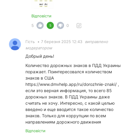
Відповісти
5
0
5
Гість
•
7 березня 2025 12:43
виправлено
модератором
Добрый день!
Количество дорожных знаков в ПДД Украины
поражает. Поинтересовался количеством
знаков в США
https://www.dmvhelp.app/ru/dorozhnie-znaki/
,
если это верная информация, то всего 85
дорожных знаков. В ПДД Украины даже
считать не хочу. Интересно, с какой целью
введено и еще вводится такое количество
знаков. Только для коррупции по всем
направлениям дорожного движения
Відповісти