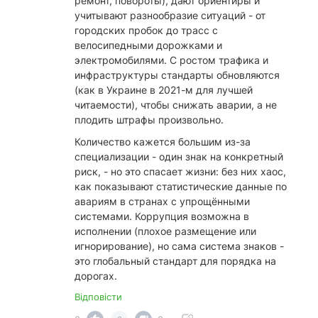
ремонт, повороты), дают ориентиры и
учитывают разнообразие ситуаций - от
городских пробок до трасс с
велосипедными дорожками и
электромобилями. С ростом трафика и
инфраструктуры стандарты обновляются
(как в Украине в 2021-м для лучшей
читаемости), чтобы снижать аварии, а не
плодить штрафы произвольно.
​Количество кажется большим из-за
специализации - один знак на конкретный
риск, - но это спасает жизни: без них хаос,
как показывают статистические данные по
авариям в странах с упрощёнными
системами. Коррупция возможна в
исполнении (плохое размещение или
игнорирование), но сама система знаков -
это глобальный стандарт для порядка на
дорогах.
Відповісти