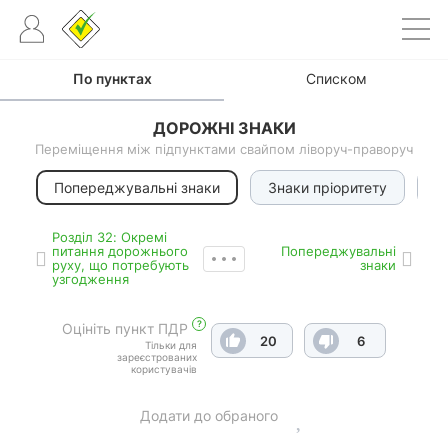
По пунктах
Списком
ДОРОЖНІ ЗНАКИ
Переміщення між підпунктами свайпом ліворуч-праворуч
Попереджувальні знаки
Знаки пріоритету
З
Роздiл 32: Окремі
питання дорожнього
Попереджувальні
руху, що потребують
знаки
узгодження
?
Оцініть пункт ПДР
20
6
Тільки для
зареєстрованих
користувачів
Додати до обраного