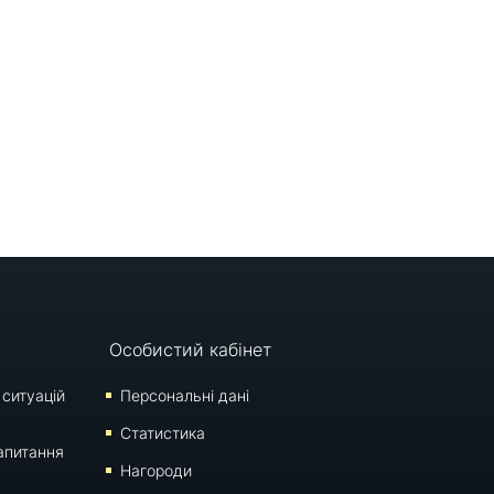
Особистий кабінет
 ситуацій
Персональні дані
Статистика
апитання
Нагороди