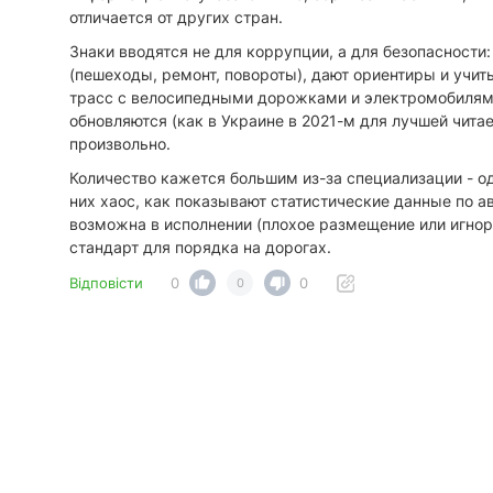
отличается от других стран.
​Знаки вводятся не для коррупции, а для безопасност
(пешеходы, ремонт, повороты), дают ориентиры и учит
трасс с велосипедными дорожками и электромобилям
обновляются (как в Украине в 2021-м для лучшей чита
произвольно.
​Количество кажется большим из-за специализации - од
них хаос, как показывают статистические данные по 
возможна в исполнении (плохое размещение или игнори
стандарт для порядка на дорогах.
Відповісти
0
0
0