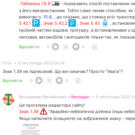
-
Табличка 7.6.6
- позначають спосіб поставлення лег
з його використанням. Тобто саме таким способом, як п
вимогою п.
15.6.
, де сказано, що стоянка всіх трансп
5.42.1
,
Знак 5.42.2
,
Знак 5.43
, встановле
проїзній частині вздовж тротуару, а встановленими з о
легкових автомобілів і мотоциклів тільки так, як показа
Відповісти
0
0
0
Гість
•
9 листопада 2022 00:18
Знак 1.39 не підписаний. Що він означає? Просто "Увага"?
Відповісти
0
0
0
Володимир Михайлович •
Викладач
•
9 листопада 2022 0
Це прогалина редактора сайту!
Знак 1.39
"Аварійно-небезпечна ділянка (інша небез
Якщо натиснете (клацнете) на зображення знаку - пере