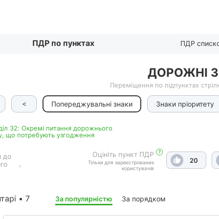
Списком
ПДР по пунктах
ПДР списк
ДОРОЖНІ 
Переміщення по підпунктах стрілк
<
Попереджувальні знаки
Знаки пріоритету
дiл 32: Окремі питання дорожнього
у, що потребують узгодження
?
Оцініть пункт ПДР
 до
20
Тільки для зареєстрованих
го
користувачів
тарі • 7
За популярністю
За порядком