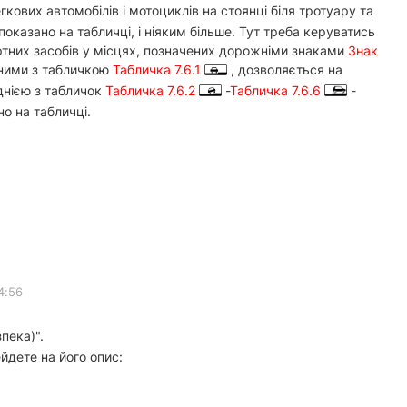
кових автомобілів і мотоциклів на стоянці біля тротуару та
оказано на табличці, і ніяким більше. Тут треба керуватись
ортних засобів у місцях, позначених дорожніми знаками
Знак
ними з табличкою
Табличка 7.6.1
, дозволяється на
днією з табличок
Табличка 7.6.2
-
Табличка 7.6.6
-
но на табличці.
4:56
пека)".
йдете на його опис: