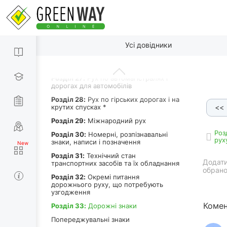
Роздiл 23:
Буксирування та
експлуатація транспортних составів
Роздiл 24:
Навчальна їзда
Роздiл 25:
Рух транспортних засобів у
По пунктах
колонах
Усі довідники
Роздiл 26:
Рух у житловій та
пішохідній зоні
Роздiл 27:
Рух по автомагістралях і
дорогах для автомобілів
Роздiл 28:
Рух по гірських дорогах і на
крутих спусках *
<<
Роздiл 29:
Міжнародний рух
Роз
Роздiл 30:
Номерні, розпізнавальні
рух
знаки, написи і позначення
Роздiл 31:
Технічний стан
Додати
транспортних засобів та їх обладнання
обрано
Роздiл 32:
Окремі питання
дорожнього руху, що потребують
узгодження
Комен
Роздiл 33:
Дорожні знаки
Попереджувальні знаки