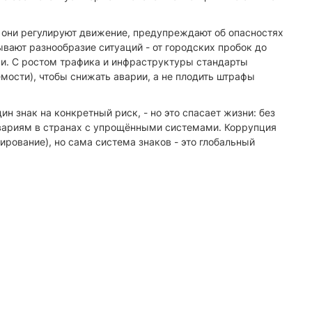
и: они регулируют движение, предупреждают об опасностях
ывают разнообразие ситуаций - от городских пробок до
и. С ростом трафика и инфраструктуры стандарты
емости), чтобы снижать аварии, а не плодить штрафы
ин знак на конкретный риск, - но это спасает жизни: без
авариям в странах с упрощёнными системами. Коррупция
рование), но сама система знаков - это глобальный