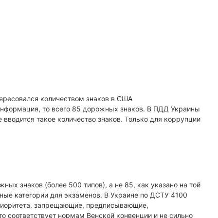
ересовался количеством знаков в США
 информация, то всего 85 дорожных знаков. В ПДД Украины
е вводится такое количество знаков. Только для коррупции
ых знаков (более 500 типов), а не 85, как указано на той
ные категории для экзаменов. В Украине по ДСТУ 4100
приоритета, запрещающие, предписывающие,
то соответствует нормам Венской конвенции и не сильно