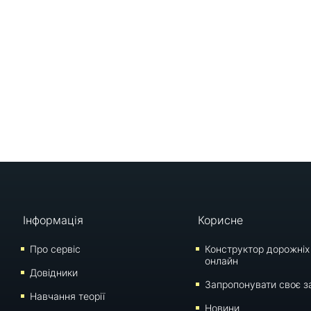
Інформація
Корисне
Про сервіс
Конструктор дорожніх
онлайн
Довідники
Запропонувати своє з
Навчання теорії
Новини