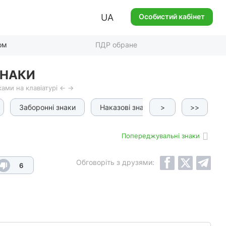
UA
Особистий кабінет
ом
ПДР обране
ЗНАКИ
ами на клавіатурі ← →
Заборонні знаки
Наказові знаки
>
Інформаційно-
>>
Попереджувальні знаки
Обговоріть з друзями:
6