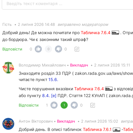
Гість
•
2 липня 2026 14:48
виправлено модератором
Добрий день! Де можна почитати про
Табличка 7.6.4
. Отри
до бордюра. Чи є законним такий штраф?
Відповісти
0
0
0
Володимир Михайлович •
Викладач
•
2 липня 2026 15:11
Знаходите розділ 33 ПДР ( zakon.rada.gov.ua/laws/sho
читаєте пункт
15.6.
Чисте порушення вказівки
Табличка 7.6.4
з відпові
або пункту
8.4. [е]
ПДР. Стаття 122 КУпАП ( zakon.rada.
Відповісти
1
0
1
Антон Вікторович •
Викладач
•
2 липня 2026 15:02
випра
Добрий день. В описі табличок
Табличка 7.6.1
-
Табл