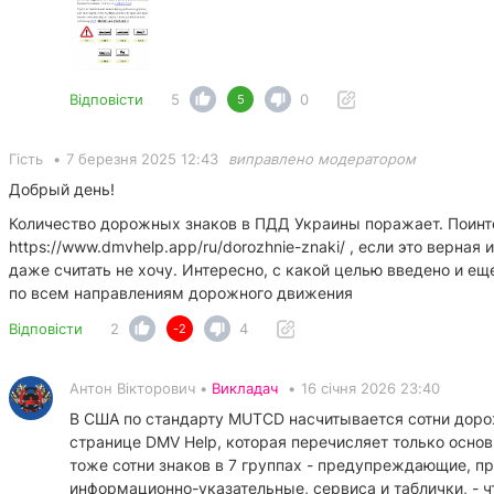
Відповісти
5
0
5
Гість
•
7 березня 2025 12:43
виправлено модератором
Добрый день!
Количество дорожных знаков в ПДД Украины поражает. Поинт
https://www.dmvhelp.app/ru/dorozhnie-znaki/
, если это верная
даже считать не хочу. Интересно, с какой целью введено и ещ
по всем направлениям дорожного движения
Відповісти
2
4
-2
Антон Вікторович •
Викладач
•
16 січня 2026 23:40
В США по стандарту MUTCD насчитывается сотни дорожн
странице DMV Help, которая перечисляет только основ
тоже сотни знаков в 7 группах - предупреждающие, 
информационно-указательные, сервиса и таблички, - ч