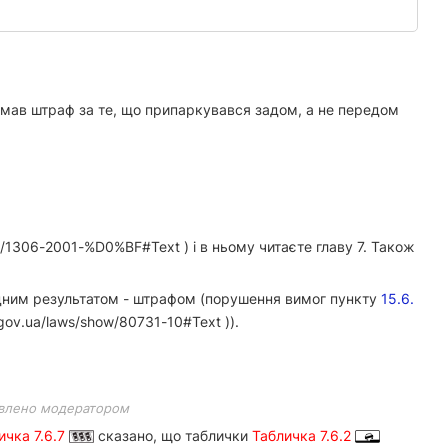
мав штраф за те, що припаркувався задом, а не передом
w/1306-2001-%D0%BF#Text ) і в ньому читаєте главу 7. Також
дним результатом - штрафом (порушення вимог пункту
15.6.
gov.ua/laws/show/80731-10#Text )).
влено модератором
ичка 7.6.7
сказано, що таблички
Табличка 7.6.2