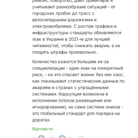
ремонт, повороты), дают ориентиры и
учитывают разнообразие ситуаций - от
городских пробок до трасс с
велосипедными дорожками и
электромобилями. С ростом трафика и
инфраструктуры стандарты обновляются
(как в Украине в 2021-м для лучшей
читаемости), чтобы снижать аварии, а не
плодить штрафы произвольно.
​Количество кажется большим из-за
специализации - один знак на конкретный
риск, - но это спасает жизни: без них хаос,
как показывают статистические данные по
авариям в странах с упрощёнными
системами. Коррупция возможна в
исполнении (плохое размещение или
игнорирование), но сама система знаков -
это глобальный стандарт для порядка на
дорогах.
Відповісти