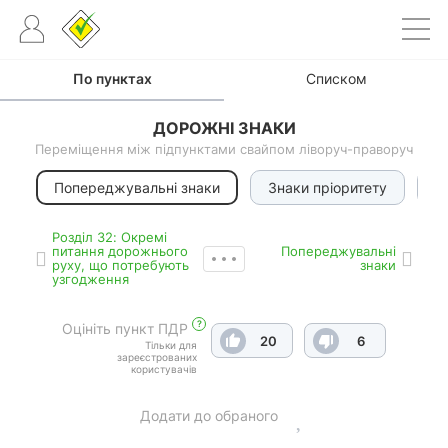
По пунктах
Списком
ДОРОЖНІ ЗНАКИ
Переміщення між підпунктами свайпом ліворуч-праворуч
Попереджувальні знаки
Знаки пріоритету
З
Роздiл 32: Окремі
питання дорожнього
Попереджувальні
руху, що потребують
знаки
узгодження
?
Оцініть пункт ПДР
20
6
Тільки для
зареєстрованих
користувачів
Додати до обраного