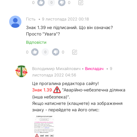
0
0
0
Гість
•
9 листопада 2022 00:18
Знак 1.39 не підписаний. Що він означає?
Просто "Увага"?
Відповісти
0
0
0
Володимир Михайлович •
Викладач
•
9
листопада 2022 04:56
Це прогалина редактора сайту!
Знак 1.39
"Аварійно-небезпечна ділянка
(інша небезпека)".
Якщо натиснете (клацнете) на зображення
знаку - перейдете на його опис: