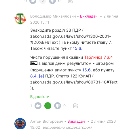
0
0
0
Володимир Михайлович •
Викладач
•
2 липня
2026 15:11
Знаходите розділ 33 ПДР (
zakon.rada.gov.ua/laws/show/1306-2001-
%D0%BF#Text ) і в ньому читаєте главу 7.
Також читаєте пункт
15.6.
Чисте порушення вказівки
Табличка 7.6.4
з відповідним результатом - штрафом
(порушення вимог пункту
15.6.
або пункту
8.4. [е]
ПДР. Стаття 122 КУпАП (
zakon.rada.gov.ua/laws/show/80731-10#Text
)).
Відповісти
1
0
1
Антон Вікторович •
Викладач
•
2 липня 2026
15:02
виправлено модератором