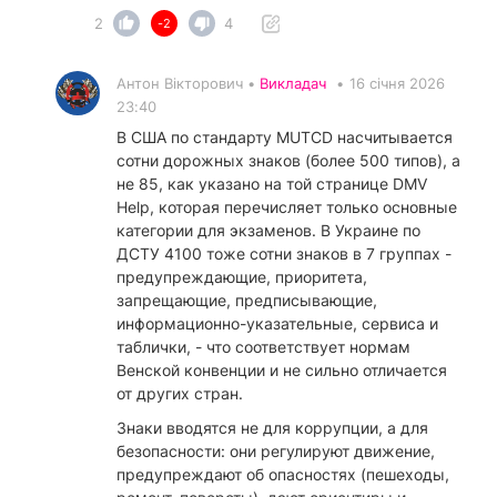
2
4
-2
Антон Вікторович •
Викладач
•
16 січня 2026
23:40
В США по стандарту MUTCD насчитывается
сотни дорожных знаков (более 500 типов), а
не 85, как указано на той странице DMV
Help, которая перечисляет только основные
категории для экзаменов. В Украине по
ДСТУ 4100 тоже сотни знаков в 7 группах -
предупреждающие, приоритета,
запрещающие, предписывающие,
информационно-указательные, сервиса и
таблички, - что соответствует нормам
Венской конвенции и не сильно отличается
от других стран.
​Знаки вводятся не для коррупции, а для
безопасности: они регулируют движение,
предупреждают об опасностях (пешеходы,