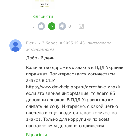
Відповісти
5
0
5
Гість
•
7 березня 2025 12:43
виправлено
модератором
Добрый день!
Количество дорожных знаков в ПДД Украины
поражает. Поинтересовался количеством
знаков в США
https://www.dmvhelp.app/ru/dorozhnie-znaki/
,
если это верная информация, то всего 85
дорожных знаков. В ПДД Украины даже
считать не хочу. Интересно, с какой целью
введено и еще вводится такое количество
знаков. Только для коррупции по всем
направлениям дорожного движения
Відповісти