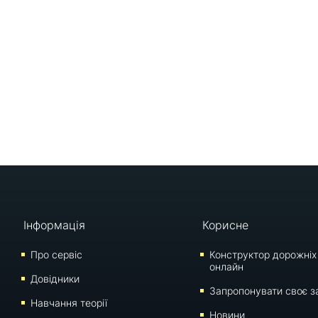
Інформація
Корисне
Про сервіс
Конструктор дорожніх
онлайн
Довідники
Запропонувати своє з
Навчання теорії
Новини