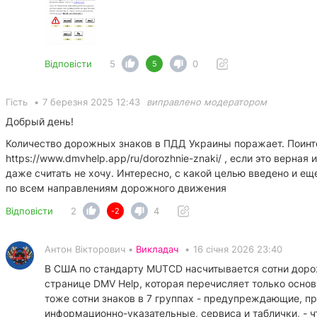
Відповісти
5
0
5
Гість
•
7 березня 2025 12:43
виправлено модератором
Добрый день!
Количество дорожных знаков в ПДД Украины поражает. Поинт
https://www.dmvhelp.app/ru/dorozhnie-znaki/
, если это верная
даже считать не хочу. Интересно, с какой целью введено и ещ
по всем направлениям дорожного движения
Відповісти
2
4
-2
Антон Вікторович •
Викладач
•
16 січня 2026 23:40
В США по стандарту MUTCD насчитывается сотни дорожн
странице DMV Help, которая перечисляет только основ
тоже сотни знаков в 7 группах - предупреждающие, 
информационно-указательные, сервиса и таблички, - ч