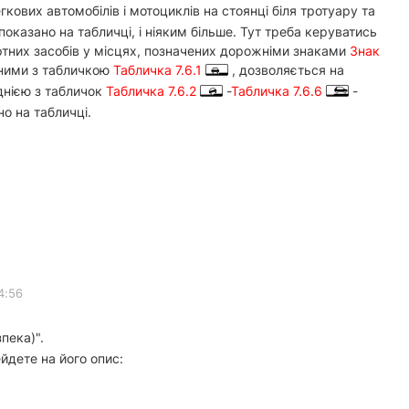
кових автомобілів і мотоциклів на стоянці біля тротуару та
оказано на табличці, і ніяким більше. Тут треба керуватись
ортних засобів у місцях, позначених дорожніми знаками
Знак
ними з табличкою
Табличка 7.6.1
, дозволяється на
днією з табличок
Табличка 7.6.2
-
Табличка 7.6.6
-
но на табличці.
4:56
пека)".
йдете на його опис: