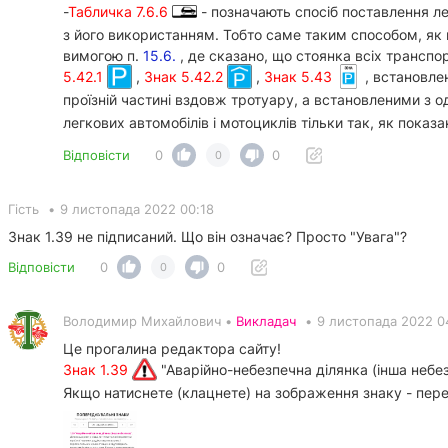
-
Табличка 7.6.6
- позначають спосіб поставлення лег
з його використанням. Тобто саме таким способом, як п
вимогою п.
15.6.
, де сказано, що стоянка всіх трансп
5.42.1
,
Знак 5.42.2
,
Знак 5.43
, встановле
проїзній частині вздовж тротуару, а встановленими з о
легкових автомобілів і мотоциклів тільки так, як показа
Відповісти
0
0
0
Гість
•
9 листопада 2022 00:18
Знак 1.39 не підписаний. Що він означає? Просто "Увага"?
Відповісти
0
0
0
Володимир Михайлович •
Викладач
•
9 листопада 2022 0
Це прогалина редактора сайту!
Знак 1.39
"Аварійно-небезпечна ділянка (інша небез
Якщо натиснете (клацнете) на зображення знаку - пере