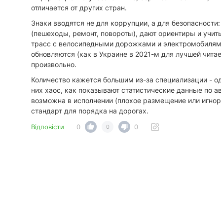
отличается от других стран.
​Знаки вводятся не для коррупции, а для безопасност
(пешеходы, ремонт, повороты), дают ориентиры и учит
трасс с велосипедными дорожками и электромобилям
обновляются (как в Украине в 2021-м для лучшей чита
произвольно.
​Количество кажется большим из-за специализации - од
них хаос, как показывают статистические данные по 
возможна в исполнении (плохое размещение или игнори
стандарт для порядка на дорогах.
Відповісти
0
0
0