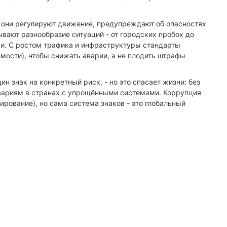
и: они регулируют движение, предупреждают об опасностях
ывают разнообразие ситуаций - от городских пробок до
и. С ростом трафика и инфраструктуры стандарты
емости), чтобы снижать аварии, а не плодить штрафы
ин знак на конкретный риск, - но это спасает жизни: без
авариям в странах с упрощёнными системами. Коррупция
рование), но сама система знаков - это глобальный