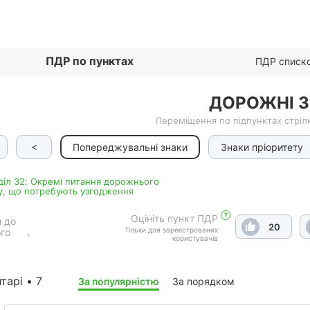
Списком
ПДР по пунктах
ПДР списк
ДОРОЖНІ 
Переміщення по підпунктах стрілк
<
Попереджувальні знаки
Знаки пріоритету
дiл 32: Окремі питання дорожнього
у, що потребують узгодження
?
Оцініть пункт ПДР
 до
20
Тільки для зареєстрованих
го
користувачів
тарі • 7
За популярністю
За порядком