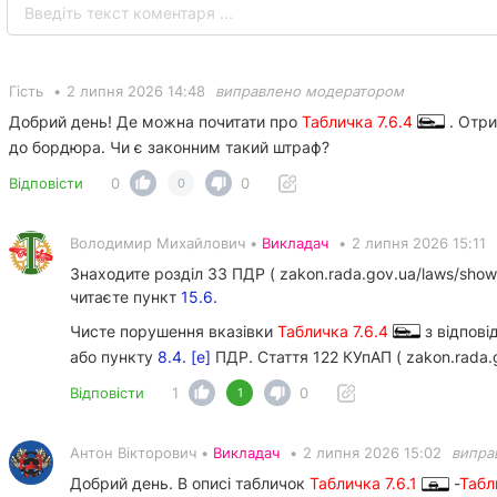
Гість
•
2 липня 2026 14:48
виправлено модератором
Добрий день! Де можна почитати про
Табличка 7.6.4
. Отри
до бордюра. Чи є законним такий штраф?
Відповісти
0
0
0
Володимир Михайлович •
Викладач
•
2 липня 2026 15:11
Знаходите розділ 33 ПДР ( zakon.rada.gov.ua/laws/sho
читаєте пункт
15.6.
Чисте порушення вказівки
Табличка 7.6.4
з відпові
або пункту
8.4. [е]
ПДР. Стаття 122 КУпАП ( zakon.rada.
Відповісти
1
0
1
Антон Вікторович •
Викладач
•
2 липня 2026 15:02
випра
Добрий день. В описі табличок
Табличка 7.6.1
-
Табл