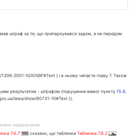
мав штраф за те, що припаркувався задом, а не передом
w/1306-2001-%D0%BF#Text ) і в ньому читаєте главу 7. Також
дним результатом - штрафом (порушення вимог пункту
15.6.
gov.ua/laws/show/80731-10#Text )).
влено модератором
ичка 7.6.7
сказано, що таблички
Табличка 7.6.2