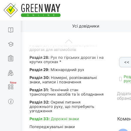
Роздiл 23:
Буксирування та
експлуатація транспортних составів
Роздiл 24:
Навчальна їзда
Роздiл 25:
Рух транспортних засобів у
По пунктах
колонах
Усі довідники
Роздiл 26:
Рух у житловій та
пішохідній зоні
Роздiл 27:
Рух по автомагістралях і
дорогах для автомобілів
Роздiл 28:
Рух по гірських дорогах і на
крутих спусках *
<<
Роздiл 29:
Міжнародний рух
Роз
Роздiл 30:
Номерні, розпізнавальні
рух
знаки, написи і позначення
Роздiл 31:
Технічний стан
Додати
транспортних засобів та їх обладнання
обрано
Роздiл 32:
Окремі питання
дорожнього руху, що потребують
узгодження
Комен
Роздiл 33:
Дорожні знаки
Попереджувальні знаки