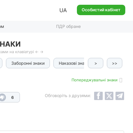
UA
Особистий кабінет
ом
ПДР обране
ЗНАКИ
ами на клавіатурі ← →
Заборонні знаки
Наказові знаки
>
Інформаційно-
>>
Попереджувальні знаки
Обговоріть з друзями:
6