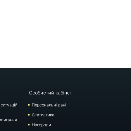
Особистий кабінет
 ситуацій
Персональні дані
Статистика
апитання
Нагороди