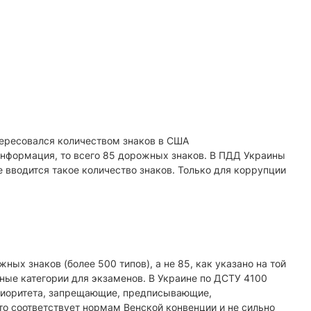
ересовался количеством знаков в США
 информация, то всего 85 дорожных знаков. В ПДД Украины
е вводится такое количество знаков. Только для коррупции
ых знаков (более 500 типов), а не 85, как указано на той
ные категории для экзаменов. В Украине по ДСТУ 4100
приоритета, запрещающие, предписывающие,
то соответствует нормам Венской конвенции и не сильно