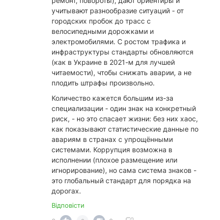
ремонт, повороты), дают ориентиры и
учитывают разнообразие ситуаций - от
городских пробок до трасс с
велосипедными дорожками и
электромобилями. С ростом трафика и
инфраструктуры стандарты обновляются
(как в Украине в 2021-м для лучшей
читаемости), чтобы снижать аварии, а не
плодить штрафы произвольно.
​Количество кажется большим из-за
специализации - один знак на конкретный
риск, - но это спасает жизни: без них хаос,
как показывают статистические данные по
авариям в странах с упрощёнными
системами. Коррупция возможна в
исполнении (плохое размещение или
игнорирование), но сама система знаков -
это глобальный стандарт для порядка на
дорогах.
Відповісти