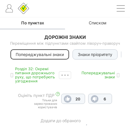
По пунктах
Списком
ДОРОЖНІ ЗНАКИ
Переміщення між підпунктами свайпом ліворуч-праворуч
Попереджувальні знаки
Знаки пріоритету
З
Роздiл 32: Окремі
питання дорожнього
Попереджувальні
руху, що потребують
знаки
узгодження
?
Оцініть пункт ПДР
20
6
Тільки для
зареєстрованих
користувачів
Додати до обраного