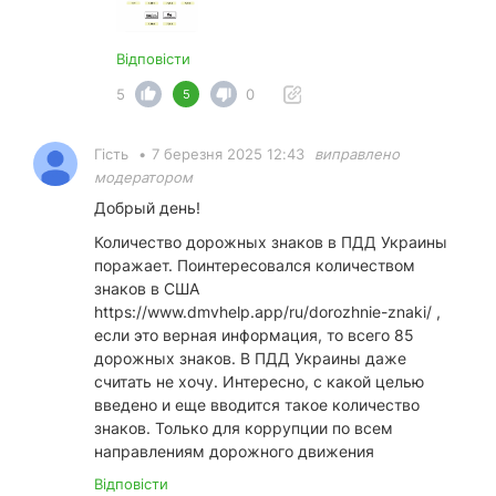
Відповісти
5
0
5
Гість
•
7 березня 2025 12:43
виправлено
модератором
Добрый день!
Количество дорожных знаков в ПДД Украины
поражает. Поинтересовался количеством
знаков в США
https://www.dmvhelp.app/ru/dorozhnie-znaki/
,
если это верная информация, то всего 85
дорожных знаков. В ПДД Украины даже
считать не хочу. Интересно, с какой целью
введено и еще вводится такое количество
знаков. Только для коррупции по всем
направлениям дорожного движения
Відповісти