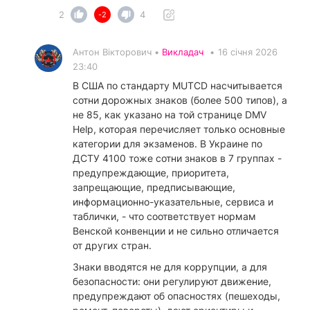
2
4
-2
Антон Вікторович •
Викладач
•
16 січня 2026
23:40
В США по стандарту MUTCD насчитывается
сотни дорожных знаков (более 500 типов), а
не 85, как указано на той странице DMV
Help, которая перечисляет только основные
категории для экзаменов. В Украине по
ДСТУ 4100 тоже сотни знаков в 7 группах -
предупреждающие, приоритета,
запрещающие, предписывающие,
информационно-указательные, сервиса и
таблички, - что соответствует нормам
Венской конвенции и не сильно отличается
от других стран.
​Знаки вводятся не для коррупции, а для
безопасности: они регулируют движение,
предупреждают об опасностях (пешеходы,