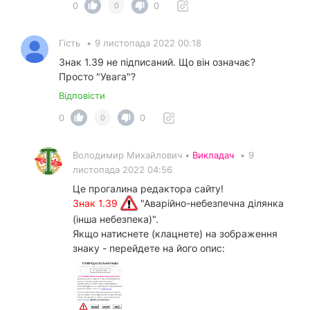
0
0
0
Гість
•
9 листопада 2022 00:18
Знак 1.39 не підписаний. Що він означає?
Просто "Увага"?
Відповісти
0
0
0
Володимир Михайлович •
Викладач
•
9
листопада 2022 04:56
Це прогалина редактора сайту!
Знак 1.39
"Аварійно-небезпечна ділянка
(інша небезпека)".
Якщо натиснете (клацнете) на зображення
знаку - перейдете на його опис: