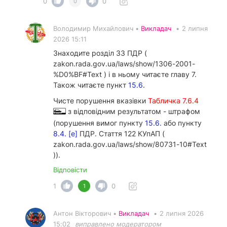
0
0
0
Володимир Михайлович •
Викладач
•
2 липня
2026 15:11
Знаходите розділ 33 ПДР (
zakon.rada.gov.ua/laws/show/1306-2001-
%D0%BF#Text ) і в ньому читаєте главу 7.
Також читаєте пункт
15.6.
Чисте порушення вказівки
Табличка 7.6.4
з відповідним результатом - штрафом
(порушення вимог пункту
15.6.
або пункту
8.4. [е]
ПДР. Стаття 122 КУпАП (
zakon.rada.gov.ua/laws/show/80731-10#Text
)).
Відповісти
1
0
1
Антон Вікторович •
Викладач
•
2 липня 2026
15:02
виправлено модератором