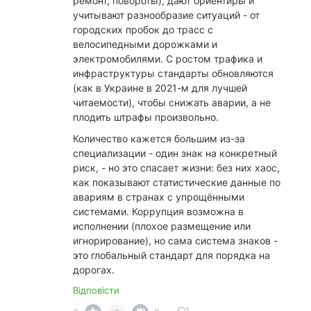
ремонт, повороты), дают ориентиры и
учитывают разнообразие ситуаций - от
городских пробок до трасс с
велосипедными дорожками и
электромобилями. С ростом трафика и
инфраструктуры стандарты обновляются
(как в Украине в 2021-м для лучшей
читаемости), чтобы снижать аварии, а не
плодить штрафы произвольно.
​Количество кажется большим из-за
специализации - один знак на конкретный
риск, - но это спасает жизни: без них хаос,
как показывают статистические данные по
авариям в странах с упрощёнными
системами. Коррупция возможна в
исполнении (плохое размещение или
игнорирование), но сама система знаков -
это глобальный стандарт для порядка на
дорогах.
Відповісти