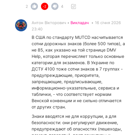
2
4
-2
Антон Вікторович •
Викладач
•
16 січня 2026
23:40
В США по стандарту MUTCD насчитывается
сотни дорожных знаков (более 500 типов), а
не 85, как указано на той странице DMV
Help, которая перечисляет только основные
категории для экзаменов. В Украине по
ДСТУ 4100 тоже сотни знаков в 7 группах -
предупреждающие, приоритета,
запрещающие, предписывающие,
информационно-указательные, сервиса и
таблички, - что соответствует нормам
Венской конвенции и не сильно отличается
от других стран.
​Знаки вводятся не для коррупции, а для
безопасности: они регулируют движение,
предупреждают об опасностях (пешеходы,