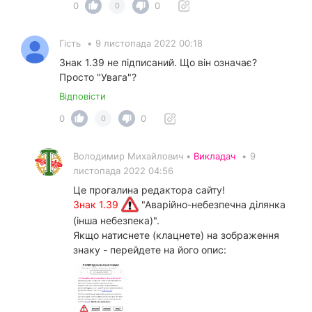
0
0
0
Гість
•
9 листопада 2022 00:18
Знак 1.39 не підписаний. Що він означає?
Просто "Увага"?
Відповісти
0
0
0
Володимир Михайлович •
Викладач
•
9
листопада 2022 04:56
Це прогалина редактора сайту!
Знак 1.39
"Аварійно-небезпечна ділянка
(інша небезпека)".
Якщо натиснете (клацнете) на зображення
знаку - перейдете на його опис: