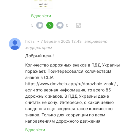
Відповісти
5
0
5
Гість
•
7 березня 2025 12:43
виправлено
модератором
Добрый день!
Количество дорожных знаков в ПДД Украины
поражает. Поинтересовался количеством
знаков в США
https://www.dmvhelp.app/ru/dorozhnie-znaki/
,
если это верная информация, то всего 85
дорожных знаков. В ПДД Украины даже
считать не хочу. Интересно, с какой целью
введено и еще вводится такое количество
знаков. Только для коррупции по всем
направлениям дорожного движения
Відповісти