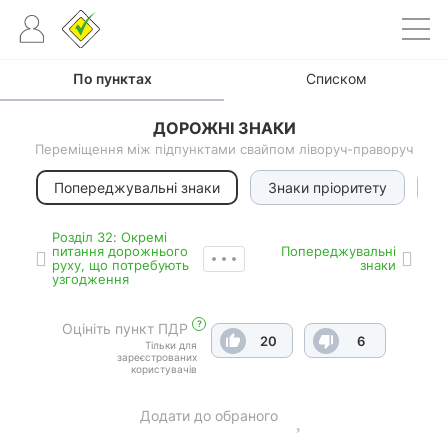
По пунктах
Списком
ДОРОЖНІ ЗНАКИ
Переміщення між підпунктами свайпом ліворуч-праворуч
Попереджувальні знаки
Знаки пріоритету
З
Роздiл 32: Окремі
питання дорожнього
Попереджувальні
руху, що потребують
знаки
узгодження
?
Оцініть пункт ПДР
20
6
Тільки для
зареєстрованих
користувачів
Додати до обраного