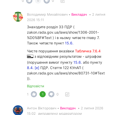
0
0
0
Володимир Михайлович •
Викладач
•
2 липня
2026 15:11
Знаходите розділ 33 ПДР (
zakon.rada.gov.ua/laws/show/1306-2001-
%D0%BF#Text ) і в ньому читаєте главу 7.
Також читаєте пункт
15.6.
Чисте порушення вказівки
Табличка 7.6.4
з відповідним результатом - штрафом
(порушення вимог пункту
15.6.
або пункту
8.4. [е]
ПДР. Стаття 122 КУпАП (
zakon.rada.gov.ua/laws/show/80731-10#Text
)).
Відповісти
1
0
1
Антон Вікторович •
Викладач
•
2 липня 2026
15:02
виправлено модератором