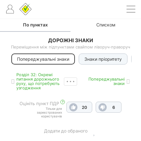
По пунктах
Списком
ДОРОЖНІ ЗНАКИ
Переміщення між підпунктами свайпом ліворуч-праворуч
Попереджувальні знаки
Знаки пріоритету
З
Роздiл 32: Окремі
питання дорожнього
Попереджувальні
руху, що потребують
знаки
узгодження
?
Оцініть пункт ПДР
20
6
Тільки для
зареєстрованих
користувачів
Додати до обраного