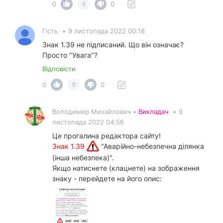
0
0
0
Гість
•
9 листопада 2022 00:18
Знак 1.39 не підписаний. Що він означає?
Просто "Увага"?
Відповісти
0
0
0
Володимир Михайлович •
Викладач
•
9
листопада 2022 04:56
Це прогалина редактора сайту!
Знак 1.39
"Аварійно-небезпечна ділянка
(інша небезпека)".
Якщо натиснете (клацнете) на зображення
знаку - перейдете на його опис: