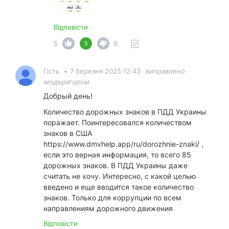
Відповісти
5
0
5
Гість
•
7 березня 2025 12:43
виправлено
модератором
Добрый день!
Количество дорожных знаков в ПДД Украины
поражает. Поинтересовался количеством
знаков в США
https://www.dmvhelp.app/ru/dorozhnie-znaki/
,
если это верная информация, то всего 85
дорожных знаков. В ПДД Украины даже
считать не хочу. Интересно, с какой целью
введено и еще вводится такое количество
знаков. Только для коррупции по всем
направлениям дорожного движения
Відповісти