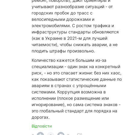
ремонт, повороты), дают ориентиры и
учитывают разнообразие ситуаций - от
городских пробок до трасс с
велосипедными дорожками и
электромобилями. С ростом трафика и
инфраструктуры стандарты обновляются
(как в Украине в 2021-м для лучшей
читаемости), чтобы снижать аварии, а не
плодить штрафы произвольно.
​Количество кажется большим из-за
специализации - один знак на конкретный
риск, - но это спасает жизни: без них хаос,
как показывают статистические данные по
авариям в странах с упрощёнными
системами. Коррупция возможна в
исполнении (плохое размещение или
игнорирование), но сама система знаков -
это глобальный стандарт для порядка на
дорогах.
Відповісти