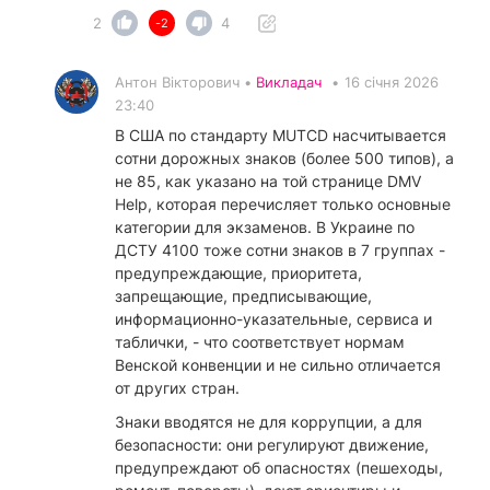
2
4
-2
Антон Вікторович •
Викладач
•
16 січня 2026
23:40
В США по стандарту MUTCD насчитывается
сотни дорожных знаков (более 500 типов), а
не 85, как указано на той странице DMV
Help, которая перечисляет только основные
категории для экзаменов. В Украине по
ДСТУ 4100 тоже сотни знаков в 7 группах -
предупреждающие, приоритета,
запрещающие, предписывающие,
информационно-указательные, сервиса и
таблички, - что соответствует нормам
Венской конвенции и не сильно отличается
от других стран.
​Знаки вводятся не для коррупции, а для
безопасности: они регулируют движение,
предупреждают об опасностях (пешеходы,