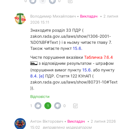
0
0
0
Володимир Михайлович •
Викладач
•
2 липня
2026 15:11
Знаходите розділ 33 ПДР (
zakon.rada.gov.ua/laws/show/1306-2001-
%D0%BF#Text ) і в ньому читаєте главу 7.
Також читаєте пункт
15.6.
Чисте порушення вказівки
Табличка 7.6.4
з відповідним результатом - штрафом
(порушення вимог пункту
15.6.
або пункту
8.4. [е]
ПДР. Стаття 122 КУпАП (
zakon.rada.gov.ua/laws/show/80731-10#Text
)).
Відповісти
1
0
1
Антон Вікторович •
Викладач
•
2 липня 2026
15:02
виправлено модератором