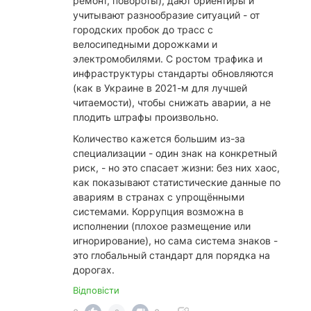
ремонт, повороты), дают ориентиры и
учитывают разнообразие ситуаций - от
городских пробок до трасс с
велосипедными дорожками и
электромобилями. С ростом трафика и
инфраструктуры стандарты обновляются
(как в Украине в 2021-м для лучшей
читаемости), чтобы снижать аварии, а не
плодить штрафы произвольно.
​Количество кажется большим из-за
специализации - один знак на конкретный
риск, - но это спасает жизни: без них хаос,
как показывают статистические данные по
авариям в странах с упрощёнными
системами. Коррупция возможна в
исполнении (плохое размещение или
игнорирование), но сама система знаков -
это глобальный стандарт для порядка на
дорогах.
Відповісти