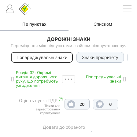
По пунктах
Списком
ДОРОЖНІ ЗНАКИ
Переміщення між підпунктами свайпом ліворуч-праворуч
Попереджувальні знаки
Знаки пріоритету
З
Роздiл 32: Окремі
питання дорожнього
Попереджувальні
руху, що потребують
знаки
узгодження
?
Оцініть пункт ПДР
20
6
Тільки для
зареєстрованих
користувачів
Додати до обраного