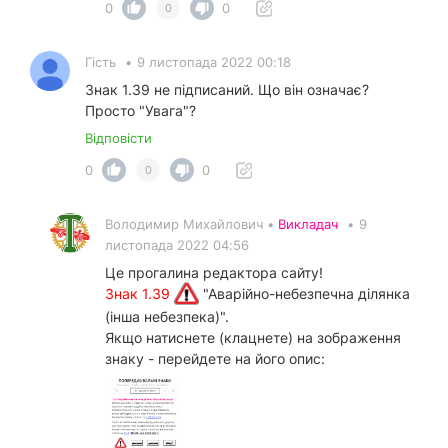
0
0
0
Гість
•
9 листопада 2022 00:18
Знак 1.39 не підписаний. Що він означає?
Просто "Увага"?
Відповісти
0
0
0
Володимир Михайлович •
Викладач
•
9
листопада 2022 04:56
Це прогалина редактора сайту!
Знак 1.39
"Аварійно-небезпечна ділянка
(інша небезпека)".
Якщо натиснете (клацнете) на зображення
знаку - перейдете на його опис: