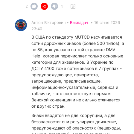
2
4
-2
Антон Вікторович •
Викладач
•
16 січня 2026
23:40
В США по стандарту MUTCD насчитывается
сотни дорожных знаков (более 500 типов), а
не 85, как указано на той странице DMV
Help, которая перечисляет только основные
категории для экзаменов. В Украине по
ДСТУ 4100 тоже сотни знаков в 7 группах -
предупреждающие, приоритета,
запрещающие, предписывающие,
информационно-указательные, сервиса и
таблички, - что соответствует нормам
Венской конвенции и не сильно отличается
от других стран.
​Знаки вводятся не для коррупции, а для
безопасности: они регулируют движение,
предупреждают об опасностях (пешеходы,