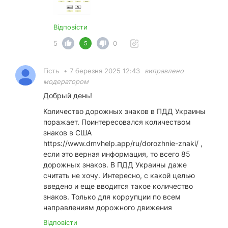
Відповісти
5
0
5
Гість
•
7 березня 2025 12:43
виправлено
модератором
Добрый день!
Количество дорожных знаков в ПДД Украины
поражает. Поинтересовался количеством
знаков в США
https://www.dmvhelp.app/ru/dorozhnie-znaki/
,
если это верная информация, то всего 85
дорожных знаков. В ПДД Украины даже
считать не хочу. Интересно, с какой целью
введено и еще вводится такое количество
знаков. Только для коррупции по всем
направлениям дорожного движения
Відповісти