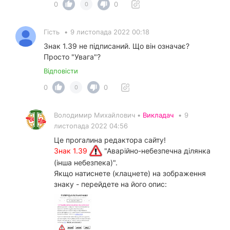
0
0
0
Гість
•
9 листопада 2022 00:18
Знак 1.39 не підписаний. Що він означає?
Просто "Увага"?
Відповісти
0
0
0
Володимир Михайлович •
Викладач
•
9
листопада 2022 04:56
Це прогалина редактора сайту!
Знак 1.39
"Аварійно-небезпечна ділянка
(інша небезпека)".
Якщо натиснете (клацнете) на зображення
знаку - перейдете на його опис: