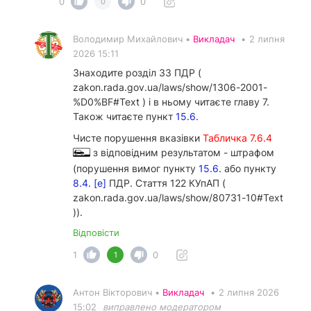
0
0
0
Володимир Михайлович •
Викладач
•
2 липня
2026 15:11
Знаходите розділ 33 ПДР (
zakon.rada.gov.ua/laws/show/1306-2001-
%D0%BF#Text ) і в ньому читаєте главу 7.
Також читаєте пункт
15.6.
Чисте порушення вказівки
Табличка 7.6.4
з відповідним результатом - штрафом
(порушення вимог пункту
15.6.
або пункту
8.4. [е]
ПДР. Стаття 122 КУпАП (
zakon.rada.gov.ua/laws/show/80731-10#Text
)).
Відповісти
1
0
1
Антон Вікторович •
Викладач
•
2 липня 2026
15:02
виправлено модератором