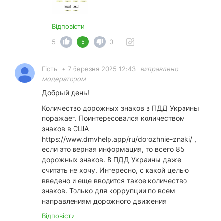
Відповісти
5
0
5
Гість
•
7 березня 2025 12:43
виправлено
модератором
Добрый день!
Количество дорожных знаков в ПДД Украины
поражает. Поинтересовался количеством
знаков в США
https://www.dmvhelp.app/ru/dorozhnie-znaki/
,
если это верная информация, то всего 85
дорожных знаков. В ПДД Украины даже
считать не хочу. Интересно, с какой целью
введено и еще вводится такое количество
знаков. Только для коррупции по всем
направлениям дорожного движения
Відповісти