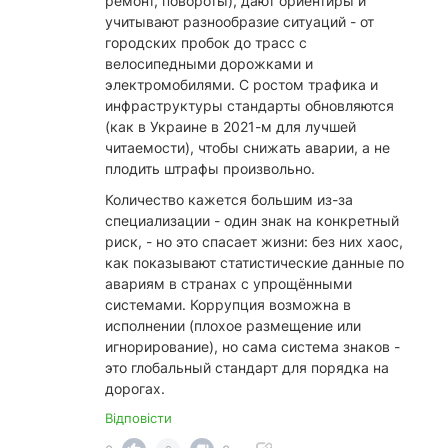
ремонт, повороты), дают ориентиры и
учитывают разнообразие ситуаций - от
городских пробок до трасс с
велосипедными дорожками и
электромобилями. С ростом трафика и
инфраструктуры стандарты обновляются
(как в Украине в 2021-м для лучшей
читаемости), чтобы снижать аварии, а не
плодить штрафы произвольно.
​Количество кажется большим из-за
специализации - один знак на конкретный
риск, - но это спасает жизни: без них хаос,
как показывают статистические данные по
авариям в странах с упрощёнными
системами. Коррупция возможна в
исполнении (плохое размещение или
игнорирование), но сама система знаков -
это глобальный стандарт для порядка на
дорогах.
Відповісти