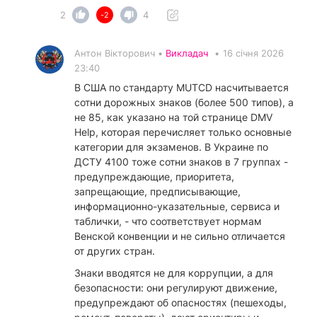
2
4
-2
Антон Вікторович •
Викладач
•
16 січня 2026
23:40
В США по стандарту MUTCD насчитывается
сотни дорожных знаков (более 500 типов), а
не 85, как указано на той странице DMV
Help, которая перечисляет только основные
категории для экзаменов. В Украине по
ДСТУ 4100 тоже сотни знаков в 7 группах -
предупреждающие, приоритета,
запрещающие, предписывающие,
информационно-указательные, сервиса и
таблички, - что соответствует нормам
Венской конвенции и не сильно отличается
от других стран.
​Знаки вводятся не для коррупции, а для
безопасности: они регулируют движение,
предупреждают об опасностях (пешеходы,