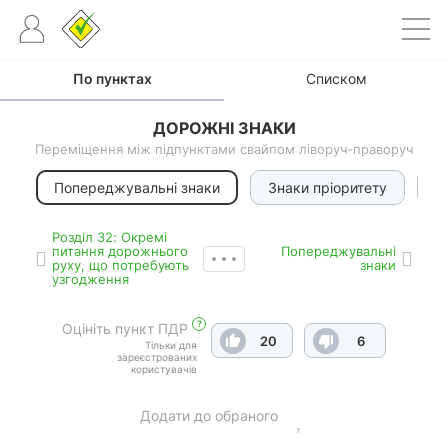
По пунктах
Списком
ДОРОЖНІ ЗНАКИ
Переміщення між підпунктами свайпом ліворуч-праворуч
Попереджувальні знаки
Знаки пріоритету
З
Роздiл 32: Окремі
питання дорожнього
Попереджувальні
руху, що потребують
знаки
узгодження
?
Оцініть пункт ПДР
20
6
Тільки для
зареєстрованих
користувачів
Додати до обраного