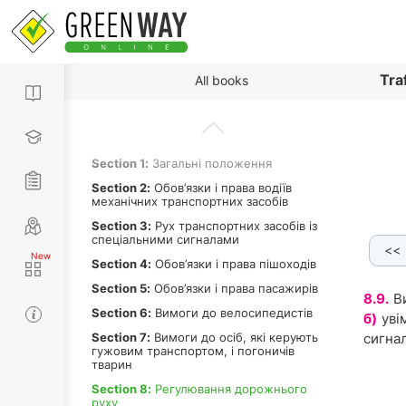
By paragraphs
Tra
All books
Content
Section 1:
Загальні положення
Section 2:
Обов’язки і права водіїв
механічних транспортних засобів
Section 3:
Рух транспортних засобів із
спеціальними сигналами
<<
7.4.
8.7.5.
8.7.6. [а]
8.7.6. [б]
8.7.7.
Section 4:
Обов’язки і права пішоходів
Section 5:
Обов’язки і права пасажирів
8.9.
В
Section 6:
Вимоги до велосипедистів
б)
уві
Section 7:
Вимоги до осіб, які керують
сигна
гужовим транспортом, і погоничів
тварин
Section 8:
Регулювання дорожнього
руху