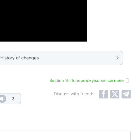
History of changes
Section 9: Попереджувальні сигнали
Discuss with friends:
3