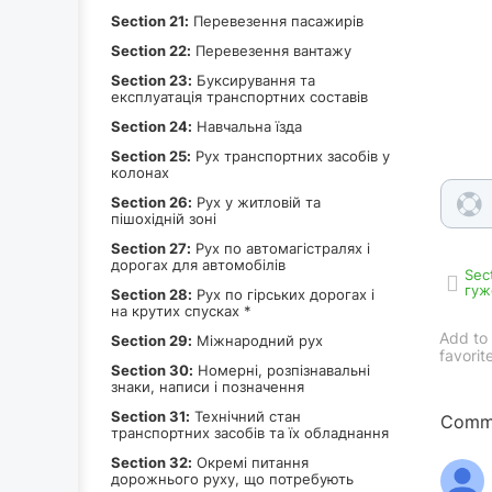
Section 21:
Перевезення пасажирів
Section 22:
Перевезення вантажу
Section 23:
Буксирування та
експлуатація транспортних составів
Section 24:
Навчальна їзда
Section 25:
Рух транспортних засобів у
колонах
Section 26:
Рух у житловій та
пішохідній зоні
Section 27:
Рух по автомагістралях і
дорогах для автомобілів
Sec
гуж
Section 28:
Рух по гірських дорогах і
на крутих спусках *
Add to
Section 29:
Міжнародний рух
favorit
Section 30:
Номерні, розпізнавальні
знаки, написи і позначення
Section 31:
Технічний стан
Comme
транспортних засобів та їх обладнання
Section 32:
Окремі питання
дорожнього руху, що потребують