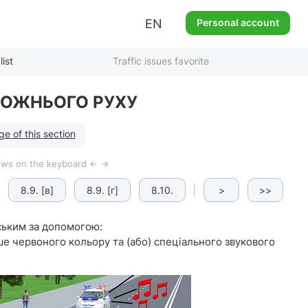
EN
Personal account
list
Traffic issues favorite
РОЖНЬОГО РУХУ
e of this section
rows on the keyboard ← →
8.9. [в]
8.9. [г]
8.10.
8.11.
>
8.12.
>>
ським за допомогою:
е червоного кольору та (або) спеціального звукового