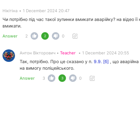
Нікітіна
•
1 December 2024 20:47
Чи потрібно під час такої зупинки вмикати аварійку? на відео її 
вмикати.
Answer
2
0
2
Антон Вікторович •
Teacher
•
1 December 2024 20:55
Так, потрібно. Про це сказано у п.
9.9. [б]
, що аварійна 
на вимогу поліцейського.
Answer
3
0
3