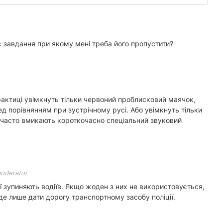
ує завдання при якому мені треба його пропустити?
 практиці увімкнуть тільки червоний проблисковий маячок,
 порівнянням при зустрічному русі. Або увімкнуть тільки
 часто вмикають короткочасно спеціальний звуковий
moderator
ії зупиняють водіїв. Якщо жоден з них не використовується,
буде лише дати дорогу транспортному засобу поліції.