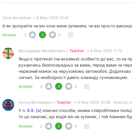
Tania Kovalchuk
•
6 May 2025 10:41
А як зрозуміти чи він хоче мене зупинити, чи він просто викон
Answer
3
0
3
Володимир Михайлович •
Teacher
•
6 May 2025 11:10
Якщо є претензії (чи вказівки) особисто до вас, то на
рухаючись безпосередньо за вами, перед вами чи перед
червоний маяок на нерухомому автомобілі. Додатково
сигнал. За необхідності дають команду гучномовцем.
Answer
3
0
3
Антон Вікторович •
Teacher
•
6 May 2025 10:46
fixed by 
У п.
8.9. [а]
описані способи, якими співробітники поліц
то це означає, що водія він не зупиняє, і той повинен 
Answer
2
0
2