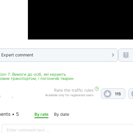
Expert comment
tion 7: Вимоги до осіб, які керують
овим транспортом, і погоничів тварин
?
Rate the traffic rules
115
Available only for registered users
e
nts • 5
By rate
By date