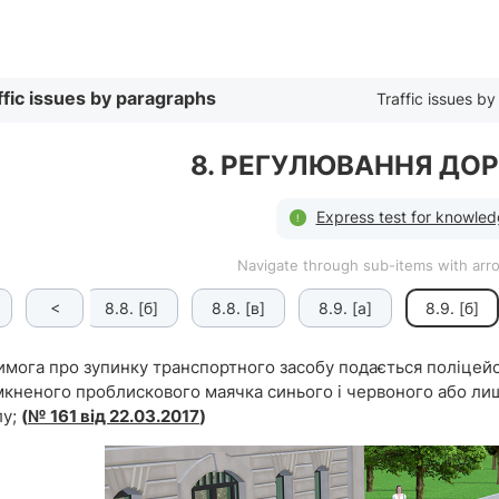
By list
ffic issues by paragraphs
Traffic issues by 
8. РЕГУЛЮВАННЯ ДО
Express test for knowledg
Navigate through sub-items with ar
<
8.8. [а]
8.8. [б]
8.8. [в]
8.9. [а]
8.9. [б]
имога про зупинку транспортного засобу подається поліцей
мкненого проблискового маячка синього і червоного або лиш
лу;
(
№ 161 від 22.03.2017
)