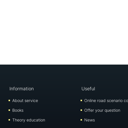
Information
Useful
About service
Online road scenario co
Books
Offer your question
Theory education
News