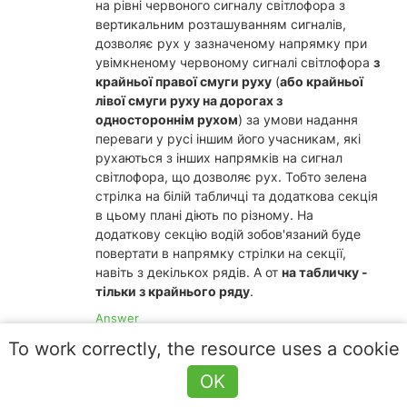
на рівні червоного сигналу світлофора з
вертикальним розташуванням сигналів,
дозволяє рух у зазначеному напрямку при
увімкненому червоному сигналі світлофора
з
крайньої правої смуги руху
(
або крайньої
лівої смуги руху на дорогах з
одностороннім рухом
) за умови надання
переваги у русі іншим його учасникам, які
рухаються з інших напрямків на сигнал
світлофора, що дозволяє рух. Тобто зелена
стрілка на білій табличці та додаткова секція
в цьому плані діють по різному. На
додаткову секцію водій зобов'язаний буде
повертати в напрямку стрілки на секції,
навіть з декількох рядів. А от
на табличку -
тільки з крайнього ряду
.
Answer
To work correctly, the resource uses a cookie
0
0
0
OK
Бондаренко Костянтин Олександрович
•
14 June