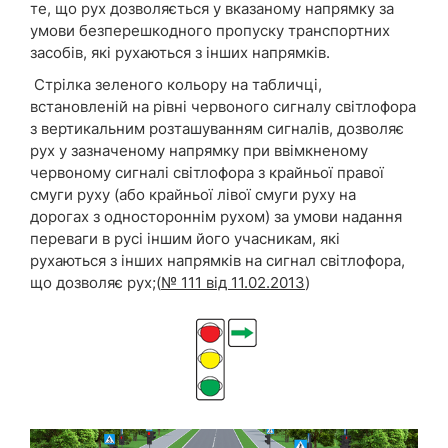
те, що рух дозволяється у вказаному напрямку за
умови безперешкодного пропуску транспортних
засобів, які рухаються з інших напрямків.
Стрілка зеленого кольору на табличці,
встановленій на рівні червоного сигналу світлофора
з вертикальним розташуванням сигналів, дозволяє
рух у зазначеному напрямку при ввімкненому
червоному сигналі світлофора з крайньої правої
смуги руху (або крайньої лівої смуги руху на
дорогах з одностороннім рухом) за умови надання
переваги в русі іншим його учасникам, які
рухаються з інших напрямків на сигнал світлофора,
що дозволяє рух;
(
№ 111 від 11.02.2013
)