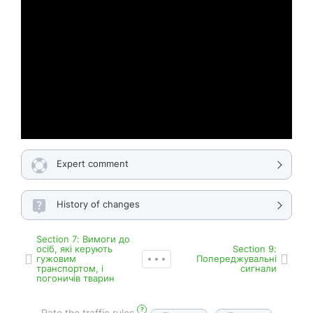
Expert comment
History of changes
Section 7: Вимоги до
осіб, які керують
Section 9:
гужовим
Попереджувальні
транспортом, і
сигнали
погоничів тварин
?
Rate the traffic rules