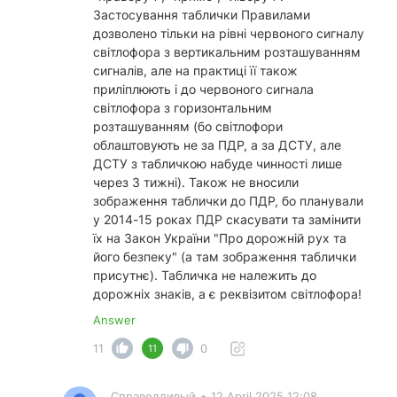
Застосування таблички Правилами
дозволено тільки на рівні червоного сигналу
світлофора з вертикальним розташуванням
сигналів, але на практиці її також
приліплюють і до червоного сигнала
світлофора з горизонтальним
розташуванням (бо світлофори
облаштовують не за ПДР, а за ДСТУ, але
ДСТУ з табличкою набуде чинності лише
через 3 тижні). Також не вносили
зображення таблички до ПДР, бо планували
у 2014-15 роках ПДР скасувати та замінити
їх на Закон України "Про дорожній рух та
його безпеку" (а там зображення таблички
присутнє). Табличка не належить до
дорожніх знаків, а є реквізитом світлофора!
Answer
11
0
11
Справедливый
•
12 April 2025 12:08