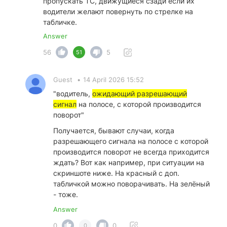
пропускать ТС, движущиеся сзади если их
водители желают повернуть по стрелке на
табличке.
Answer
56
5
51
Guest
•
14 April 2026 15:52
"водитель,
ожидающий разрешающий
сигнал
на полосе, с которой производится
поворот"
Получается, бывают случаи, когда
разрешающего сигнала на полосе с которой
производится поворот не всегда приходится
ждать? Вот как например, при ситуации на
скриншоте ниже. На красный с доп.
табличкой можно поворачивать. На зелёный
- тоже.
Answer
0
0
0