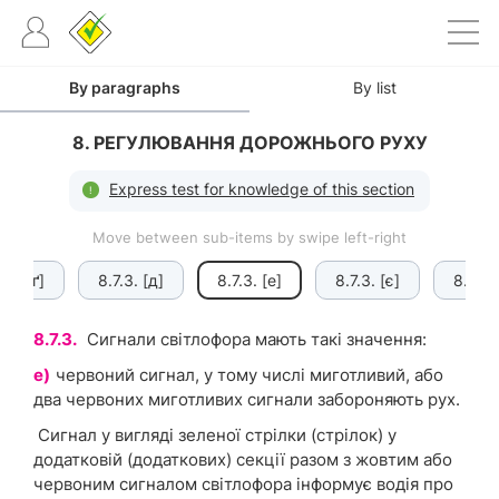
By paragraphs
By list
8. РЕГУЛЮВАННЯ ДОРОЖНЬОГО РУХУ
Express test for knowledge of this section
Move between sub-items by swipe left-right
7.3. [ґ]
8.7.3. [д]
8.7.3. [е]
8.7.3. [є]
8.7.3.
8.7.3.
Сигнали світлофора мають такі значення:
е)
червоний сигнал, у тому числі миготливий, або
два червоних миготливих сигнали забороняють рух.
Сигнал у вигляді зеленої стрілки (стрілок) у
додатковій (додаткових) секції разом з жовтим або
червоним сигналом світлофора інформує водія про