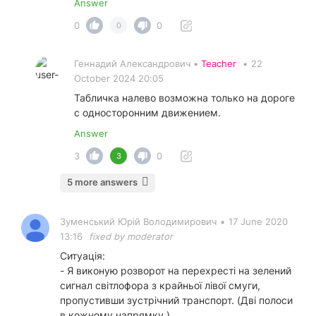
Answer
0
0
0
Геннадий Александрович •
Teacher
•
22
October 2024 20:05
Табличка налево возможна только на дороге
с односторонним движением.
Answer
3
0
3
5 more answers
Зуменський Юрій Володимирович
•
17 June 2020
13:16
fixed by moderator
Ситуація:
- Я виконую розворот на перехресті на зелений
сигнал світлофора з крайньої лівої смуги,
пропустивши зустрічний транспорт. (Дві полоси
в кожному напрямку.)