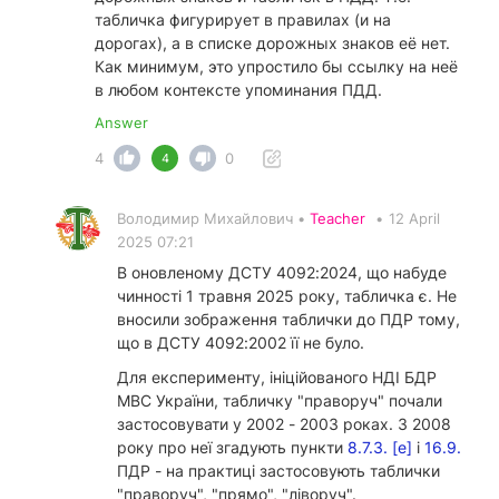
табличка фигурирует в правилах (и на
дорогах), а в списке дорожных знаков её нет.
Как минимум, это упростило бы ссылку на неё
в любом контексте упоминания ПДД.
Answer
4
0
4
Володимир Михайлович •
Teacher
•
12 April
2025 07:21
В оновленому ДСТУ 4092:2024, що набуде
чинності 1 травня 2025 року, табличка є. Не
вносили зображення таблички до ПДР тому,
що в ДСТУ 4092:2002 її не було.
Для експерименту, ініційованого НДІ БДР
МВС України, табличку "праворуч" почали
застосовувати у 2002 - 2003 роках. З 2008
року про неї згадують пункти
8.7.3. [е]
і
16.9.
ПДР - на практиці застосовують таблички
"праворуч", "прямо", "ліворуч".