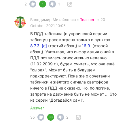
2
1
1
Володимир Михайлович •
Teacher
•
20
October 2021 10:05
В ПДД табличка (в украинской версии -
таблиця) рассмотрена только в пунктах
8.7.3. [е]
(третий абзац) и
16.9.
(второй
абзац). Учитывая, что информация о ней в
ПДД появилась относительно недавно
(11.02.2009 г.), будем считать, что она ещё
"сырая". Может быть в будущем
подкорректируют. Пока же о сочетании
таблички и жёлтого сигнала светофора
ничего в ПДД не сказано. Но, по логике,
запрета на движение быть не может ... Это
из серии "Догадайся сам!".
Answer
35
2
33