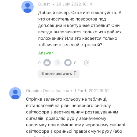
Guest
•
28 July 2022 18:14
Добрый вечер. Скажите пожалуйста. А
что относительно поворотов под
доп.секции и контурные стрелки? Они
всегда выполняются только из крайних
положений? Или это касается только
таблички с зеленой стрелкой?
Answer
0
0
0
3 more answers
Опаріна Ольга Іллівна
•
1 Farth 2021 15:51
Стрілка зеленого кольору на табличці,
встановленій на рівні червоного сигналу
світлофора з вертикальним розташуванням
сигналів, дозволяє рух у зазначеному
напрямку при ввімкненому червоному сигналі
світлофора з крайньої правої смуги руху (або