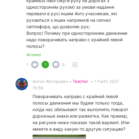
крайньої лівої смуги руху на дорогах з
одностороннім рухом) за умови надання
переваги в русі іншим його учасникам, які
рухаються з інших напрямків на сигнал
світлофора, що дозволяє рух;
Вопрос! Почему при одностороннем движении
надо поворачивать направо с крайней левой
полосы?
Answer
1
0
1
Антон Вікторович •
Teacher
•
1 Farth 2021
15:56
Поворачивать направо с крайней левой
полосы движения мы будем только тогда,
когда нас обязывают так выполнять поворот
дорожные знаки или разметка. Как пример,
на рисунке ниже показан такой вариант. Или
имеете в виду какую-то другую ситуацию?