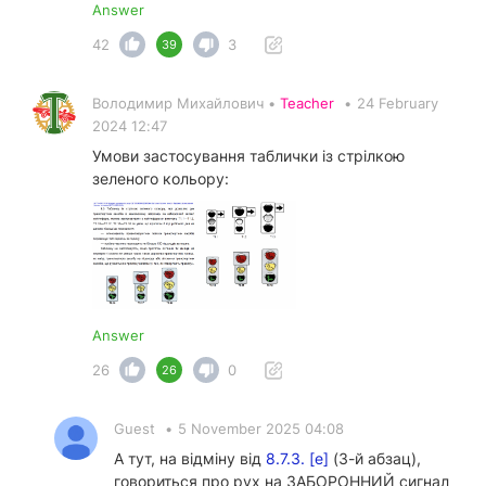
Answer
42
3
39
Володимир Михайлович •
Teacher
•
24 February
2024 12:47
Умови застосування таблички із стрілкою
зеленого кольору:
Answer
26
0
26
Guest
•
5 November 2025 04:08
А тут, на відміну від
8.7.3. [е]
(3-й абзац),
говориться про рух на ЗАБОРОННИЙ сигнал