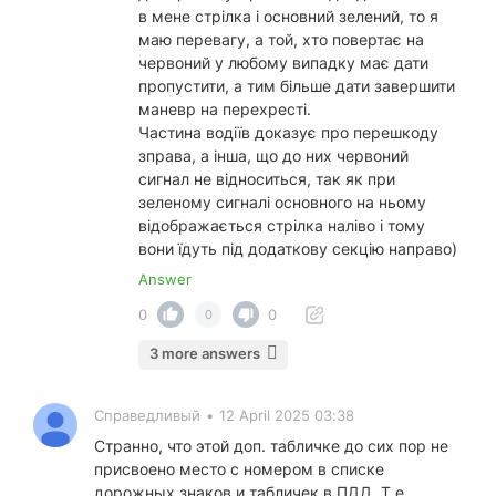
в мене стрілка і основний зелений, то я
маю перевагу, а той, хто повертає на
червоний у любому випадку має дати
пропустити, а тим більше дати завершити
маневр на перехресті.
Частина водіїв доказує про перешкоду
зправа, а інша, що до них червоний
сигнал не відноситься, так як при
зеленому сигналі основного на ньому
відображається стрілка наліво і тому
вони їдуть під додаткову секцію направо)
Answer
0
0
0
3 more answers
Справедливый
•
12 April 2025 03:38
Странно, что этой доп. табличке до сих пор не
присвоено место с номером в списке
дорожных знаков и табличек в ПДД. Т.е.