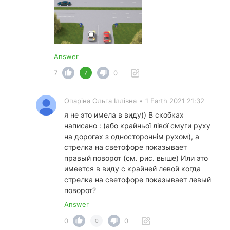
Answer
7
0
7
Опаріна Ольга Іллівна
•
1 Farth 2021 21:32
я не это имела в виду)) В скобках
написано : (або крайньої лівої смуги руху
на дорогах з одностороннім рухом), а
стрелка на светофоре показывает
правый поворот (см. рис. выше) Или это
имеется в виду с крайней левой когда
стрелка на светофоре показывает левый
поворот?
Answer
0
0
0