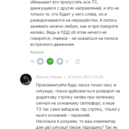
обязывает его пропустить все ТС,
движущиеся с других направлений, и это не
только те, кто будет у него слева, но и
разворачивается на перекрёстке. А полосу
занимать можно любую, как и при повороте
налево. Ведь в ПДД об этом ничего не
говорится, главное - не оказаться на полосе
встречного движения.
Answer
19
0
19
Король Роман
•
14 Farth 2021 23:40
Прокоментуйте будь ласка точно таку ж
ситуацю, тільки здійснюється розворот на
додаткову стрілку наліво при зеленому
сигналі на основному світлофорі, а інше
ТЗ так само виїзджає під стрілку, тільки у
нього основний - червоний.
Наскільки я розумію, то ваш комментар
для цієї ситуації також підходить? Так як