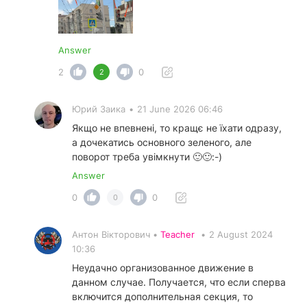
Answer
2
0
2
Юрий Заика
•
21 June 2026 06:46
Якщо не впевнені, то кращє не їхати одразу,
а дочекатись основного зеленого, але
поворот треба увімкнути 🙂🙂:⁠-⁠)
Answer
0
0
0
Антон Вікторович •
Teacher
•
2 August 2024
10:36
Неудачно организованное движение в
данном случае. Получается, что если сперва
включится дополнительная секция, то