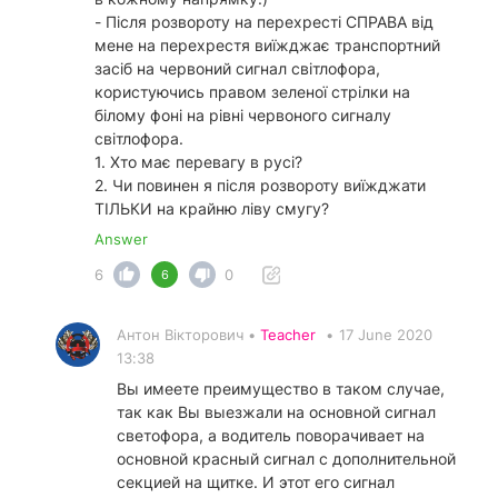
- Після розвороту на перехресті СПРАВА від
мене на перехрестя виїжджає транспортний
засіб на червоний сигнал світлофора,
користуючись правом зеленої стрілки на
білому фоні на рівні червоного сигналу
світлофора.
1. Хто має перевагу в русі?
2. Чи повинен я після розвороту виїжджати
ТІЛЬКИ на крайню ліву смугу?
Answer
6
0
6
Антон Вікторович •
Teacher
•
17 June 2020
13:38
Вы имеете преимущество в таком случае,
так как Вы выезжали на основной сигнал
светофора, а водитель поворачивает на
основной красный сигнал с дополнительной
секцией на щитке. И этот его сигнал