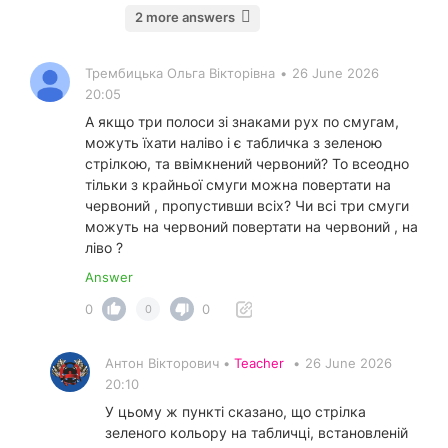
2 more answers
Трембицька Ольга Вікторівна
•
26 June 2026
20:05
А якщо три полоси зі знаками рух по смугам,
можуть їхати наліво і є табличка з зеленою
стрілкою, та ввімкнений червоний? То всеодно
тільки з крайньої смуги можна повертати на
червоний , пропустивши всіх? Чи всі три смуги
можуть на червоний повертати на червоний , на
ліво ?
Answer
0
0
0
Антон Вікторович •
Teacher
•
26 June 2026
20:10
У цьому ж пункті сказано, що стрілка
зеленого кольору на табличці, встановленій