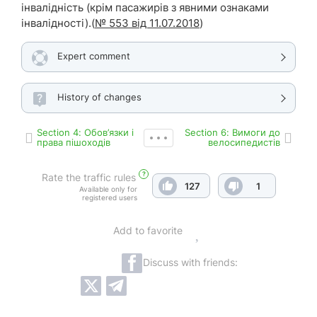
інвалідність (крім пасажирів з явними ознаками
інвалідності).
(
№ 553 від 11.07.2018
)
Expert comment
History of changes
Section 4: Обов’язки і
Section 6: Вимоги до
права пішоходів
велосипедистів
?
Rate the traffic rules
127
1
Available only for
registered users
Add to favorite
Discuss with friends: