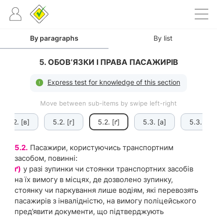
By paragraphs
By list
5. ОБОВ’ЯЗКИ І ПРАВА ПАСАЖИРІВ
Express test for knowledge of this section
Move between sub-items by swipe left-right
5.2. [в]
5.2. [г]
5.2. [ґ]
5.3. [а]
5.3. [б]
5.2.
Пасажири, користуючись транспортним
засобом, повинні:
ґ)
у разі зупинки чи стоянки транспортних засобів
на їх вимогу в місцях, де дозволено зупинку,
стоянку чи паркування лише водіям, які перевозять
пасажирів з інвалідністю, на вимогу поліцейського
пред’явити документи, що підтверджують