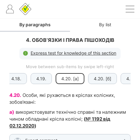
By paragraphs
By list
4. ОБОВ’ЯЗКИ І ПРАВА ПІШОХОДІВ
Express test for knowledge of this section
Move between sub-items by swipe left-right
4.18.
4.19.
4.20. [а]
4.20. [б]
4.20. [
4.20.
Особи, які рухаються в кріслах колісних,
зобов’язані:
а)
використовувати технічно справні та належним
чином обладнані крісла колісні;
(
№ 1192 від
02.12.2020
)