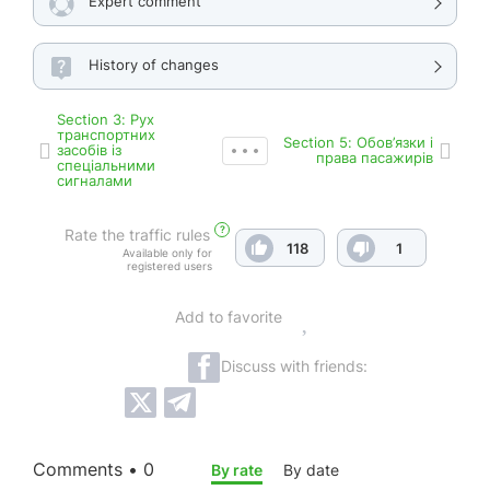
Expert comment
History of changes
Section 3: Рух
транспортних
Section 5: Обов’язки і
засобів із
права пасажирів
спеціальними
сигналами
?
Rate the traffic rules
118
1
Available only for
registered users
Add to favorite
Discuss with friends:
Comments • 0
By rate
By date