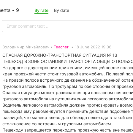
nts • 9
By rate
By date
Володимир Михайлович •
Teacher
•
18 June 2022 19:36
ОПАСНАЯ ДОРОЖНО-ТРАНСПОРТНАЯ СИТУАЦИЯ № 13
ПЕШЕХОД В ЗОНЕ ОСТАНОВКИ ТРАНСПОРТА ОБЩЕГО ПОЛЬЗ
На дороге с двусторонним движением, имеющей по две полосы
края проезжей части стоит грузовой автомобиль. По левой по
На правой полосе встречного движения на обозначенной остан
грузовой автомобиль. По тротуарам по обе стороны от проез
Опасная ситуация может развиваться при внезапном появлен
грузового автомобиля на пути движения легкового автомобиля
Водитель легкового автомобиля должен прогнозировать возмо
пешехода ему рекомендуется применить действия подобные т
разницей, что маневр влево для объезда пешехода в такой сит
столкновение со встречным грузовым автомобилем.
Пешеходу запрещается переходить проезжую часть вне пешехо