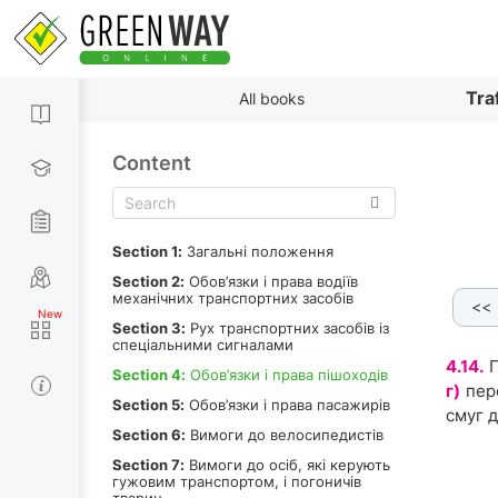
By paragraphs
Tra
All books
Content
Section 1:
Загальні положення
Section 2:
Обов’язки і права водіїв
механічних транспортних засобів
<<
7.
4.8.
4.9.
4.10.
4.11.
4.12.
Section 3:
Рух транспортних засобів із
спеціальними сигналами
4.14.
Section 4:
Обов’язки і права пішоходів
г)
пер
Section 5:
Обов’язки і права пасажирів
смуг д
Section 6:
Вимоги до велосипедистів
Section 7:
Вимоги до осіб, які керують
гужовим транспортом, і погоничів