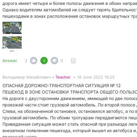
дорога имеет четыре и более полосы движения в обоих направ
Однако водителям автомобилей не следует терять бдительнос
пешеходами в зонах расположения остановок маршрутных тра
Answer
3
0
3
Володимир Михайлович •
Teacher
•
18 June 2022 19:25
ОПАСНАЯ ДОРОЖНО-ТРАНСПОРТНАЯ СИТУАЦИЯ № 12
ПЕШЕХОД В ЗОНЕ ОСТАНОВКИ ТРАНСПОРТА ОБЩЕГО ПОЛЬЗ
На дороге с двусторонним движением, имеющей по две полос
проезжей части стоит грузовой автомобиль. По второй полосе
Слева, на обозначенной остановке, остановился автобус, а по
грузовой автомобиль. По обоим тротуарам передвигаются пе
Приведенная ситуация может стать опасной при разъезде лег
внезапном появлении пешехода, который вышел из автобуса и,
проезжей части.