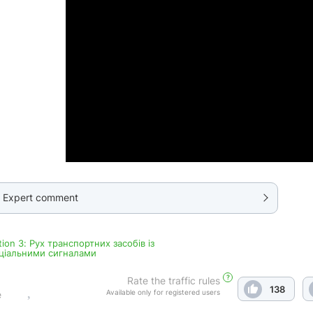
Expert comment
tion 3: Рух транспортних засобів із
ціальними сигналами
?
Rate the traffic rules
138
Available only for registered users
e