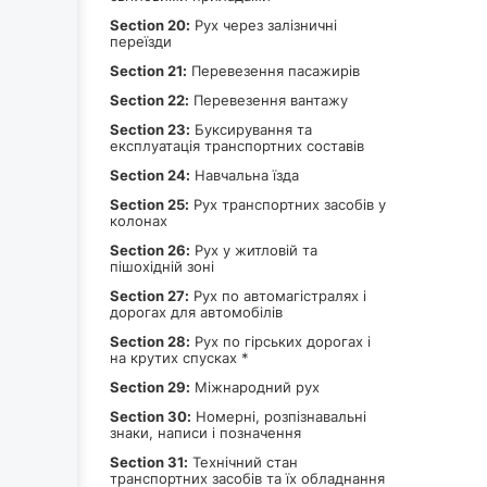
Section 20:
Рух через залізничні
переїзди
Section 21:
Перевезення пасажирів
Section 22:
Перевезення вантажу
Section 23:
Буксирування та
експлуатація транспортних составів
Section 24:
Навчальна їзда
Section 25:
Рух транспортних засобів у
колонах
Section 26:
Рух у житловій та
пішохідній зоні
Section 27:
Рух по автомагістралях і
дорогах для автомобілів
Section 28:
Рух по гірських дорогах і
на крутих спусках *
Section 29:
Міжнародний рух
Section 30:
Номерні, розпізнавальні
знаки, написи і позначення
Section 31:
Технічний стан
транспортних засобів та їх обладнання