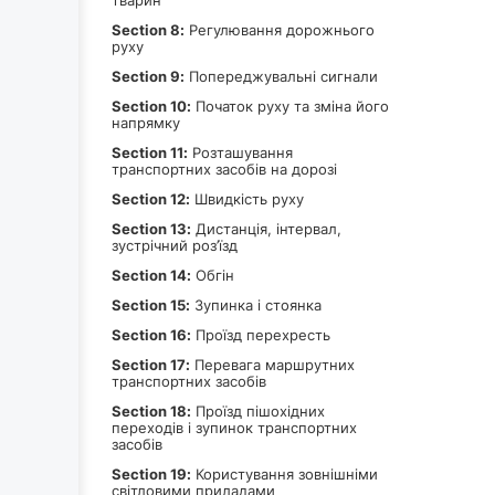
тварин
Section 8:
Регулювання дорожнього
руху
Section 9:
Попереджувальні сигнали
Section 10:
Початок руху та зміна його
напрямку
Section 11:
Розташування
транспортних засобів на дорозі
Section 12:
Швидкість руху
Section 13:
Дистанція, інтервал,
зустрічний роз’їзд
Section 14:
Обгін
Section 15:
Зупинка і стоянка
Section 16:
Проїзд перехресть
Section 17:
Перевага маршрутних
транспортних засобів
Section 18:
Проїзд пішохідних
переходів і зупинок транспортних
засобів
Section 19:
Користування зовнішніми
світловими приладами