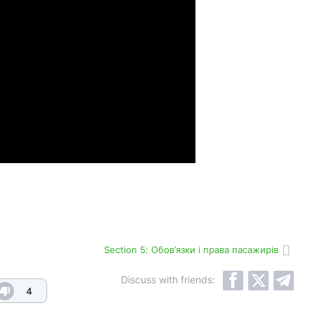
Section 5: Обов’язки і права пасажирів
Discuss with friends:
4