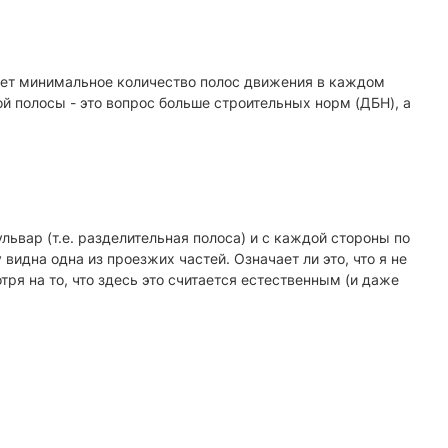
ует минимальное количество полос движения в каждом
й полосы - это вопрос больше строительных норм (ДБН), а
ьвар (т.е. разделительная полоса) и с каждой стороны по
 видна одна из проезжих частей. Означает ли это, что я не
ря на то, что здесь это считается естественным (и даже