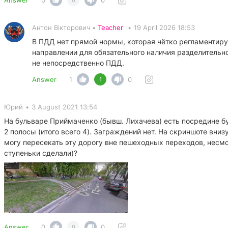
Answer
0
0
0
Антон Вікторович •
Teacher
•
19 April 2026 18:53
В ПДД нет прямой нормы, которая чётко регламентир
направлении для обязательного наличия разделительно
не непосредственно ПДД.
Answer
1
0
1
Юрий
•
3 August 2021 13:54
На бульваре Приймаченко (бывш. Лихачева) есть посредине бул
2 полосы (итого всего 4). Заграждений нет. На скриншоте внизу
могу пересекать эту дорогу вне пешеходных переходов, несмот
ступеньки сделали)?
Answer
0
0
0