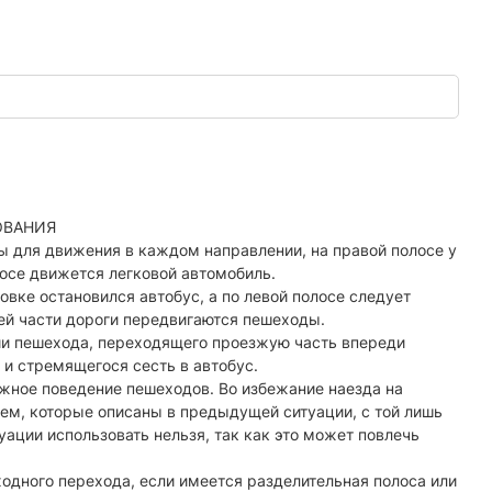
ОВАНИЯ
 для движения в каждом направлении, на правой полосе у
лосе движется легковой автомобиль.
овке остановился автобус, а по левой полосе следует
жей части дороги передвигаются пешеходы.
ии пешехода, переходящего проезжую часть впереди
 и стремящегося сесть в автобус.
жное поведение пешеходов. Во избежание наезда на
ем, которые описаны в предыдущей ситуации, с той лишь
уации использовать нельзя, так как это может повлечь
дного перехода, если имеется разделительная полоса или