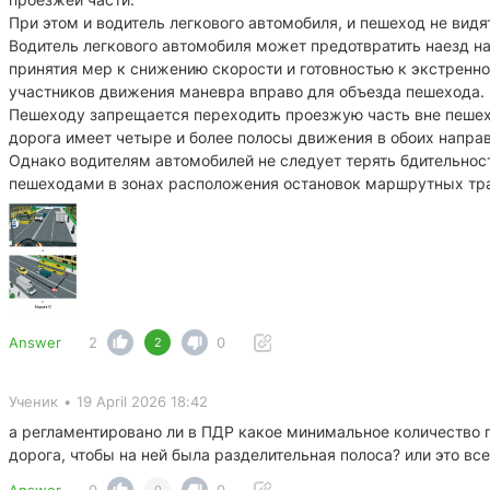
При этом и водитель легкового автомобиля, и пешеход не видя
Водитель легкового автомобиля может предотвратить наезд н
принятия мер к снижению скорости и готовностью к экстрен
участников движения маневра вправо для объезда пешехода.
Пешеходу запрещается переходить проезжую часть вне пешехо
дорога имеет четыре и более полосы движения в обоих направ
Однако водителям автомобилей не следует терять бдительнос
пешеходами в зонах расположения остановок маршрутных тра
Answer
2
0
2
Ученик
•
19 April 2026 18:42
а регламентировано ли в ПДР какое минимальное количество 
дорога, чтобы на ней была разделительная полоса? или это в