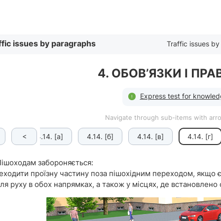
By list
ffic issues by paragraphs
Traffic issues by 
4. ОБОВ’ЯЗКИ І ПР
Express test for knowledg
Navigate through sub-items with ar
<
4.13.
4.14. [а]
4.14. [б]
4.14. [в]
4.14. [г]
Пішоходам забороняється:
еходити проїзну частину поза пішохідним переходом, якщо є
ля руху в обох напрямках, а також у місцях, де встановлено