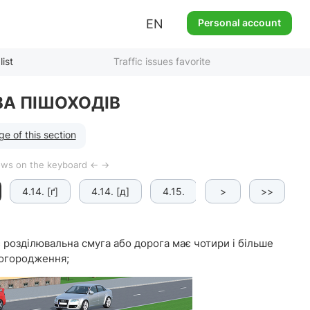
EN
Personal account
list
Traffic issues favorite
АВА ПІШОХОДІВ
e of this section
rows on the keyboard ← →
4.14. [ґ]
4.14. [д]
4.15.
4.16. [а]
>
>>
4.16.
 розділювальна смуга або дорога має чотири і більше
 огородження;