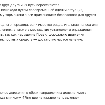
т друг друга и их пути пересекаются.
а пешехода путем своевременной оценки ситуации,
ному торможению или применением безопасного для других
дного перехода, если имеется разделительная полоса или
лениях, а также в местах, где установлены ограждения.
ть, так как нарушение Правил дорожного движения
нспортных средств — достаточно частое явление.
полос движения в обеих направлениях должна иметь
сегда минимум 4?(по две на каждое направление)