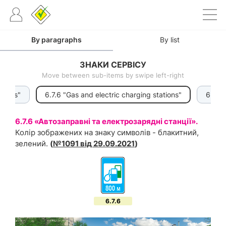
By paragraphs
By list
ЗНАКИ СЕРВІСУ
Move between sub-items by swipe left-right
ations"
6.7.6 "Gas and electric charging stations"
6.7.7 
6.7.6 «Автозаправні та електрозарядні станції».
Колір зображених на знаку символів - блакитний,
зелений.
(
№1091 від 29.09.2021
)
6.7.6