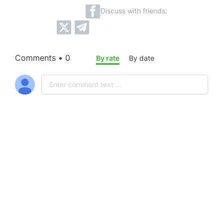
Discuss with friends:
Comments • 0
By rate
By date