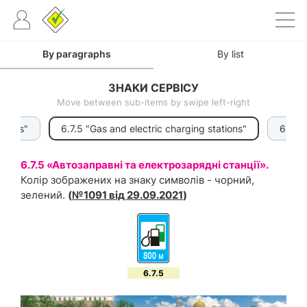
By paragraphs
By list
ЗНАКИ СЕРВІСУ
Move between sub-items by swipe left-right
ations"
6.7.5 "Gas and electric charging stations"
6.7.6 
6.7.5 «Автозаправні та електрозарядні станції».
Колір зображених на знаку символів - чорний,
зелений.
(
№1091 від 29.09.2021
)
6.7.5