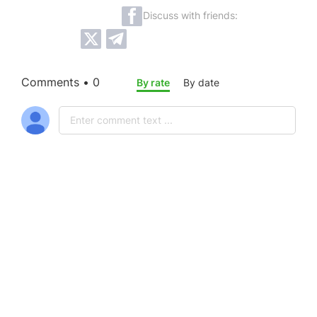
Discuss with friends:
Comments • 0
By rate
By date