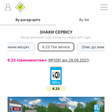
By paragraphs
By list
ЗНАКИ СЕРВІСУ
Move between sub-items by swipe left-right
 «Визначні місця».
6.23 Tire service
Опис до знаків се
6.23 «Шиномонтаж»
(
№1091 від 29.09.2021
)
6.23