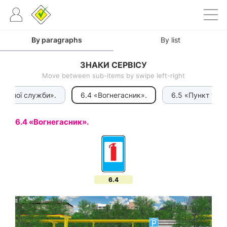
By paragraphs
By list
ЗНАКИ СЕРВІСУ
Move between sub-items by swipe left-right
арійної служби».
6.4 «Вогнегасник».
6.5 «Пункт техн
6.4 «Вогнегасник».
6.4