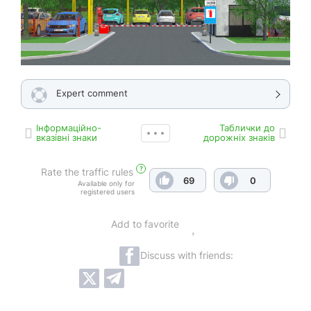
Expert comment
Інформаційно-
Таблички до
вказівні знаки
дорожніх знаків
?
Rate the traffic rules
69
0
Available only for
registered users
Add to favorite
Discuss with friends: