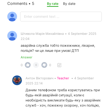
Comments • 5
By rate
By date
Штивола Марія Михайлівна
•
4 September 2025
22:04
аварійна служба тобто пожежники, лікарня,
поліція? чи це лише при умові ДТП
Answer
0
0
0
Антон Вікторович •
Teacher
•
4 September
2025 22:14
Даним телефоном треба користуватись при
будь-якій аварійній ситуації, коли є
необхідність викликати будь-яку з аварійних
служб - хоч, пожежну охорону, хоч поліцію,