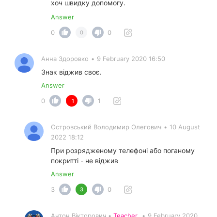
хоч швидку допомогу.
Answer
0
0
0
Анна Здоровко
•
9 February 2020 16:50
Знак віджив своє.
Answer
0
1
-1
Островський Володимир Олегович
•
10 August
2022 18:12
При розрядженому телефоні або поганому
покритті - не віджив
Answer
3
0
3
Антон Вікторович •
Teacher
•
9 February 2020