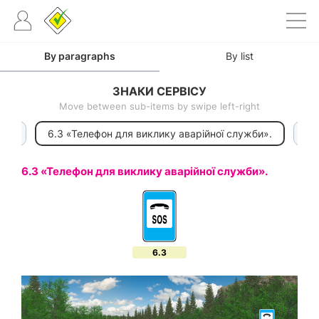
By paragraphs
By list
ЗНАКИ СЕРВІСУ
Move between sub-items by swipe left-right
я».
6.3 «Телефон для виклику аварійної служби».
6.
6.3 «Телефон для виклику аварійної служби».
6.3