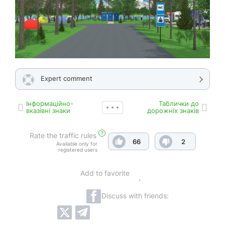
Expert comment
Інформаційно-
Таблички до
вказівні знаки
дорожніх знаків
?
Rate the traffic rules
66
2
Available only for
registered users
Add to favorite
Discuss with friends: