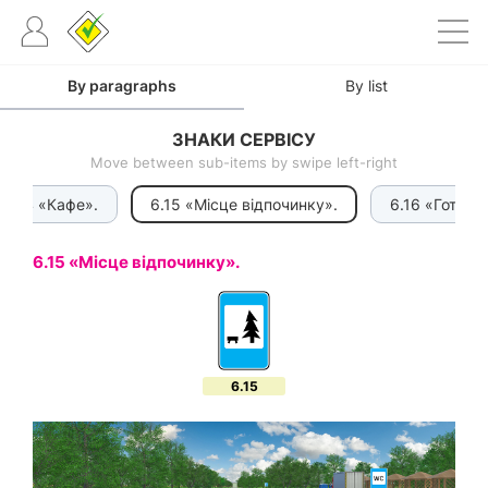
By paragraphs
By list
ЗНАКИ СЕРВІСУ
Move between sub-items by swipe left-right
6.14 «Кафе».
6.15 «Місце відпочинку».
6.16 «Готель
6.15 «Місце відпочинку».
6.15