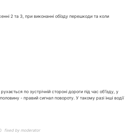
енні 2 та 3, при виконанні обїзду перешкоди та коли
рухається по зустрічній стороні дороги під час об'їзду, у
половину - правий сигнал повороту. У такому разі інші водії
0
fixed by moderator