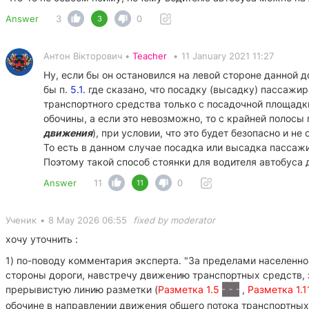
Answer
3
0
3
Антон Вікторович •
Teacher
•
11 January 2021 11:27
Ну, если бы он остановился на левой стороне данной 
бы п.
5.1.
где сказано, что посадку (высадку) пассажи
транспортного средства только с посадочной площадки
обочины, а если это невозможно, то с крайней полосы 
движения
), при условии, что это будет безопасно и н
То есть в данном случае посадка или высадка пассажи
Поэтому такой способ стоянки для водителя автобуса 
Answer
11
0
11
Ученик
•
8 May 2026 06:55
fixed by moderator
хочу уточнить :
1) по-поводу комментария эксперта. "За пределами населенно
стороны дороги, навстречу движению транспортных средств, 
прерывистую линию разметки (
Разметка 1.5
,
Разметка 1.
обочине в направлении движения общего потока транспортных