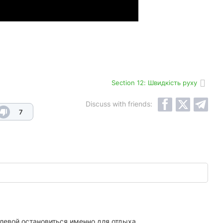
Section 12: Швидкість руху
Discuss with friends:
7
левой остановиться именно для отдыха.