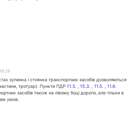
18:28
тах зупинка і стоянка транспортних засобів дозволяються
 частини, тротуар). Пункти ПДР
11.3.
,
15.3.
,
11.5.
,
11.6.
ортних засобів також на лівому боці дороги, але тільки в
там умов.