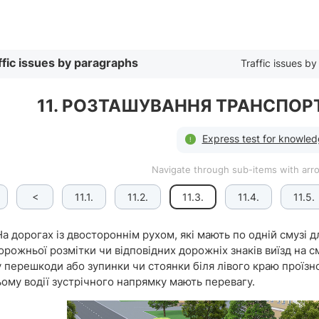
By list
ffic issues by paragraphs
Traffic issues by 
11. РОЗТАШУВАННЯ ТРАНСПОРТ
Express test for knowledg
Navigate through sub-items with ar
<
11.1.
11.2.
11.3.
11.4.
11.5.
а дорогах із двостороннім рухом, які мають по одній смузі д
дорожньої розмітки чи відповідних дорожніх знаків виїзд на
у перешкоди або зупинки чи стоянки біля лівого краю проїзн
ому водії зустрічного напрямку мають перевагу.