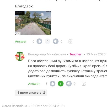
Благодарю
Answer
0
0
0
Володимир Михайлович •
Teacher
•
10 May 2026 
Поза населеними пунктами та в населених пунк
на правому боці дороги (узбіччя, край проїзної
додатково дозволяють зупинку і стоянку трансп
населених пунктах і за виконання викладених 
Answer
5
0
5
3 more answers
Ольга Василівна
•
10 October 2024 21:21