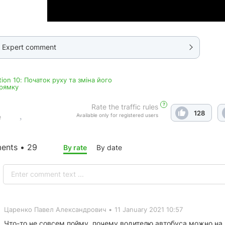
Expert comment
tion 10: Початок руху та зміна його
рямку
?
Rate the traffic rules
128
Available only for registered users
e
nts • 29
By rate
By date
Царенко Павел Александрович
•
11 January 2021 10:57
Что-то не совсем пойму, почему водителю автобуса можно на 