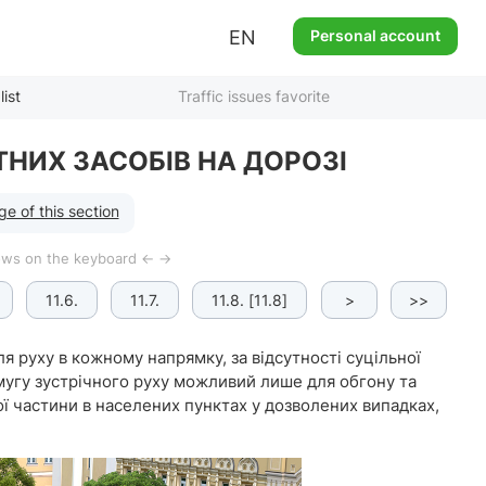
EN
Personal account
list
Traffic issues favorite
НИХ ЗАСОБІВ НА ДОРОЗІ
e of this section
rows on the keyboard ← →
11.6.
11.7.
11.8. [11.8]
11.9.
>
>>
11.10.
ля руху в кожному напрямку, за відсутності суцільної
 смугу зустрічного руху можливий лише для обгону та
ої частини в населених пунктах у дозволених випадках,