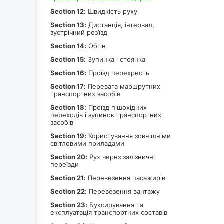
Section 12:
Швидкість руху
Section 13:
Дистанція, інтервал,
зустрічний роз’їзд
Section 14:
Обгін
Section 15:
Зупинка і стоянка
Section 16:
Проїзд перехресть
Section 17:
Перевага маршрутних
транспортних засобів
Section 18:
Проїзд пішохідних
переходів і зупинок транспортних
засобів
Section 19:
Користування зовнішніми
світловими приладами
Section 20:
Рух через залізничні
переїзди
Section 21:
Перевезення пасажирів
Section 22:
Перевезення вантажу
Section 23:
Буксирування та
експлуатація транспортних составів