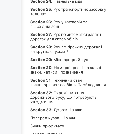
Section 24:
Навчальна їзда
Section 25:
Рух транспортних засобів у
колонах
Section 26:
Рух у житловій та
пішохідній зоні
Section 27:
Рух по автомагістралях і
дорогах для автомобілів
Section 28:
Рух по гірських дорогах і
на крутих спусках *
Section 29:
Міжнародний рух
Section 30:
Номерні, розпізнавальні
знаки, написи і позначення
Section 31:
Технічний стан
транспортних засобів та їх обладнання
Section 32:
Окремі питання
дорожнього руху, що потребують
узгодження
Section 33:
Дорожні знаки
Попереджувальні знаки
Знаки пріоритету
Заборонні знаки