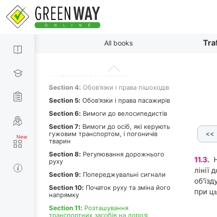
Section 1:
Загальні положення
By paragraphs
Tra
All books
Section 2:
Обов’язки і права водіїв
механічних транспортних засобів
Section 3:
Рух транспортних засобів із
спеціальними сигналами
Section 4:
Обов’язки і права пішоходів
Section 5:
Обов’язки і права пасажирів
Section 6:
Вимоги до велосипедистів
Section 7:
Вимоги до осіб, які керують
<<
гужовим транспортом, і погоничів
тварин
Section 8:
Регулювання дорожнього
11.3.
Н
руху
лінії 
Section 9:
Попереджувальні сигнали
об'їзд
Section 10:
Початок руху та зміна його
при ць
напрямку
Section 11:
Розташування
транспортних засобів на дорозі