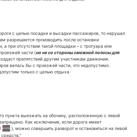
дороги с целью посадки и высадки пассажиров, то нарушал
рам разрешается производить после остановки
, а при отсутствии такой площадки – с тротуара или
проезжей части (
но не со стороны смежной полосы для
е создаст препятствий другим участникам движения.
ров велась бы с проезжей части, что недопустимо.
допустим только с целью отдыха.
го пункта выезжать на обочину, расположенную с левой
запрещено. Как исключение, если дорога имеет
11
), можно совершить разворот и остановиться на левой
 средств."