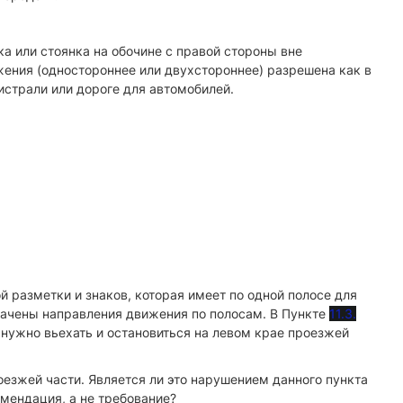
ка или стоянка на обочине с правой стороны вне
жения (одностороннее или двухстороннее) разрешена как в
истрали или дороге для автомобилей.
й разметки и знаков, которая имеет по одной полосе для
начены направления движения по полосам. В Пункте
11.3.
ь нужно вьехать и остановиться на левом крае проезжей
езжей части. Является ли это нарушением данного пункта
омендация, а не требование?