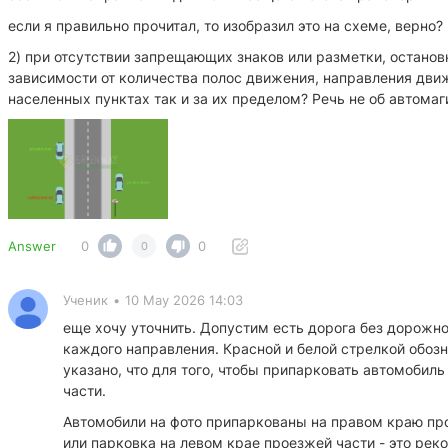
если я правильно прочитал, то изобразил это на схеме, верно?
2) при отсутствии запрещающих знаков или разметки, останов
зависимости от количества полос движения, направления дви
населенных пунктах так и за их пределом? Речь не об автомаг
Answer
0
0
0
Ученик
•
10 May 2026 14:03
еще хочу уточнить. Допустим есть дорога без дорожно
каждого направления. Красной и белой стрелкой обоз
указано, что для того, чтобы припарковать автомобил
части.
Автомобили на фото припаркованы на правом краю про
или парковка на левом крае проезжей части - это рек