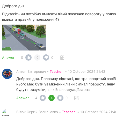
Доброго дня.
Підкажіть чи потрібно вмикати лівий показчик повороту у полож
вмикати правий, у положенні 4?
Answer
0
0
0
Антон Вікторович •
Teacher
•
10 October 2024 21:43
Доброго дня. Половину відстані, що транспортний засіб 
нього має бути увімкнений лівий сигнал повороту. Іншу 
будуть розуміти, в якій він ситуації зараз.
Answer
4
0
4
Бізюк Сергій Васильович •
Teacher
•
10 October 2024 21:4