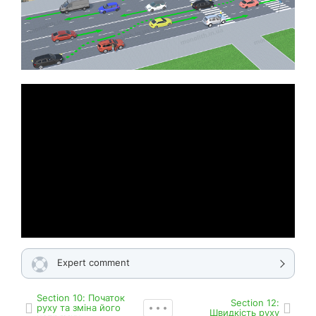
Expert comment
Section 10: Початок
Section 12:
руху та зміна його
Швидкість руху