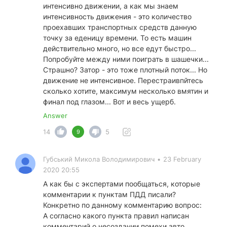
интенсивно движении, а как мы знаем
интенсивность движения - это количество
проехавших транспортных средств данную
точку за еденицу времени. То есть машин
действительно много, но все едут быстро...
Попробуйте между ними поиграть в шашечки...
Страшно? Затор - это тоже плотный поток... Но
движение не интенсивное. Перестраивпйтесь
сколько хотите, максимум несколько вмятин и
финал под глазом... Вот и весь ущерб.
Answer
14
5
9
Губський Микола Володимирович
•
23 February
2020 20:55
А как бы с экспертами пообщаться, которые
комментарии к пунктам ПДД писали?
Конкретно по данному комментарию вопрос:
А согласно какого пункта правил написан
комментарий о несоздании помехи авто,