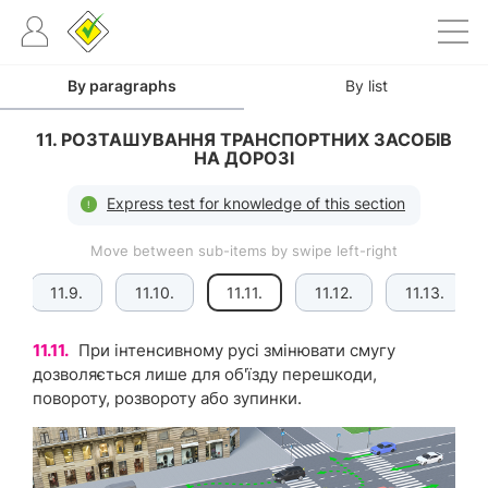
By paragraphs
By list
11. РОЗТАШУВАННЯ ТРАНСПОРТНИХ ЗАСОБІВ
НА ДОРОЗІ
Express test for knowledge of this section
Move between sub-items by swipe left-right
11.9.
11.10.
11.11.
11.12.
11.13.
11.11.
При інтенсивному русі змінювати смугу
дозволяється лише для об'їзду перешкоди,
повороту, розвороту або зупинки.