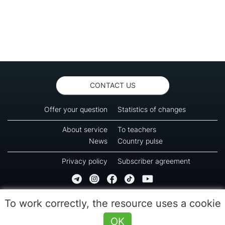
CONTACT US
Offer your question
Statistics of changes
About service
To teachers
News
Country pulse
Privacy policy
Subscriber agreement
Copyright © 2016-2026 Green-way
To work correctly, the resource uses a cookie
All rights reserved. No part of information from this page can be copied, reprinted or
used for reproduction, transmission to other devices. The last reload time 09:55
OK
(08.08.2026)