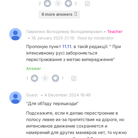
2
2
0
6 more answers
Гаврилюк Володимир Володимирович •
Teacher
•
18 January 2025 21:16
fixed by moderator
Пропоную пункт
11.11.
в такій редакції: " При
інтенсивному русі забороняється
перестроювання з метою випередження"
Answer
1
1
0
Guest
•
4 December 2024 18:46
"Для об'їзду перешкоди"
Подскажите, если я делаю перестроение в
полосу левее из-за препятствия на дороге, но
интенсивное движение сохраняется и
намерений для других маневров нет, то нужно