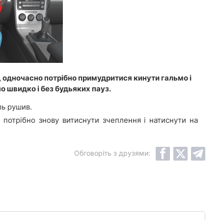
, одночасно потрібно примудритися кинути гальмо і
 швидко і без будьяких пауз.
ль рушив.
 потрібно знову витиснути зчеплення і натиснути на
Обговоріть з друзями: