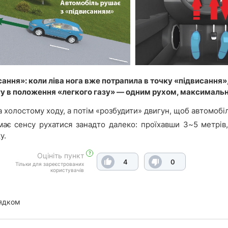
сання»: коли ліва нога вже потрапила в точку «підвисання»
у в положення «легкого газу» — одним рухом, максимально
а холостому ходу, а потім «розбудити» двигун, щоб автомобі
має сенсу рухатися занадто далеко: проїхавши 3~5 метрів,
у.
?
Оцініть пункт
4
0
Тільки для зареєстрованих
користувачів
ядком