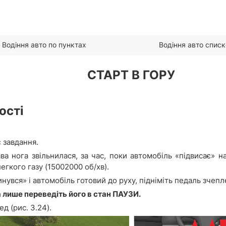
Водіння авто по пунктах
Водіння авто спис
СТАРТ В ГОРУ
ості
 завдання.
ва нога звільнилася, за час, поки автомобіль «підвисає» н
егкого газу (15002000 об/хв).
увся» і автомобіль готовий до руху, підніміть педаль зчеп
 лише переведіть його в стан ПАУЗИ.
д (рис. 3.24).