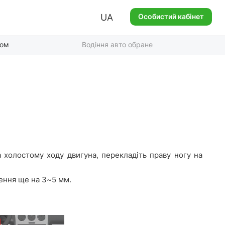
UA
Особистий кабінет
ком
Водіння авто обране
а холостому ходу двигуна, перекладіть праву ногу на
лення ще на 3~5 мм.