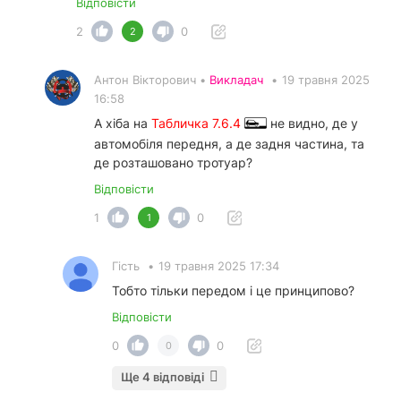
Відповісти
2
0
2
Антон Вікторович •
Викладач
•
19 травня 2025
16:58
А хіба на
Табличка 7.6.4
не видно, де у
автомобіля передня, а де задня частина, та
де розташовано тротуар?
Відповісти
1
0
1
Гість
•
19 травня 2025 17:34
Тобто тільки передом і це принципово?
Відповісти
0
0
0
Ще 4 відповіді