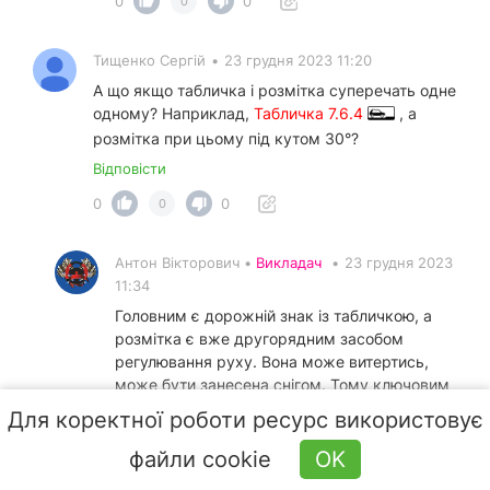
0
0
0
Тищенко Сергій
•
23 грудня 2023 11:20
А що якщо табличка і розмітка суперечать одне
одному? Наприклад,
Табличка 7.6.4
, а
розмітка при цьому під кутом 30°?
Відповісти
0
0
0
Антон Вікторович •
Викладач
•
23 грудня 2023
11:34
Головним є дорожній знак із табличкою, а
розмітка є вже другорядним засобом
регулювання руху. Вона може витертись,
може бути занесена снігом. Тому ключовим
є саме те, що автомобіль має бути
Для коректної роботи ресурс використовує
поставлений передньою частиною до
тротуару, як того вимагає
Табличка 7.6.4
файли cookie
OK
, а ось як саме - перпендикулярно до