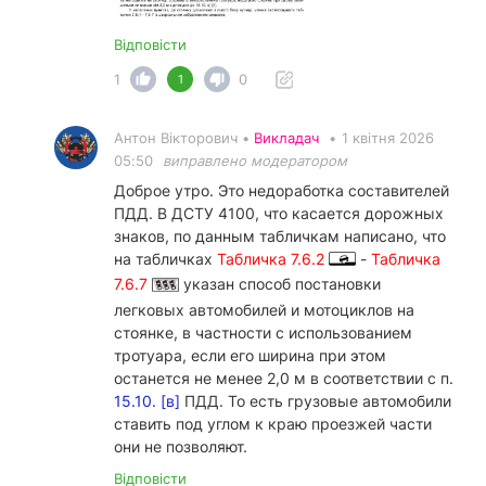
Відповісти
1
0
1
Антон Вікторович •
Викладач
•
1 квітня 2026
05:50
виправлено модератором
Доброе утро. Это недоработка составителей
ПДД. В ДСТУ 4100, что касается дорожных
знаков, по данным табличкам написано, что
на табличках
Табличка 7.6.2
-
Табличка
7.6.7
указан способ постановки
легковых автомобилей и мотоциклов на
стоянке, в частности с использованием
тротуара, если его ширина при этом
останется не менее 2,0 м в соответствии с п.
15.10. [в]
ПДД. То есть грузовые автомобили
ставить под углом к краю проезжей части
они не позволяют.
Відповісти