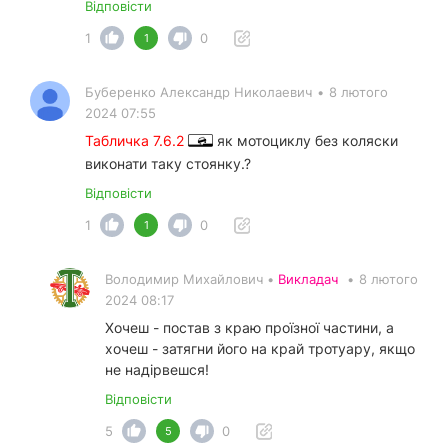
Відповісти
1
0
1
Буберенко Александр Николаевич
•
8 лютого
2024 07:55
Табличка 7.6.2
як мотоциклу без коляски
виконати таку стоянку.?
Відповісти
1
0
1
Володимир Михайлович •
Викладач
•
8 лютого
2024 08:17
Хочеш - постав з краю проїзної частини, а
хочеш - затягни його на край тротуару, якщо
не надірвешся!
Відповісти
5
0
5