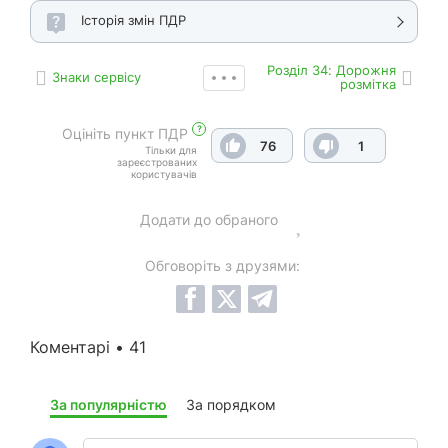
Історія змін ПДР
Роздiл 34: Дорожня
Знаки сервісу
розмітка
?
Оцініть пункт ПДР
76
1
Тільки для
зареєстрованих
користувачів
Додати до обраного
Обговоріть з друзями:
Коментарі • 41
За популярністю
За порядком