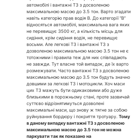
автомобілі і вантажні ТЗ з досволеною
максимальною масою до 3.5 тон. Варто згадати
навіть категорію прав водія В. До категорії “В”
відносяться автомобілі, максимальна вага яких
не перевищує 3500 кг, а кількість місць для
сидіння, крім сидіння водія, не перевищує
восьми. Але легкові ТЗ і вантажні ТЗ з
дозволеною максимальною масою 3.5 тон не є
тотожними і правила теж для них співпадають
не завжди. Тут власне той випадок, де їх варто
розмежувати. Часто вантажні ТЗ з досволеною
максимальною масою до 3.5 тон будуть значно
довшими за легкові ТЗ і мотоцикли. Хоч маси
цих ТЗ мажуть бути одикаковими або дуже
близькими в порожньому стані, проте зазвичай
суттєво відрізнятимуться дозволені
максимальні маси, що знову ж тягне за собою
руйнування бордюру і покриття тротуару.
Тому
в даному випадку вантажні ТЗ з досволеною
максимальною масою до 3.5 тон не можна
паркувати так як показано на