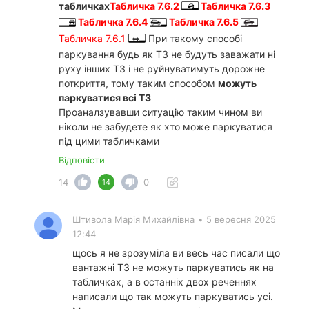
табличках
Табличка 7.6.2
Табличка 7.6.3
Табличка 7.6.4
Табличка 7.6.5
Табличка 7.6.1
При такому способі
паркування будь як ТЗ не будуть заважати ні
руху інших ТЗ і не руйнуватимуть дорожне
поткриття, тому таким способом
можуть
паркуватися всі ТЗ
Проаналзувавши ситуацію таким чином ви
ніколи не забудете як хто може паркуватися
під цими табличками
Відповісти
14
0
14
Штивола Марія Михайлівна
•
5 вересня 2025
12:44
щось я не зрозуміла ви весь час писали що
вантажні ТЗ не можуть паркуватись як на
табличках, а в останніх двох реченнях
написали що так можуть паркуватись усі.