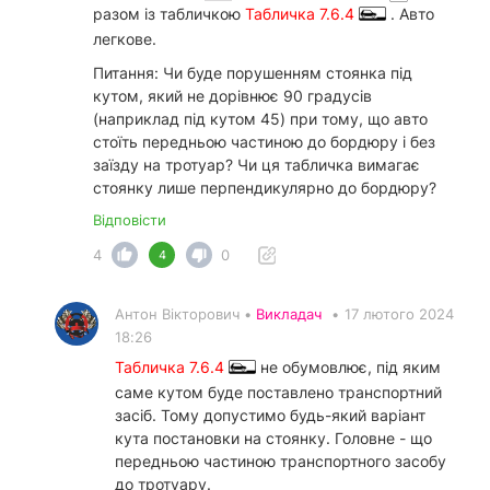
разом із табличкою
Табличка 7.6.4
. Авто
легкове.
Питання: Чи буде порушенням стоянка під
кутом, який не дорівнює 90 градусів
(наприклад під кутом 45) при тому, що авто
стоїть передньою частиною до бордюру і без
заїзду на тротуар? Чи ця табличка вимагає
стоянку лише перпендикулярно до бордюру?
Відповісти
4
0
4
Антон Вікторович •
Викладач
•
17 лютого 2024
18:26
Табличка 7.6.4
не обумовлює, під яким
саме кутом буде поставлено транспортний
засіб. Тому допустимо будь-який варіант
кута постановки на стоянку. Головне - що
передньою частиною транспортного засобу
до тротуару.