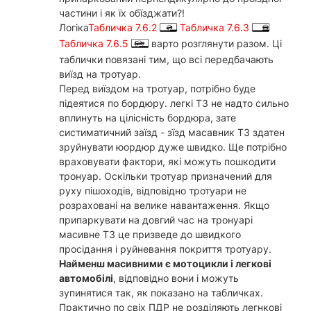
частини і як їх обїзджати?!
Логіка
Табличка 7.6.2
Табличка 7.6.3
Табличка 7.6.5
варто розглянути разом. Ці
таблички повязані тим, що всі передбачають
виїзд на тротуар.
Перед виїздом на тротуар, потрібно буде
підеятися по бордюру. легкі ТЗ не надто сильно
вплинуть на цілісність бордюра, зате
систиматичний заїзд - зїзд масавник ТЗ здатен
зруйнувати юордюр дуже швидко. Ще потрібно
враховувати фактори, які можуть пошкодити
тронуар. Оскільки тротуар призначений для
руху пішоходів, відповідно тротуари не
розраховані на велике навантаження. Якщо
припаркувати на довгий час на тронуарі
масивне ТЗ це призведе до швидкого
просідання і руйневання покриття тротуару.
Найменш масивними є мотоцикли і легкові
автомобілі
, відповідно вони і можуть
зупинятися так, як показано на табличках.
Практично по свіх ПДР не розділяють легнкові