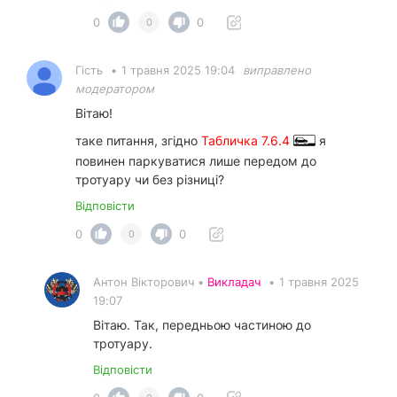
0
0
0
Гість
•
1 травня 2025 19:04
виправлено
модератором
Вітаю!
таке питання, згідно
Табличка 7.6.4
я
повинен паркуватися лише передом до
тротуару чи без різниці?
Відповісти
0
0
0
Антон Вікторович •
Викладач
•
1 травня 2025
19:07
Вітаю. Так, передньою частиною до
тротуару.
Відповісти