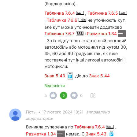
(бордюр зліва).
Табличка 7.6.4
,
Табличка 7.6.5
,
Табличка 7.6.6
не уточнюють кут,
але кут може уточнювати додатково
Табличка 7.6.7
і
Разметка 1.34
. За їх відсутності ставте свій легковий
автомобіль або мотоцикл під кутом 30,
45, 60 або 90 градусів так, як вже
поставлені тут інші легкові автомобілі і
мотоцикли.
Знак 5.43
діє до
Знак 5.44
Відповісти
5
0
5
Гість
•
17 лютого 2024 18:21
виправлено
модератором
Виникла суперечка по
Табличка 7.6.4
.
Разметка 1.34
немає. Є
Знак 5.43