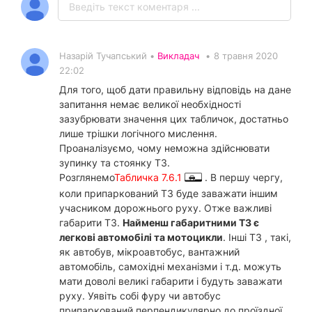
Назарій Тучапський •
Викладач
•
8 травня 2020
22:02
Для того, щоб дати правильну відповідь на дане
запитання немає великої необхідності
зазубрювати значення цих табличок, достатньо
лише трішки логічного мислення.
Проаналізуємо, чому неможна здійснювати
зупинку та стоянку ТЗ.
Розглянемо
Табличка 7.6.1
. В першу чергу,
коли припаркований ТЗ буде заважати іншим
учасником дорожнього руху. Отже важливі
габарити ТЗ.
Найменш габаритними ТЗ є
легкові автомобілі та мотоцикли
. Інші ТЗ , такі,
як автобув, мікроавтобус, вантажний
автомобіль, самохідні механізми і т.д. можуть
мати доволі великі габарити і будуть заважати
руху. Уявіть собі фуру чи автобус
припаркований перпендикулярно до проїздної