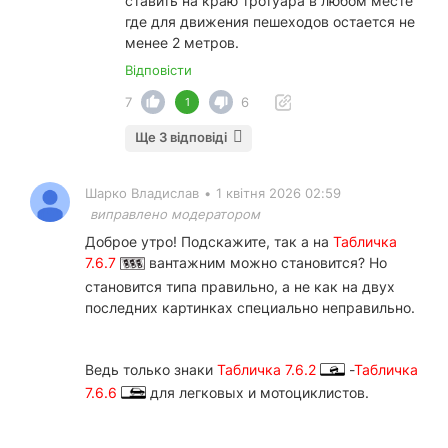
ставить на краю тротуара в любом месте
где для движения пешеходов остается не
менее 2 метров.
Відповісти
7
6
1
Ще 3 відповіді
Шарко Владислав
•
1 квітня 2026 02:59
виправлено модератором
Доброе утро! Подскажите, так а на
Табличка
7.6.7
вантажним можно становится? Но
становится типа правильно, а не как на двух
последних картинках специально неправильно.
Ведь только знаки
Табличка 7.6.2
-
Табличка
7.6.6
для легковых и мотоциклистов.