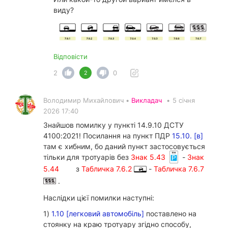
виду?
Відповісти
2
0
2
Володимир Михайлович •
Викладач
•
5 січня
2026 17:40
Знайшов помилку у пункті 14.9.10 ДСТУ
4100:2021! Посилання на пункт ПДР
15.10. [в]
там є хибним, бо даний пункт застосовується
тільки для тротуарів без
Знак 5.43
-
Знак
5.44
з
Табличка 7.6.2
-
Табличка 7.6.7
.
Наслідки цієї помилки наступні:
1)
1.10 [легковий автомобіль]
поставлено на
стоянку на краю тротуару згідно способу,