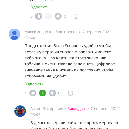
Відповісти
0
0
0
Максимец Инна Викторовна
•
2 вересня 2022
00:44
Предложение Было бы очень удобно чтобы
возле нумерации знаков в описании какого-
либо знака шла картинка этого знака или
таблички. очень тяжело запомнить цифровое
значение знака и искать их постоянно чтобы
вспомнить не удобно
Відповісти
4
0
4
Антон Вікторович •
Викладач
•
2 вересня 2022
08:06
В десктоп версии сайта всё пронумеровано.
Или какой-то другой вариант имелся в