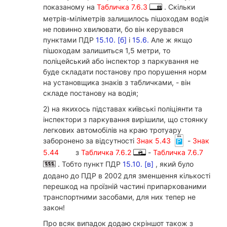
показаному на
Табличка 7.6.3
. Скільки
метрів-міліметрів залишилось пішоходам водія
не повинно хвилювати, бо він керувався
пунктами ПДР
15.10. [б]
і
15.6.
Але ж якщо
пішоходам залишиться 1,5 метри, то
поліцейський або інспектор з паркування не
буде складати постанову про порушення норм
на установщика знаків з табличками, - він
складе постанову на водія;
2) на якихось підставах київські поліціянти та
інспектори з паркування вирішили, що стоянку
легкових автомобілів на краю тротуару
заборонено за відсутності
Знак 5.43
-
Знак
5.44
з
Табличка 7.6.2
-
Табличка 7.6.7
. Тобто пункт ПДР
15.10. [в]
, який було
додано до ПДР в 2002 для зменшення кількості
перешкод на проїзній частині припаркованими
транспортними засобами, для них тепер не
закон!
Про всяк випадок додаю скріншот також з