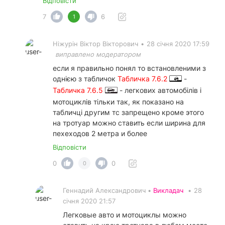
Відповісти
7
6
1
Ніжурін Віктор Вікторович
•
28 січня 2020 17:59
виправлено модератором
если я правильно понял то встановленими з
однією з табличок
Табличка 7.6.2
-
Табличка 7.6.5
- легкових автомобілів і
мотоциклів тільки так, як показано на
табличці другим тс запрещено кроме этого
на тротуар можно ставить если ширина для
пехеходов 2 метра и более
Відповісти
0
0
0
Геннадий Александрович •
Викладач
•
28
січня 2020 21:57
Легковые авто и мотоциклы можно