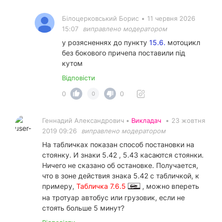
Білоцерковський Борис
•
11 червня 2026
15:07
виправлено модератором
у розясненнях до пункту
15.6.
мотоцикл
без бокового причепа поставили під
кутом
Відповісти
0
0
0
Геннадий Александрович •
Викладач
•
23 жовтня
2019 09:26
виправлено модератором
На табличках показан способ постановки на
стоянку. И знаки 5.42 , 5.43 касаются стоянки.
Ничего не сказано об остановке. Получается,
что в зоне действия знака 5.42 с табличкой, к
примеру,
Табличка 7.6.5
, можно впереть
на тротуар автобус или грузовик, если не
стоять больше 5 минут?