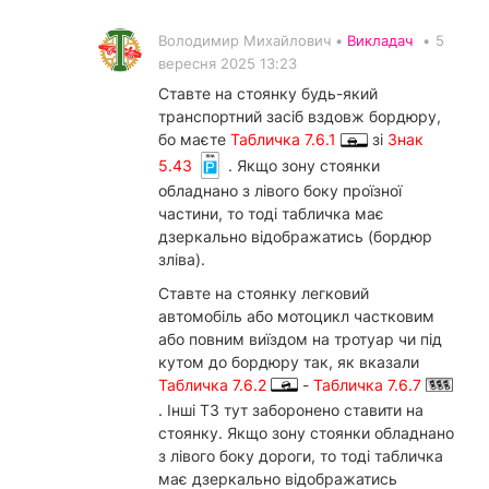
Володимир Михайлович •
Викладач
•
5
вересня 2025 13:23
Ставте на стоянку будь-який
транспортний засіб вздовж бордюру,
бо маєте
Табличка 7.6.1
зі
Знак
5.43
. Якщо зону стоянки
обладнано з лівого боку проїзної
частини, то тоді табличка має
дзеркально відображатись (бордюр
зліва).
Ставте на стоянку легковий
автомобіль або мотоцикл частковим
або повним виїздом на тротуар чи під
кутом до бордюру так, як вказали
Табличка 7.6.2
-
Табличка 7.6.7
. Інші ТЗ тут заборонено ставити на
стоянку. Якщо зону стоянки обладнано
з лівого боку дороги, то тоді табличка
має дзеркально відображатись