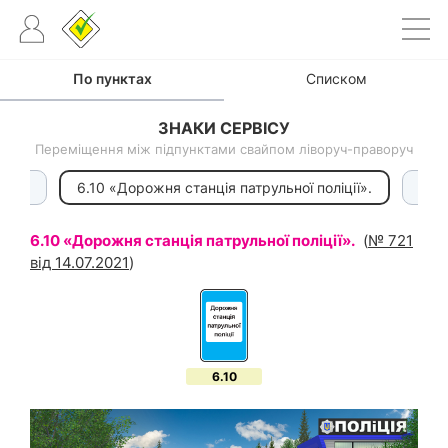
По пунктах
Списком
ЗНАКИ СЕРВІСУ
Переміщення між підпунктами свайпом ліворуч-праворуч
би».
6.10 «Дорожня станція патрульної поліції».
6.11
6.10 «Дорожня станція патрульної поліції».
(
№ 721
від 14.07.2021
)
6.10