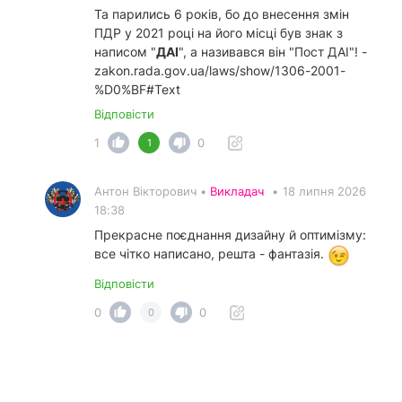
Та парились 6 років, бо до внесення змін
ПДР у 2021 році на його місці був знак з
написом "
ДАІ
", а називався він "Пост ДАІ"! -
zakon.rada.gov.ua/laws/show/1306-2001-
%D0%BF#Text
Відповісти
1
0
1
Антон Вікторович •
Викладач
•
18 липня 2026
18:38
Прекрасне поєднання дизайну й оптимізму:
все чітко написано, решта - фантазія.
Відповісти
0
0
0