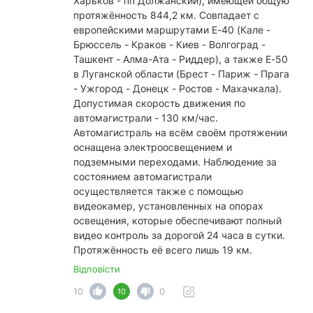
Харьков - пп Должанский), имеющей общую
протяжённость 844,2 км. Совпадает с
европейскими маршрутами Е-40 (Кале -
Брюссель - Краков - Киев - Волгоград -
Ташкент - Алма-Ата - Риддер), а также Е-50
в Луганской области (Брест - Париж - Прага
- Ужгород - Донецк - Ростов - Махачкала).
Допустимая скорость движения по
автомагистрали - 130 км/час.
Автомагистраль на всём своём протяжении
оснащена электроосвещением и
подземными переходами. Наблюдение за
состоянием автомагистрали
осуществляется также с помощью
видеокамер, установленных на опорах
освещения, которые обеспечивают полный
видео контроль за дорогой 24 часа в сутки.
Протяжённость её всего лишь 19 км.
Відповісти
10
0
10