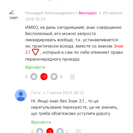
Геннадий Александрович •
Викладач
•
29 серпня
2019 10:23
ИМХО, на день сегодняшний, знак совершенно
бесполезный, его можно запросто
ликвидировать вообще, т.к. устанавливается
он, практически всегда, вместе со знаком
Знак
2.1
, который и сам по себе отменяет право
первоочередного проезда.
Відповісти
6
9
-3
Гість
•
7 квітня 2024 20:13
Ні. Якщо знак без Знак 2.1 , то це
нерегульоване перехрестя, це не значить,
що треба обов'язково уступити дорогу
Відповісти
0
2
-2