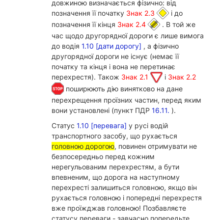
довжиною визначається фізично: від
позначення її початку
Знак 2.3
і до
позначення її кінця
Знак 2.4
. В той же
час щодо другорядної дороги є лише вимога
до водія
1.10 [дати дорогу]
, а фізично
другорядної дороги не існує (немає її
початку та кінця і вона не перетинає
перехрестя). Також
Знак 2.1
і
Знак 2.2
поширюють дію винятково на дане
перехрещення проїзних частин, перед яким
вони установлені (пункт ПДР
16.11.
).
Статус
1.10 [перевага]
у русі водій
транспортного засобу, що рухається
головною дорогою
, повинен отримувати не
безпосередньо перед кожним
нерегульованим перехрестям, а бути
впевненим, що дорога на наступному
перехресті залишиться головною, якщо він
рухається головною і попередні перехрестя
вже проїжджав головною! Позбавляєте
статусу переваги - завчасно попередьте