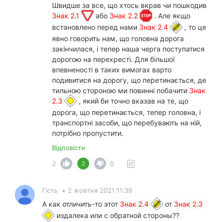
Швидше за все, що хтось вкрав чи пошкодив
Знак 2.1
або
Знак 2.2
. Але якщо
встановлено перед нами
Знак 2.4
, то це
явно говорить нам, що головна дорога
закінчилася, і тепер наша черга поступатися
дорогою на перехресті. Для більшої
впевненості в таких вимогах варто
подивитися на дорогу, що перетинається, де
тильною стороною ми повинні побачити
Знак
2.3
, який би точно вказав на те, що
дорога, що перетинається, тепер головна, і
транспортні засоби, що перебувають на ній,
потрібно пропустити.
Відповісти
2
0
2
Гість
•
2 жовтня 2021 11:39
А как отличить-то этот
Знак 2.4
от
Знак 2.3
издалека или с обратной стороны??