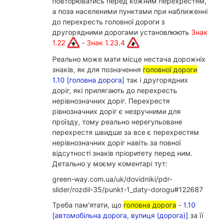
повторюватись перед кожним перехрестям,
а поза населеними пунктами при наближенні
до перехресть головної дороги з
другорядними дорогами установлюють
Знак
1.22
-
Знак 1.23.4
Реально може мати місце нестача дорожніх
знаків, як для позначення
головної дороги
1.10 [головна дорога]
так і другорядних
доріг, які прилягають до перехресть
нерівнозначних доріг. Перехрестя
рівнозначних доріг є незручними для
проїзду, тому реально нерегульоване
перехрестя швидше за все є перехрестям
нерівнозначних доріг навіть за повної
відсутності знаків пріоритету перед ним.
Детально у моєму коментарі тут:
green-way.com.ua/uk/dovidniki/pdr-
slider/rozdil-35/punkt-1_daty-dorogu#122687
Треба пам'ятати, що
головна дорога
-
1.10
[автомобільна дорога, вулиця (дорога)]
за її