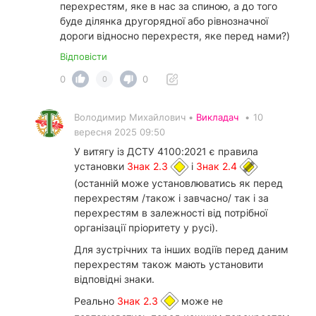
перехрестям, яке в нас за спиною, а до того
буде ділянка другорядної або рівнозначної
дороги відносно перехрестя, яке перед нами?)
Відповісти
0
0
0
Володимир Михайлович •
Викладач
•
10
вересня 2025 09:50
У витягу із ДСТУ 4100:2021 є правила
установки
Знак 2.3
і
Знак 2.4
(останній може установлюватись як перед
перехрестям /також і завчасно/ так і за
перехрестям в залежності від потрібної
організації пріоритету у русі).
Для зустрічних та інших водіїв перед даним
перехрестям також мають установити
відповідні знаки.
Реально
Знак 2.3
може не