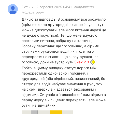
Гість
•
12 вересня 2025 04:41
виправлено
модератором
Дякую за відповідь! В основному все зрозуміло
(крім тези про другорядні, яких не існує -- тут
можна дискутувати, але мого питання наразі це
не дуже стосується). Те, що мене змусило
поставити питання, зображу на картинці.
Головну перетинає ще "головніша", а сірими
стрілками рухаються водії, які після того
перехрестя не знають, що знову рухаються
головною, доки не зустрінуть
Знак 2.3
.
Тобто, в цьому випадку статус дороги між
перехрестями одночасно і головний, і
другорядний (або підвішений, невизначений, бо
статус для водія набуває значення в русі, хоч
на схемі зверху він здається фіксованим і
відомим). Ситуація з "головнішою" нам відома в
першу чергу з кільцевих перехресть, але може
бути і на звичайних.