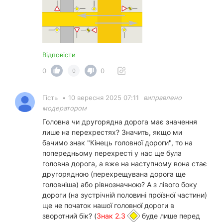
Відповісти
0
0
0
Гість
•
10 вересня 2025 07:11
виправлено
модератором
Головна чи другорядна дорога має значення
лише на перехрестях? Значить, якщо ми
бачимо знак "Кінець головної дороги", то на
попередньому перехресті у нас ще була
головна дорога, а вже на наступному вона стає
другорядною (перехрещувана дорога ще
головніша) або рівнозначною? А з лівого боку
дороги (на зустрічній половині проїзної частини)
ще не початок нашої головної дороги в
зворотний бік? (
Знак 2.3
буде лише перед