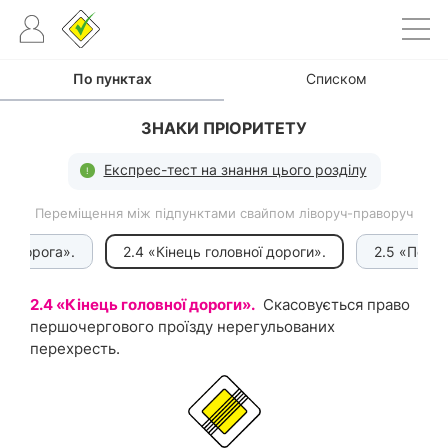
По пунктах
Списком
ЗНАКИ ПРІОРИТЕТУ
Експрес-тест на знання цього розділу
Переміщення між підпунктами свайпом ліворуч-праворуч
на дорога».
2.4 «Кінець головної дороги».
2.5 «Перев
2.4 «Кінець головної дороги».
Скасовується право
першочергового проїзду нерегульованих
перехресть.