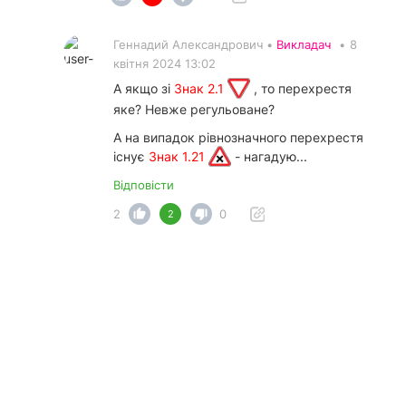
Геннадий Александрович •
Викладач
•
8
квітня 2024 13:02
А якщо зі
Знак 2.1
, то перехрестя
яке? Невже регульоване?
А на випадок рівнозначного перехрестя
існує
Знак 1.21
- нагадую...
Відповісти
2
0
2