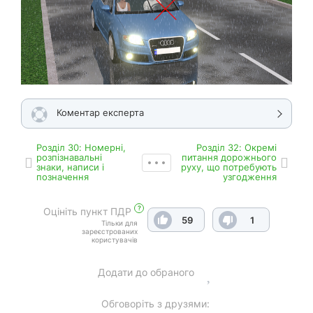
Коментар експерта
Роздiл 30: Номерні,
Роздiл 32: Окремі
розпізнавальні
питання дорожнього
знаки, написи і
руху, що потребують
позначення
узгодження
?
Оцініть пункт ПДР
59
1
Тільки для
зареєстрованих
користувачів
Додати до обраного
Обговоріть з друзями: