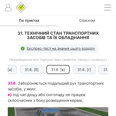
По пунктах
Списком
31. ТЕХНІЧНИЙ СТАН ТРАНСПОРТНИХ
ЗАСОБІВ ТА ЇХ ОБЛАДНАННЯ
Експрес-тест на знання цього розділу
Переміщення між підпунктами свайпом ліворуч-праворуч
1.6. [а]
31.6. [б]
31.6. [в]
31.6. [г]
31.7.
31.6.
Забороняється подальший рух транспортних
засобів, у яких:
в)
під час дощу або снігопаду не працює
склоочисник з боку розміщення керма;