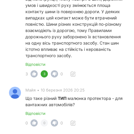
умов і швидкості руху змінюється площа
контакту шини із поверхнею дороги. У деяких
випадках цей контакт може бути втрачений
повністю. Шини різних конструкцій по-різному
взаємодіють із дорогою, тому Правилами
дорожнього руху заборонено їх встановлення
на одну вісь транспортного засобу. Стан шин
істотно впливає на стійкість і керованість
транспортного засобу.
Відповісти
3
0
3
Майя
•
10 березня 2026 20:25
Що таке різний
ТИП
малюнка протектора - для
вантажних автомобілів?
Відповісти
0
0
0