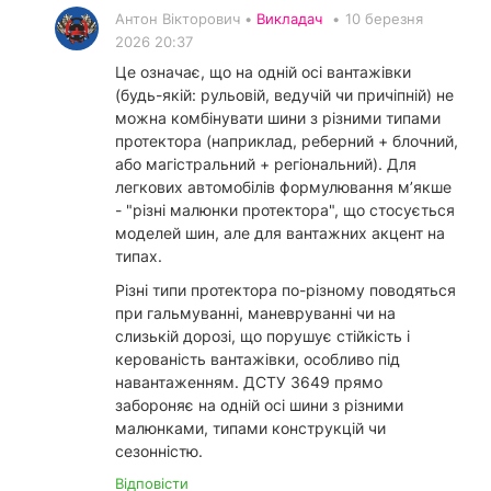
Антон Вікторович •
Викладач
•
10 березня
2026 20:37
Це означає, що на одній осі вантажівки
(будь-якій: рульовій, ведучій чи причіпній) не
можна комбінувати шини з різними типами
протектора (наприклад, реберний + блочний,
або магістральний + регіональний). Для
легкових автомобілів формулювання м’якше
- "різні малюнки протектора", що стосується
моделей шин, але для вантажних акцент на
типах.
​Різні типи протектора по-різному поводяться
при гальмуванні, маневруванні чи на
слизькій дорозі, що порушує стійкість і
керованість вантажівки, особливо під
навантаженням. ДСТУ 3649 прямо
забороняє на одній осі шини з різними
малюнками, типами конструкцій чи
сезонністю.
Відповісти