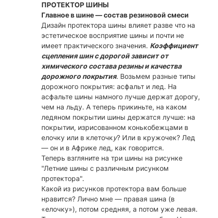
ПРОТЕКТОР ШИНЫ
Главное в шине — состав резиновой смеси
Дизайн протектора шины влияет разве что на
эстетическое восприятие шины и почти не
имеет практического значения.
Коэффициент
сцепления шин с дорогой зависит от
химического состава резины и качества
дорожного покрытия
. Возьмем разные типы
дорожного покрытия: асфальт и лед. На
асфальте шины намного лучше держат дорогу,
чем на льду. А теперь прикиньте, на каком
ледяном покрытии шины держатся лучше: на
покрытии, изрисованном конькобежцами в
елочку или в клеточк
у
? Или в кружочек? Лед
— он и в Африке лед, как говорится.
Теперь взгляните на три шины на рисунке
"Летние шины с различным рисунком
протектора".
Какой из рисунков протектора вам больше
нравится? Лично мне — правая шина (в
«елочку»), потом средняя, а потом уже левая.