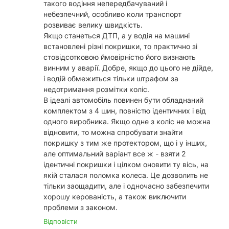
такого водіння непередбачуваний і
небезпечний, особливо коли транспорт
розвиває велику швидкість.
Якщо станеться ДТП, а у водія на машині
встановлені різні покришки, то практично зі
стовідсотковою ймовірністю його визнають
винним у аварії. Добре, якщо до цього не дійде,
і водій обмежиться тільки штрафом за
недотримання розмітки коліс.
В ідеалі автомобіль повинен бути обладнаний
комплектом з 4 шин, повністю ідентичних і від
одного виробника. Якщо одне з коліс не можна
відновити, то можна спробувати знайти
покришку з тим же протектором, що і у інших,
але оптимальний варіант все ж - взяти 2
ідентичні покришки і цілком оновити ту вісь, на
якій сталася поломка колеса. Це дозволить не
тільки заощадити, але і одночасно забезпечити
хорошу керованість, а також виключити
проблеми з законом.
Відповісти