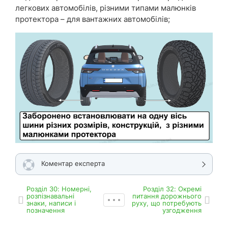
легкових автомобілів, різними типами малюнків
протектора – для вантажних автомобілів;
Коментар експерта
Роздiл 30: Номерні,
Роздiл 32: Окремі
розпізнавальні
питання дорожнього
знаки, написи і
руху, що потребують
позначення
узгодження