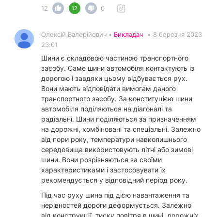
12
0
12
Олексій Валерійович •
Викладач
•
8 березня 2023
23:01
Шини є складовою частиною транспортного
засобу. Саме шини автомобіля контактують із
дорогою і завдяки цьому відбувається рух.
Вони мають відповідати вимогам даного
транспортного засобу. За конституцією шини
автомобіля поділяються на діагоналі та
радіальні. Шини поділяються за призначенням
на дорожні, комбіновані та спеціальні. Залежно
від пори року, температури навколишнього
середовища використовують літні або зимові
шини. Вони розрізняються за своїми
характеристиками і застосовувати їх
рекомендується у відповідний період року.
Під час руху шина під дією навантаження та
нерівностей дороги деформується. Залежно
від конструкції, тиску повітря в шині, дорожніх