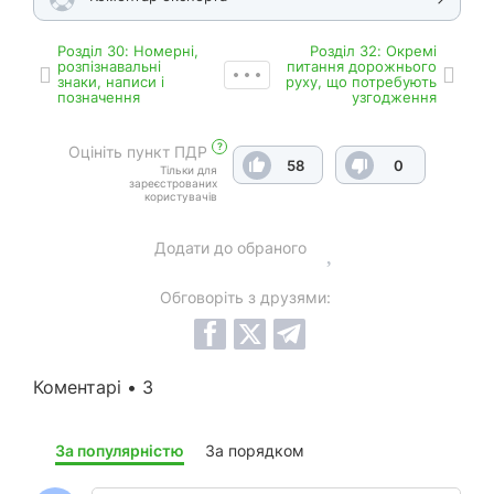
Роздiл 30: Номерні,
Роздiл 32: Окремі
розпізнавальні
питання дорожнього
знаки, написи і
руху, що потребують
позначення
узгодження
?
Оцініть пункт ПДР
58
0
Тільки для
зареєстрованих
користувачів
Додати до обраного
Обговоріть з друзями:
Коментарі • 3
За популярністю
За порядком