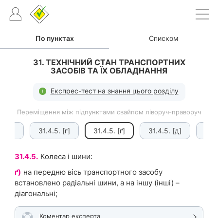
По пунктах
Списком
31. ТЕХНІЧНИЙ СТАН ТРАНСПОРТНИХ
ЗАСОБІВ ТА ЇХ ОБЛАДНАННЯ
Експрес-тест на знання цього розділу
Переміщення між підпунктами свайпом ліворуч-праворуч
5. [в]
31.4.5. [г]
31.4.5. [ґ]
31.4.5. [д]
31.4
31.4.5.
Колеса і шини:
ґ)
на передню вісь транспортного засобу
встановлено радіальні шини, а на іншу (інші) –
діагональні;
Коментар експерта