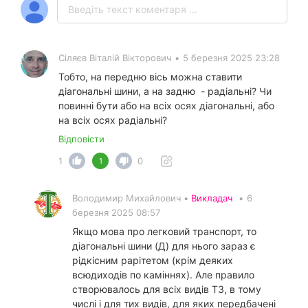
Сіляєв Віталій Вікторович
•
5 березня 2025 23:28
Тобто, на передню вісь можна ставити
діагональні шини, а на задню - радіальні? Чи
повинні бути або на всіх осях діагональні, або
на всіх осях радіальні?
Відповісти
1
0
1
Володимир Михайлович •
Викладач
•
6
березня 2025 08:57
Якщо мова про легковий транспорт, то
діагональні шини (Д) для нього зараз є
рідкісним рарітетом (крім деяких
всюдиходів по каміннях). Але правило
створювалось для всіх видів ТЗ, в тому
числі і для тих видів, для яких передбачені