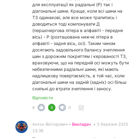
для експлуатації як радіальні (Р) так і
діагональні шини. Краще, коли всі шини на
ТЗ одинакові, але все може трапитись і
доводиться тоді компонувати Д
(першочергова літера в алфавіті - передня
вісь) - Р (розташована нижче літера в
алфавіті - задня вісь, осі). Таким чином
досягають задовільного балансу зчеплення
шин з дорожнім покриттям і керованості ТЗ,
враховуючи, що на передній осі можуть бути
небезпечними радіальні шини, які мають
надлишкову повертаємість, в той час, коли
діагональні шини на задній (задніх) осі більш
схильні до втрати зчеплення і заносу.
Відповісти
6
0
6
Антон Вікторович •
Викладач
•
5 березня 2025
23:36