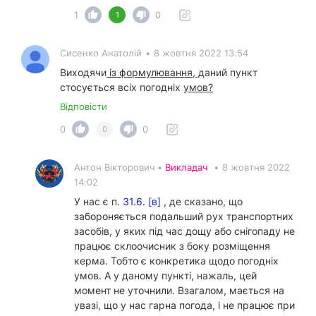
1
0
1
Сисенко Анатолій
•
8 жовтня 2022 13:54
Виходячи
із формулювання, д
аний пункт
стосується всіх погодніх
умов?
Відповісти
0
0
0
Антон Вікторович •
Викладач
•
8 жовтня 2022
14:02
У нас є п.
31.6. [в]
, де сказано, що
забороняється подальший рух транспортних
засобів, у яких під час дощу або снігопаду не
працює склоочисник з боку розміщення
керма. Тобто є конкретика щодо погодніх
умов. А у даному пункті, нажаль, цей
момент не уточнили. Взагалом, мається на
увазі, що у нас гарна погода, і не працює при