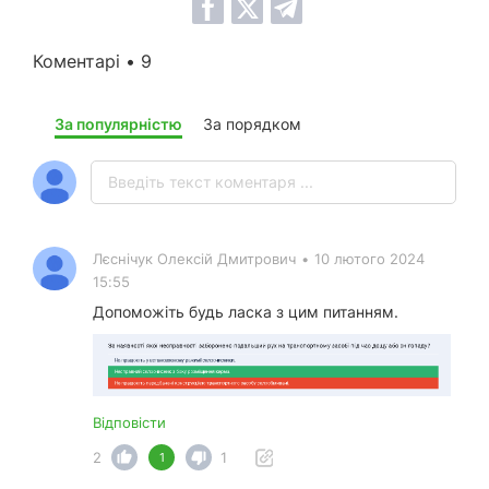
Коментарі • 9
За популярністю
За порядком
Лєснічук Олексій Дмитрович
•
10 лютого 2024
15:55
Допоможіть будь ласка з цим питанням.
Відповісти
2
1
1