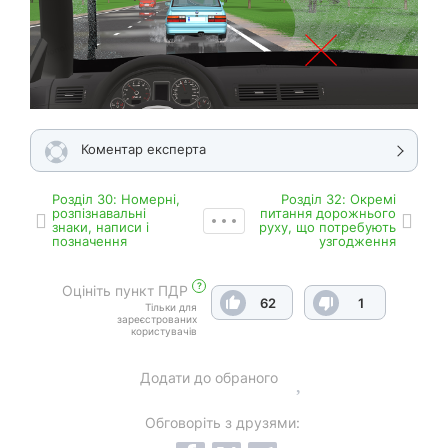
Коментар експерта
Роздiл 30: Номерні,
Роздiл 32: Окремі
розпізнавальні
питання дорожнього
знаки, написи і
руху, що потребують
позначення
узгодження
?
Оцініть пункт ПДР
62
1
Тільки для
зареєстрованих
користувачів
Додати до обраного
Обговоріть з друзями: