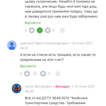
цьому склоочисник. Начебто б поломка не
серйозна, але якщо будь-якої миті піде дощ,
нам доведеться припиняти поїздку, тому що
в такому разі рух нам вже буде заборонено.
Відповісти
2
0
2
Царенко Павел Александрович
•
20 січня 2021
09:37
А если на стекле есть трещина, есть какие-то
предписания на этот счет?
Відповісти
0
0
0
Антон Вікторович •
Викладач
•
20 січня 2021
09:49
Всё то же ДСТУ 3649:2010 "Колёсные
транспортные средства. Требования