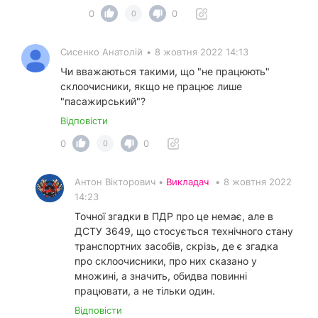
0
0
0
Сисенко Анатолій
•
8 жовтня 2022 14:13
Чи вважаються такими, що "не працюють"
склоочисники, якщо не працює лише
"пасажирський"?
Відповісти
0
0
0
Антон Вікторович •
Викладач
•
8 жовтня 2022
14:23
Точної згадки в ПДР про це немає, але в
ДСТУ 3649, що стосується технічного стану
транспортних засобів, скрізь, де є згадка
про склоочисники, про них сказано у
множині, а значить, обидва повинні
працювати, а не тільки один.
Відповісти