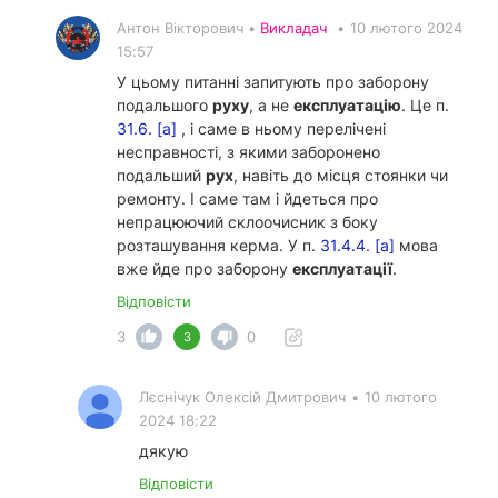
Антон Вікторович •
Викладач
•
10 лютого 2024
15:57
У цьому питанні запитують про заборону
подальшого
руху
, а не
експлуатацію
. Це п.
31.6. [а]
, і саме в ньому перелічені
несправності, з якими заборонено
подальший
рух
, навіть до місця стоянки чи
ремонту. І саме там і йдеться про
непрацюючий склоочисник з боку
розташування керма. У п.
31.4.4. [а]
мова
вже йде про заборону
експлуатації
.
Відповісти
3
0
3
Лєснічук Олексій Дмитрович
•
10 лютого
2024 18:22
дякую
Відповісти