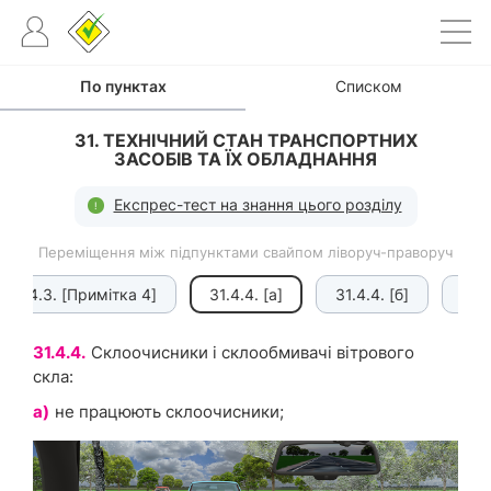
По пунктах
Списком
31. ТЕХНІЧНИЙ СТАН ТРАНСПОРТНИХ
ЗАСОБІВ ТА ЇХ ОБЛАДНАННЯ
Експрес-тест на знання цього розділу
Переміщення між підпунктами свайпом ліворуч-праворуч
31.4.3. [Примітка 4]
31.4.4. [а]
31.4.4. [б]
31.4
31.4.4.
Склоочисники і склообмивачі вітрового
скла:
а)
не працюють склоочисники;