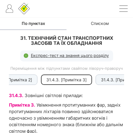
По пунктах
Списком
31. ТЕХНІЧНИЙ СТАН ТРАНСПОРТНИХ
ЗАСОБІВ ТА ЇХ ОБЛАДНАННЯ
Експрес-тест на знання цього розділу
Переміщення між підпунктами свайпом ліворуч-праворуч
.3. [Примітка 2]
31.4.3. [Примітка 3]
31.4.3. [Приміт
31.4.3.
Зовнішні світлові прилади:
Примітка 3.
Увімкнення протитуманних фар, задніх
протитуманних ліхтарів повинно здійснюватися
одночасно з увімкненням габаритних вогнів і
освітленням номерного знака (ближнім або дальнім
світлом фар).