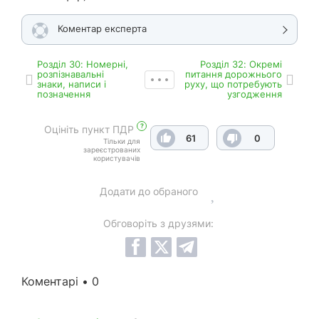
Коментар експерта
Роздiл 30: Номерні,
Роздiл 32: Окремі
розпізнавальні
питання дорожнього
знаки, написи і
руху, що потребують
позначення
узгодження
?
Оцініть пункт ПДР
61
0
Тільки для
зареєстрованих
користувачів
Додати до обраного
Обговоріть з друзями:
Коментарі • 0