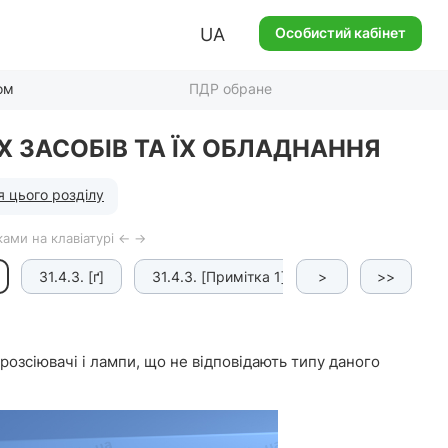
UA
Особистий кабінет
ом
ПДР обране
Х ЗАСОБІВ ТА ЇХ ОБЛАДНАННЯ
я цього розділу
ами на клавіатурі ← →
31.4.3. [ґ]
31.4.3. [Примітка 1]
>
31.4.3. [Примітк
>>
розсіювачі і лампи, що не відповідають типу даного