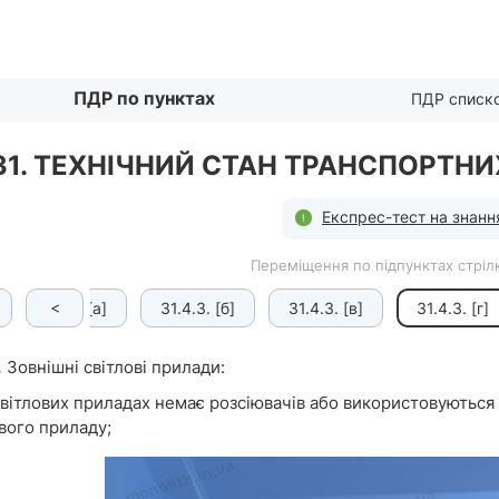
Списком
ПДР по пунктах
ПДР списк
31. ТЕХНІЧНИЙ СТАН ТРАНСПОРТНИ
Експрес-тест на знанн
Переміщення по підпунктах стрілк
<
31.4.3. [а]
31.4.3. [б]
31.4.3. [в]
31.4.3. [г]
.
Зовнішні світлові прилади:
світлових приладах немає розсіювачів або використовуються 
вого приладу;