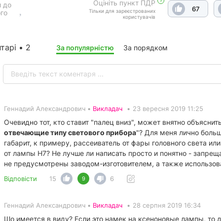
?
Оцініть пункт ПДР
 до
67
Тільки для зареєстрованих
го
користувачів
тарі • 2
За популярністю
За порядком
Геннадий Александрович •
Викладач
•
23 вересня 2019 11:25
Очевидно тот, кто ставит "палец вниз", может внятно объясни
отвечающие типу светового прибора
"? Для меня лично больша
габарит, к примеру, рассеиватель от фары головного света ил
от лампы Н7? Не лучше ли написать просто и понятно - запре
не предусмотрены заводом-изготовителем, а также использов
Відповісти
15
6
9
Геннадий Александрович •
Викладач
•
28 серпня 2019 16:34
Шо имеется в виду? Если это намек на ксеноновые лампы, то 