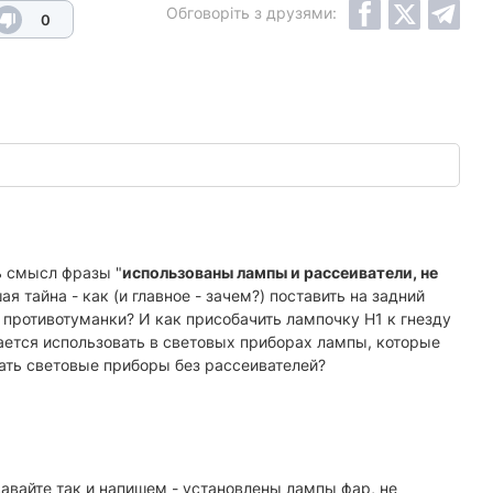
Обговоріть з друзями:
0
ть смысл фразы "
использованы лампы и рассеиватели, не
я тайна - как (и главное - зачем?) поставить на задний
и противотуманки? И как присобачить лампочку Н1 к гнезду
щается использовать в световых приборах лампы, которые
ать световые приборы без рассеивателей?
давайте так и напишем - установлены лампы фар, не