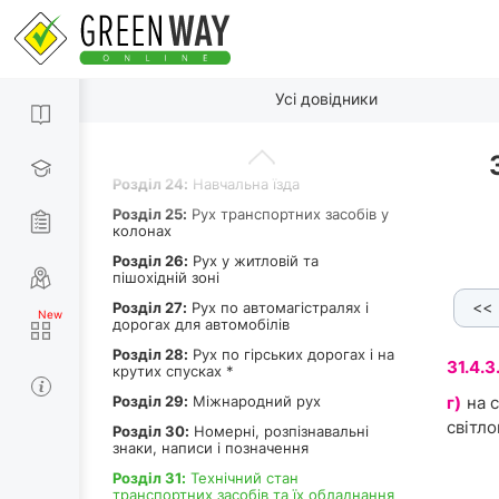
Роздiл 20:
Рух через залізничні
переїзди
Роздiл 21:
Перевезення пасажирів
По пунктах
Усі довідники
Роздiл 22:
Перевезення вантажу
Роздiл 23:
Буксирування та
експлуатація транспортних составів
Роздiл 24:
Навчальна їзда
Роздiл 25:
Рух транспортних засобів у
колонах
Роздiл 26:
Рух у житловій та
пішохідній зоні
<<
Роздiл 27:
Рух по автомагістралях і
31.4.2. [а]
31.4.2. [б]
31.4.2. [в]
31.4.2. [г]
дорогах для автомобілів
Роздiл 28:
Рух по гірських дорогах і на
31.4.3
крутих спусках *
Роздiл 29:
Міжнародний рух
г)
на 
світло
Роздiл 30:
Номерні, розпізнавальні
знаки, написи і позначення
Роздiл 31:
Технічний стан
транспортних засобів та їх обладнання