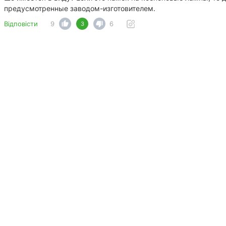
предусмотренные заводом-изготовителем.
Відповісти
9
6
3