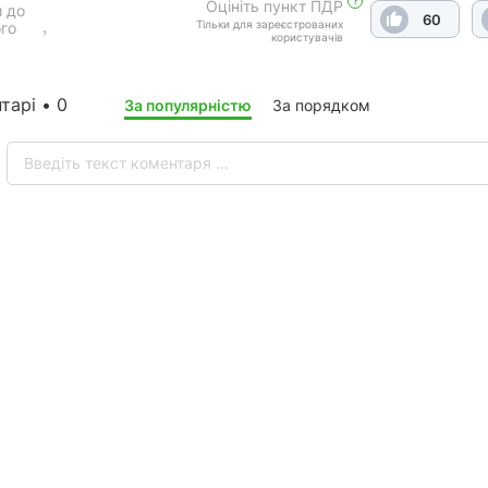
?
Оцініть пункт ПДР
 до
60
Тільки для зареєстрованих
го
користувачів
тарі • 0
За популярністю
За порядком