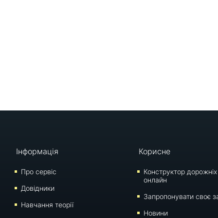
Інформація
Корисне
Про сервіс
Конструктор дорожніх
онлайн
Довідники
Запропонувати своє з
Навчання теорії
Новини