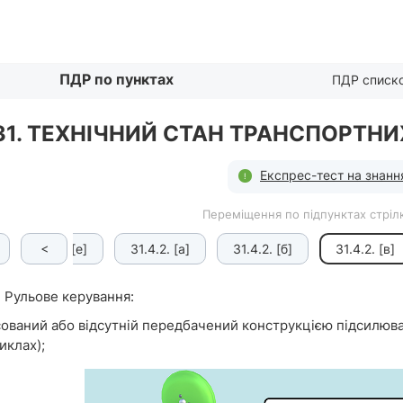
Списком
ПДР по пунктах
ПДР списк
31. ТЕХНІЧНИЙ СТАН ТРАНСПОРТНИ
Експрес-тест на знанн
Переміщення по підпунктах стрілк
<
31.4.1. [е]
31.4.2. [а]
31.4.2. [б]
31.4.2. [в]
Рульове керування:
сований або відсутній передбачений конструкцією підсилюв
иклах);