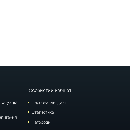
Особистий кабінет
 ситуацій
Персональні дані
Статистика
апитання
Нагороди