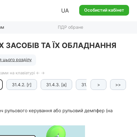
UA
Особистий кабінет
ом
ПДР обране
Х ЗАСОБІВ ТА ЇХ ОБЛАДНАННЯ
я цього розділу
ами на клавіатурі ← →
31.4.2. [г]
31.4.3. [а]
31.4.3. [б]
>
>>
31.4.3. [в]
ач рульового керування або рульовий демпфер (на