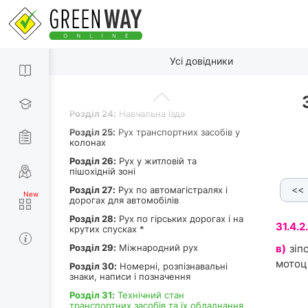
Роздiл 20:
Рух через залізничні
переїзди
Роздiл 21:
Перевезення пасажирів
По пунктах
Усі довідники
Роздiл 22:
Перевезення вантажу
Роздiл 23:
Буксирування та
експлуатація транспортних составів
Роздiл 24:
Навчальна їзда
Роздiл 25:
Рух транспортних засобів у
колонах
Роздiл 26:
Рух у житловій та
пішохідній зоні
<<
Роздiл 27:
Рух по автомагістралях і
31.4.1. [в]
31.4.1. [г]
31.4.1. [ґ]
31.4.1. [д]
дорогах для автомобілів
Роздiл 28:
Рух по гірських дорогах і на
31.4.2.
крутих спусках *
Роздiл 29:
Міжнародний рух
в)
зіп
мотоц
Роздiл 30:
Номерні, розпізнавальні
знаки, написи і позначення
Роздiл 31:
Технічний стан
транспортних засобів та їх обладнання