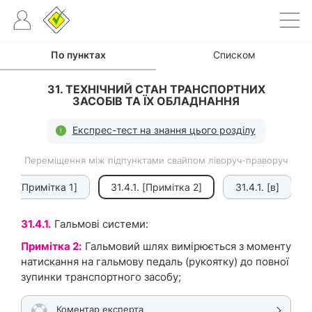
По пунктах
Списком
31. ТЕХНІЧНИЙ СТАН ТРАНСПОРТНИХ
ЗАСОБІВ ТА ЇХ ОБЛАДНАННЯ
Експрес-тест на знання цього розділу
Переміщення між підпунктами свайпом ліворуч-праворуч
.4.1. [Примітка 1]
31.4.1. [Примітка 2]
31.4.1. [в]
31.4.1.
Гальмові системи:
Примітка 2:
Гальмовий шлях вимірюється з моменту
натискання на гальмову педаль (рукоятку) до повної
зупинки транспортного засобу;
Коментар експерта