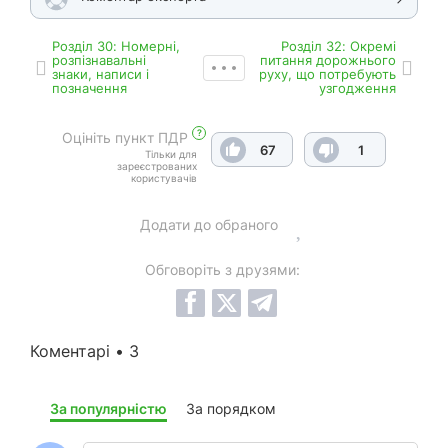
Роздiл 30: Номерні,
Роздiл 32: Окремі
розпізнавальні
питання дорожнього
знаки, написи і
руху, що потребують
позначення
узгодження
?
Оцініть пункт ПДР
67
1
Тільки для
зареєстрованих
користувачів
Додати до обраного
Обговоріть з друзями:
Коментарі • 3
За популярністю
За порядком