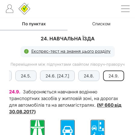
По пунктах
Списком
24. НАВЧАЛЬНА ЇЗДА
Експрес-тест на знання цього розділу
Переміщення між підпунктами свайпом ліворуч-праворуч
4.4.
24.5.
24.6. [24.7.]
24.8.
24.9.
24.9.
Забороняється навчання водінню
транспортних засобів у житловій зоні, на дорогах
для автомобілів та на автомагістралях.
(
№ 660 від
30.08.2017
)