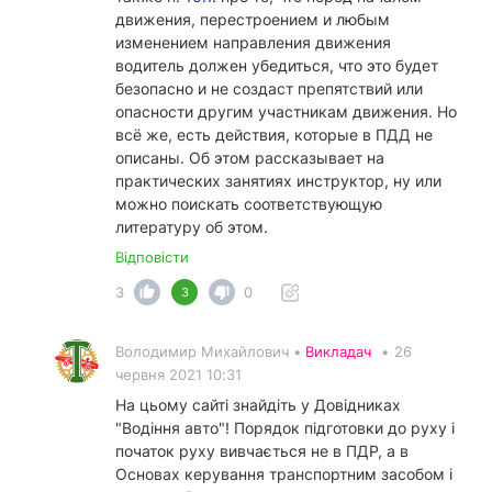
движения, перестроением и любым
изменением направления движения
водитель должен убедиться, что это будет
безопасно и не создаст препятствий или
опасности другим участникам движения. Но
всё же, есть действия, которые в ПДД не
описаны. Об этом рассказывает на
практических занятиях инструктор, ну или
можно поискать соответствующую
литературу об этом.
Відповісти
3
0
3
Володимир Михайлович •
Викладач
•
26
червня 2021 10:31
На цьому сайті знайдіть у Довідниках
"Водіння авто"! Порядок підготовки до руху і
початок руху вивчається не в ПДР, а в
Основах керування транспортним засобом і