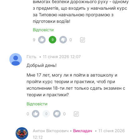
вимогах безпеки дорожнього руху - одному
з предметів, що входить у навчальний курс
за Типовою навчальною програмою з
підготовки водіїв!
Відповісти
9
0
9
Гість
•
11 січня 2026 12:07
Добрый день!
Мне 17 лет, могу ли я пойти в автошколу и
пройти курс теории и практики, чтоб при
исполнении 18-ти лет только сдать экзамен с
теории и практики?
Відповісти
0
0
0
Антон Вікторович •
Викладач
•
11 січня 2026
12:12