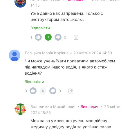
14:15
Уже давно как запрещена. Только с
инструктором автошколы.
Відповісти
1
0
1
Левіцька Марія Ігорівна
•
23 квітня 2024 14:59
Чи може учень їхати приватним автомобілем
під наглядом іншого водія, в якого є стаж
водіння?
Відповісти
0
0
0
Володимир Михайлович •
Викладач
•
23 квітня
2024 16:38
Можна за умови, що учень має дійсну
медичну довідку водія та успішно склав