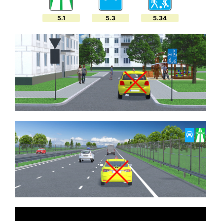
5.1
5.3
5.34