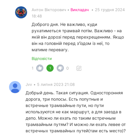
Антон Вікторович •
Викладач
•
25 грудня 2024
18:48
Доброго дня. Не важливо, куди
рухатиметься трамвай потім. Важливо - на
якій він дорозі перед перехрещенням. Якщо
він на головній перед з'їздом із неї, то
матиме перевагу.
Відповісти
1
0
1
Jvv
•
5 липня 2023 21:08
Добрый день. Такая ситуация. Односторонняя
дорога, три полосы. Есть попутные и
встречные трамвайные пути, но пути
используются не как маршрут, а для заезда в
депо. Можно ли ехать по таким встречным
трамвайным путям? И можно ли ехать левее от
встречных трамвайных путей(там есть место)?