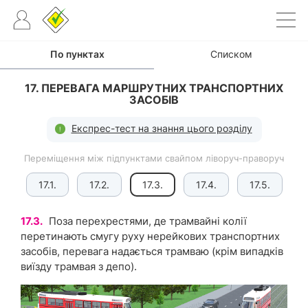
По пунктах
Списком
17. ПЕРЕВАГА МАРШРУТНИХ ТРАНСПОРТНИХ
ЗАСОБІВ
Експрес-тест на знання цього розділу
Переміщення між підпунктами свайпом ліворуч-праворуч
17.1.
17.2.
17.3.
17.4.
17.5.
17.3.
Поза перехрестями, де трамвайні колії
перетинають смугу руху нерейкових транспортних
засобів, перевага надається трамваю (крім випадків
виїзду трамвая з депо).