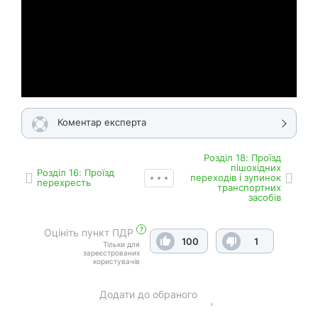
Коментар експерта
Роздiл 18: Проїзд
пішохідних
Роздiл 16: Проїзд
переходів і зупинок
перехресть
транспортних
засобів
?
Оцініть пункт ПДР
100
1
Тільки для
зареєстрованих
користувачів
Додати до обраного