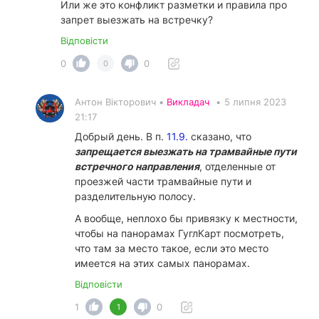
Или же это конфликт разметки и правила про
запрет выезжать на встречку?
Відповісти
0
0
0
Антон Вікторович •
Викладач
•
5 липня 2023
21:17
Добрый день. В п.
11.9.
сказано, что
запрещается выезжать на трамвайные пути
встречного направления
, отделенные от
проезжей части трамвайные пути и
разделительную полосу.
А вообще, неплохо бы привязку к местности,
чтобы на панорамах ГуглКарт посмотреть,
что там за место такое, если это место
имеется на этих самых панорамах.
Відповісти
1
0
1