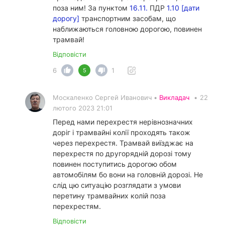
поза ним! За пунктом
16.11.
ПДР
1.10 [дати
дорогу]
транспортним засобам, що
наближаються головною дорогою, повинен
трамвай!
Відповісти
6
1
5
Москаленко Сергей Иванович •
Викладач
•
22
лютого 2023 21:01
Перед нами перехрестя нерівнозначних
доріг і трамвайні колії проходять також
через перехрестя. Трамвай виїзджає на
перехрестя по другорядній дорозі тому
повинен поступитись дорогою обом
автомобілям бо вони на головній дорозі. Не
слід цю ситуацію розглядати з умови
перетину трамвайних колій поза
перехрестям.
Відповісти