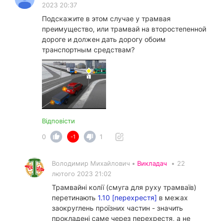
2023 20:37
Подскажите в этом случае у трамвая
преимущество, или трамвай на второстепенной
дороге и должен дать дорогу обоим
транспортным средствам?
Відповісти
0
1
-1
Володимир Михайлович •
Викладач
•
22
лютого 2023 21:02
Трамвайні колії (смуга для руху трамваїв)
перетинають
1.10 [перехрестя]
в межах
заокруглень проїзних частин - значить
прокладені саме через перехрестя, а не