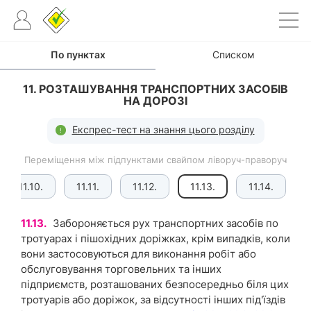
По пунктах
Списком
11. РОЗТАШУВАННЯ ТРАНСПОРТНИХ ЗАСОБІВ
НА ДОРОЗІ
Експрес-тест на знання цього розділу
Переміщення між підпунктами свайпом ліворуч-праворуч
11.10.
11.11.
11.12.
11.13.
11.14.
11.13.
Забороняється рух транспортних засобів по
тротуарах і пішохідних доріжках, крім випадків, коли
вони застосовуються для виконання робіт або
обслуговування торговельних та інших
підприємств, розташованих безпосередньо біля цих
тротуарів або доріжок, за відсутності інших під'їздів