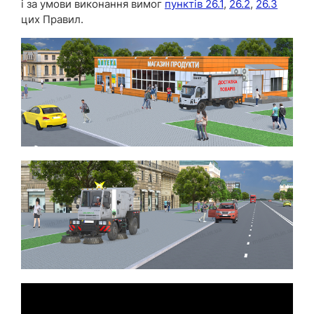
і за умови виконання вимог
пунктів 26.1
,
26.2
,
26.3
цих Правил.