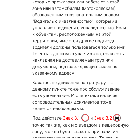
которые проживают или работают в этой
зоне или автомобилям (мотоколяскам),
обозначенным опознавательным знаком
"Водитель с инвалидностью", которыми
управляют водители с инвалидностью. Если
к объектам, расположенным на этой
территории, имеются другие подъезды,
водители должны пользоваться только ими.
То есть в данном случае можно, если есть
накладная на доставляемый груз или
документы, подтверждающие вызов по
указанному адресу.
Касательно движения по тротуару - в
данному пункте тоже про обслуживание
есть упоминание. И опять-таки наличие
сопроводительных документов тоже
является необходимым.
Под действие
Знак 3.1
и
Знак 3.2
точно так же, как и с въездом в пешеходную
зону, можно будет въехать при наличии
соответствующих документов. То есть в