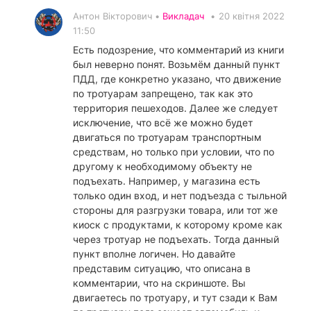
Антон Вікторович •
Викладач
•
20 квітня 2022
11:50
Есть подозрение, что комментарий из книги
был неверно понят. Возьмём данный пункт
ПДД, где конкретно указано, что движение
по тротуарам запрещено, так как это
территория пешеходов. Далее же следует
исключение, что всё же можно будет
двигаться по тротуарам транспортным
средствам, но только при условии, что по
другому к необходимому объекту не
подъехать. Например, у магазина есть
только один вход, и нет подъезда с тыльной
стороны для разгрузки товара, или тот же
киоск с продуктами, к которому кроме как
через тротуар не подъехать. Тогда данный
пункт вполне логичен. Но давайте
представим ситуацию, что описана в
комментарии, что на скриншоте. Вы
двигаетесь по тротуару, и тут сзади к Вам