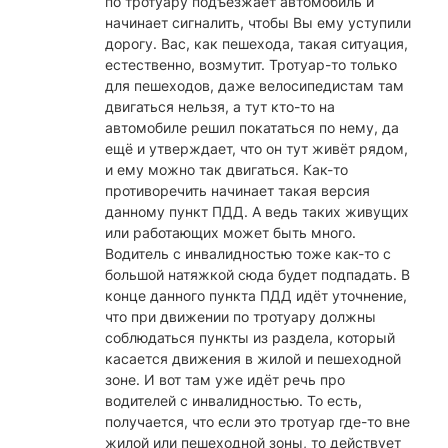
по тротуару подъезжает автомобиль и
начинает сигналить, чтобы Вы ему уступили
дорогу. Вас, как пешехода, такая ситуация,
естественно, возмутит. Тротуар-то только
для пешеходов, даже велосипедистам там
двигаться нельзя, а тут кто-то на
автомобиле решил покататься по нему, да
ещё и утверждает, что он тут живёт рядом,
и ему можно так двигаться. Как-то
противоречить начинает такая версия
данному пункт ПДД. А ведь таких живущих
или работающих может быть много.
Водитель с инвалидностью тоже как-то с
большой натяжкой сюда будет подпадать. В
конце данного пункта ПДД идёт уточнение,
что при движении по тротуару должны
соблюдаться пункты из раздела, который
касается движения в жилой и пешеходной
зоне. И вот там уже идёт речь про
водителей с инвалидностью. То есть,
получается, что если это тротуар где-то вне
жилой или пешеходной зоны, то действует