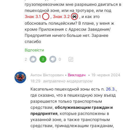
грузоперевозчиком мне разрешено двигаться в
пешеходной зоне, или на тротуаре, или под
Знак 3.1
,
Знак 3.2
, и как это
обосновать полицейским? В плане, у меня ж
кроме Приложения с Адресом Заведения/
Предприятия ничего больше нет. Заранее
спасибо
Відповісти
2
0
2
Антон Вікторович •
Викладач
•
19 червня 2024
18:29
виправлено модератором
Касательно пешеходной зоны есть п.
26.3.
,
где сказано, что в пешеходную зону въезд
разрешается только транспортным
средствам,
обслуживающим граждан и
предприятия
, которые расположены в
указанной зоне, а также транспортным
средствам, принадлежащим гражданам,