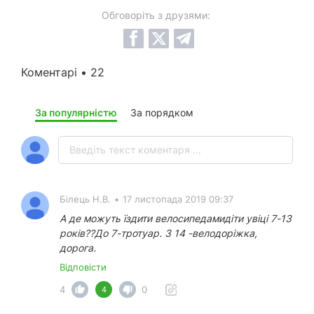
Обговоріть з друзями:
Коментарі • 22
За популярністю
За порядком
Білець Н.В.
•
17 листопада 2019 09:37
А де можуть їздити велосипедамидіти увіці 7-13
років??До 7-тротуар. З 14 -велодоріжка,
дорога.
Відповісти
4
0
4