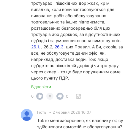
тротуарах і пішохідних доріжках, крім
випадків, коли вони застосовуються для
виконання робіт або обслуговування
торговельних та інших підприємств,
розташованих безпосередньо біля цих
тротуарів або доріжок, за відсутності інших
під'їздів і за умови виконання вимог пунктів
26.1.
, 26.2,
26.3.
цих Правил. А Ви, скоріш за
все, не обслуговуєте даний офіс, як,
наприклад, доставка води. Тож якщо
під'їдете по пішохідній доріжці чи тротуару
через сквер - то це буде порушенням саме
цього пункту ПДР.
Відповісти
0
0
0
Гість
•
2 червня 2026 16:07
Тобто мені заборонено, як власнику офісу
здійснювати самостійне обслуговування?