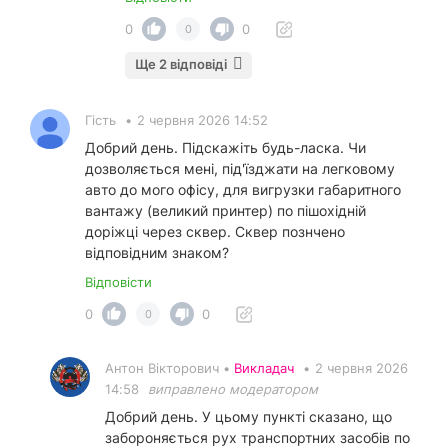
0
0
0
Ще 2 відповіді
Гість
•
2 червня 2026 14:52
Добрий день. Підскажіть будь-ласка. Чи
дозволяється мені, під'їзджати на легковому
авто до мого офісу, для вигрузки габаритного
вантажу (великий принтер) по пішохідній
доріжці через сквер. Сквер познчено
відповідним знаком?
Відповісти
0
0
0
Антон Вікторович •
Викладач
•
2 червня 2026
14:58
виправлено модератором
Добрий день. У цьому пункті сказано, що
забороняється рух транспортних засобів по