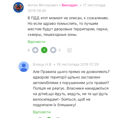
Антон Вікторович •
Викладач
•
17 листопада
2019 09:40
В ПДД этот момент не описан, к сожалению.
Но если здраво помыслить, то лучшим
местом будут дворовые территории, парки,
скверы, пешеходные зоны.
Відповісти
8
0
8
Білець Н.В.
•
19 листопада 2019 07:29
Але Правила цього прямо не дозволяють?
адворові території щільно заставлені
автомобілями з порушенням усіх правил?
Поліція не реагує. Власники накидаються
на дітей,що йдуть, ведуть, не те що їдуть
велосипедамт- бояться, щоб не
подряпали їх бляшанку!
Відповісти