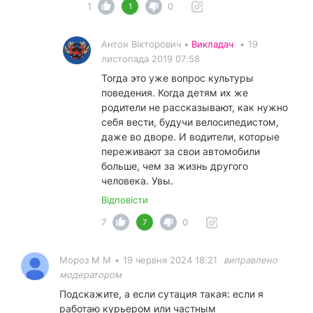
1
0
1
Антон Вікторович •
Викладач
•
19
листопада 2019 07:58
Тогда это уже вопрос культуры
поведения. Когда детям их же
родители не рассказывают, как нужно
себя вести, будучи велосипедистом,
даже во дворе. И водители, которые
переживают за свои автомобили
больше, чем за жизнь другого
человека. Увы.
Відповісти
7
0
7
Мороз М М
•
19 червня 2024 18:21
виправлено
модератором
Подскажите, а если сутация такая: если я
работаю курьером или частным