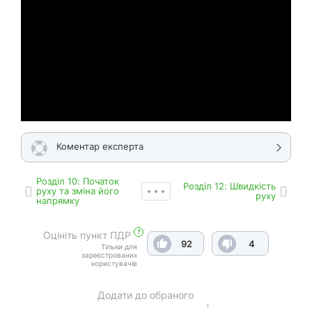
Коментар експерта
Роздiл 10: Початок
Роздiл 12: Швидкість
руху та зміна його
руху
напрямку
?
Оцініть пункт ПДР
92
4
Тільки для
зареєстрованих
користувачів
Додати до обраного