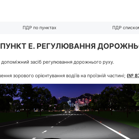
ПДР по пунктах
ПДР списко
. ПУНКТ Е. РЕГУЛЮВАННЯ ДОРОЖНЬ
 допоміжний засіб регулювання дорожнього руху.
ення зорового орієнтування водіїв на проїзній частині;
(
№ 87