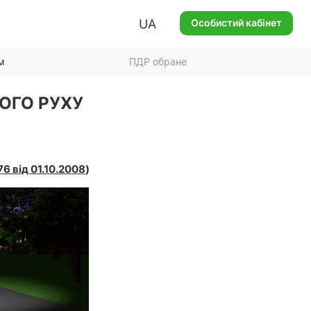
UA
Особистий кабінет
м
ПДР обране
ОГО РУХУ
6 від 01.10.2008
)