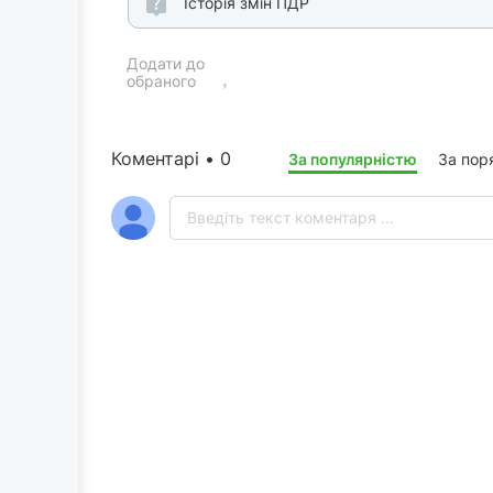
Історія змін ПДР
Додати до
обраного
Коментарі • 0
За популярністю
За пор