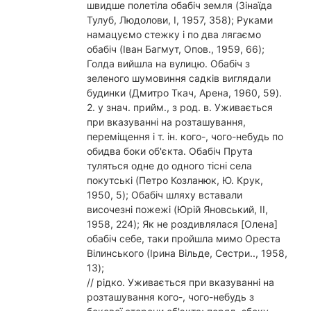
швидше полетіла обабіч земля (Зінаїда
Тулуб, Людолови, I, 1957, 358); Руками
намацуємо стежку і по два лягаємо
обабіч (Іван Багмут, Опов., 1959, 66);
Голда вийшла на вулицю. Обабіч з
зеленого шумовиння садків виглядали
будинки (Дмитро Ткач, Арена, 1960, 59).
2. у знач. прийм., з род. в. Уживається
при вказуванні на розташування,
переміщення і т. ін. кого-, чого-небудь по
обидва боки об'єкта. Обабіч Прута
туляться одне до одного тісні села
покутські (Петро Козланюк, Ю. Крук,
1950, 5); Обабіч шляху вставали
височезні пожежі (Юрій Яновський, II,
1958, 224); Як не роздивлялася [Олена]
обабіч себе, таки пройшла мимо Ореста
Вілинського (Ірина Вільде, Сестри.., 1958,
13);
// рідко. Уживається при вказуванні на
розташування кого-, чого-небудь з