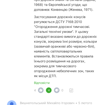
1968) та Європейської угоди, що
доповнює Конвенцію (Женева, 1971).
Застосування дорожніх конусів
регулюється ДСТУ 7168:2010
"Огородження дорожні тимчасові.
Загальні технічні умови". У цьому
стандарті вказано вимоги до дорожніх
конусів, зокрема їхні розміри, кольори
(зазвичай оранжеві або червоно-білі),
наявність світлоповертальних
елементів. Встановлюються правила
їхнього розміщення на дорогах,
зокрема для тимчасового
огородження небезпечних зон, таких
як місця ДТП.
Відповісти
4
0
4
Вишнепольський Михайло Ігорович
•
5 лютого