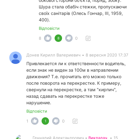
бокової сторони об'єкта; поряд, збоку.
Шура стала обабіч стежки, пропускаючи
своїх санітарів (Олесь Гончар, III, 1959,
400).
Відповісти
8
0
8
Донев Кирилл Валериевич
•
8 вересня 2020 17:37
Привлекается ли к ответственности водитель,
если знак не виден за 100м в направлении
движения? Т.е. прочитать его можно только
после поворота на перекрестке. К примеру,
свернули на перекрестке, а там "кирпич",
назад сдавать на перекрестке тоже
нарушение.
Відповісти
1
0
1
Геннадий Александрович •
Викладач
•
15