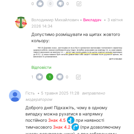
0
0
0
Володимир Михайлович •
Викладач
•
3 квітня
2026 14:34
Допустимо розміщувати на щитах жовтого
кольору:
Відповісти
1
0
1
Гість
•
5 травня 2025 11:28
виправлено
модератором
Доброго дня! Підкажіть, чому в одному
випадку можна рухатися в напрямку
постійного
Знак 4.5
при наявності
тимчасового
Знак 4.2
(при дозволяючому
жесту регулювальника), а при заборонному