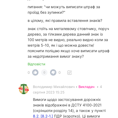
питання: "чи можуть виписати штраф за
проїзд без зупинки?"
в цілому, які правила вставлення знаків?
знак стоїть на металевому стовпчику, поруч
дерево, за гілками дерева данний знак із
100 метрів не видно, реально видно коли за
метрів 5-10, як і що можна довести/
пояснити поліцаю якщо хоче виписати штраф
за недотримання вимог знаку?
Відповісти
0
0
0
Володимир Михайлович •
Викладач
•
4
серпня 2023 15:25
Вимоги щодо застосування дорожніх
знаків відображені в ДСТУ 4100-2021
(скріншоти розділу 14), а також у пункті
8.2. [8.2-1.]
ПДР (коротко). Ці вимоги