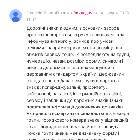
Олексій Валерійович •
Викладач
•
14 грудня 2023
11:04
Дорожні знаки є одним із основних засобів
організації дорожнього руху і призначені для
інформування його учасників про умови,
режими і напрямки руху, місця розміщення
об'єктів сервісу тощо. Їх розподіляють на групи,
нумерацію, назви, розміри форму, символи і
вимоги до розміщення регламентуються
державним стандартом України. Державний
стандарт передбачає сім групи в дорожніх
знаків: попереджувальні, пріоритету,
заборонені, наказові, інформаційно-вказівні,
сервісу і таблички до дорожніх знаків (знаки
додаткової інформації доповнення до знаків).
Як правило номер знака складається з номера
групи, порядкового номера знака у відповідній
групі і порядкового номера його різновиду.
Кожна група знаків має визначену форму і
колір, що дозволяє розпізнавати їх на