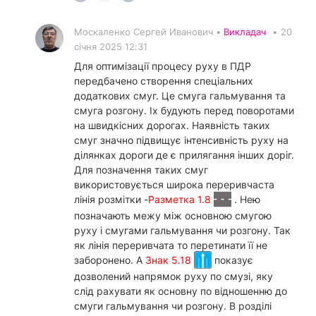
Москаленко Сергей Иванович •
Викладач
•
20
січня 2025 12:31
Для оптимізації процесу руху в ПДР
передбачено створення спеціальних
додаткових смуг. Це смуга гальмування та
смуга розгону. Іх будують перед поворотами
на швидкісних дорогах. Наявність таких
смуг значно підвищує інтенсивність руху на
ділянках дороги де є прилягання інших доріг.
Для позначення таких смуг
використовується широка переривчаста
лінія розмітки -
Разметка 1.8
. Нею
позначають межу між основною смугою
руху і смугами гальмування чи розгону. Так
як лінія переривчата то перетинати її не
заборонено. А
Знак 5.18
показує
дозволений напрямок руху по смузі, яку
слід рахувати як основну по відношенню до
смуги гальмування чи розгону. В розділі