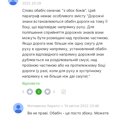
2022 20:29
Слово обабіч означає "з обох боків". Цей
параграф немає особливого змісту "Дорожні
знаки встановлюються обабіч дороги на тому її
боці, що відповідає напрямку руху. Для
поліпшення сприйняття дорожніх знаків вони
можуть бути розміщені над проїзною частиною.
Якщо дорога має більше ніж одну смугу для
руху в одному напрямку, установлений обабіч
дороги відповідного напрямку дорожній знак
дублюється на розділювальній смузі, над
проїзною частиною або на протилежному боці
дороги (у разі, коли для руху в зустрічному
напрямку є не більше ніж дві смуги)."
Відповісти
5
3
2
Мотивенко Кирилл
•
14 квітня 2022 23:46
Ви не праві. Обабіч - це посто збоку. Можете