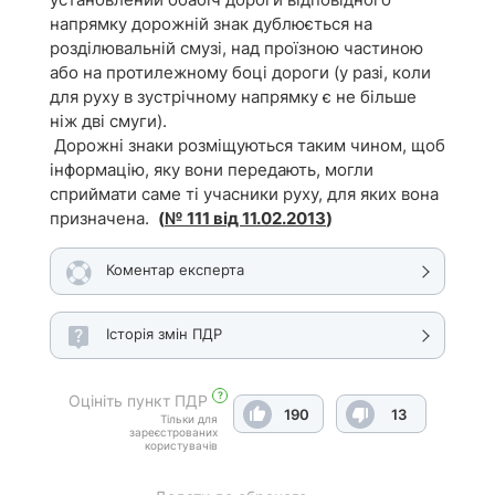
напрямку дорожній знак дублюється на
розділювальній смузі, над проїзною частиною
або на протилежному боці дороги (у разі, коли
для руху в зустрічному напрямку є не більше
ніж дві смуги).
Дорожні знаки розміщуються таким чином, щоб
інформацію, яку вони передають, могли
сприймати саме ті учасники руху, для яких вона
призначена.
(
№ 111 від 11.02.2013
)
Коментар експерта
Історія змін ПДР
?
Оцініть пункт ПДР
190
13
Тільки для
зареєстрованих
користувачів