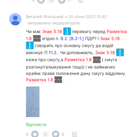
Виталий Ясельный
•
20 січня 2025 10:42
виправлено модератором
Чи має
Знак 5.18
перевагу перед
Разметка
1.8
згідно п.
8.2. [8.2-1.]
ПДР? І
Знак 5.18
говорить про основну смугу де водій
виконує П
11.2.
.Чи доповнюють,
Знак 5.18
каже про смугу,а
Разметка 1.8
( смуга
розгону/гальмування тощо) і не займаємо
крайнє праве положення дану смугу відділену
Разметка 1.8
.
Відповісти
0
0
0