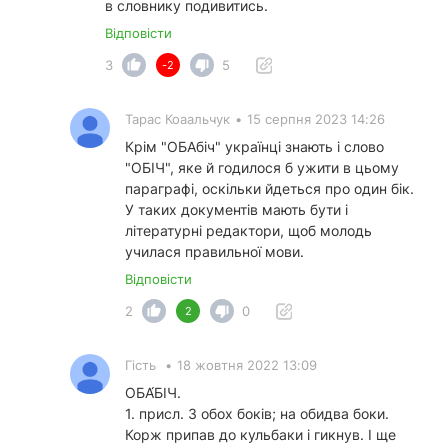
в словнику подивитись.
Відповісти
3
5
-2
Тарас Коаальчук
•
15 серпня 2023 14:26
Крім "ОБАбіч" українці знають і слово
"ОБІЧ", яке й годилося б ужити в цьому
параграфі, оскільки йдеться про один бік.
У таких документів мають бути і
літературні редактори, щоб молодь
училася правильної мови.
Відповісти
2
0
2
Гість
•
18 жовтня 2022 13:09
ОБА́БІЧ.
1. присл. З обох боків; на обидва боки.
Корж припав до кульбаки і гикнув. І ще