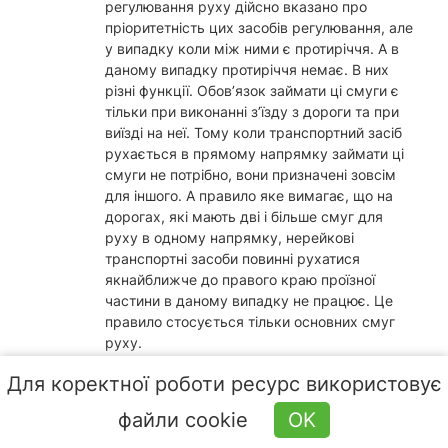
регулювання руху дійсно вказано про
пріоритетність цих засобів регулювання, але
у випадку коли між ними є протиріччя. А в
даному випадку протиріччя немає. В них
різні функції. Обов’язок займати ці смуги є
тільки при виконанні з’їзду з дороги та при
виїзді на неї. Тому коли транспортний засіб
рухається в прямому напрямку займати ці
смуги не потрібно, вони призначені зовсім
для іншого. А правило яке вимагає, що на
дорогах, які мають дві і більше смуг для
руху в одному напрямку, нерейкові
транспортні засоби повинні рухатися
якнайближче до правого краю проїзної
частини в даному випадку не працює. Це
правило стосується тільки основних смуг
руху.
Відповісти
Для коректної роботи ресурс використовує
9
0
9
файли cookie
OK