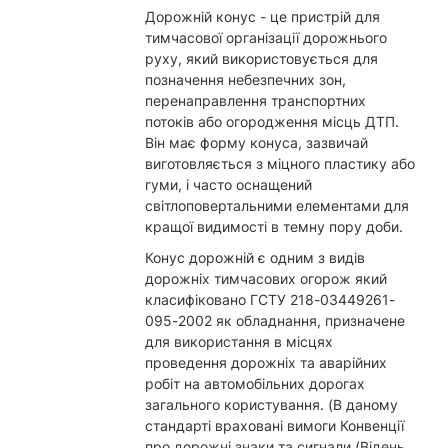
Дорожній конус - це пристрій для
тимчасової організації дорожнього
руху, який використовується для
позначення небезпечних зон,
перенаправлення транспортних
потоків або огородження місць ДТП.
Він має форму конуса, зазвичай
виготовляється з міцного пластику або
гуми, і часто оснащений
світлоповертальними елементами для
кращої видимості в темну пору доби.
Конус дорожній є одним з видів
дорожніх тимчасових огорож який
класифіковано ГСТУ 218-03449261-
095-2002 як обладнання, призначене
для використання в місцях
проведення дорожніх та аварійних
робіт на автомобільних дорогах
загального користування. (В даному
стандарті враховані вимоги Конвенції
про дорожні знаки та сигнали (Відень,