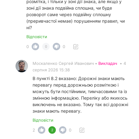
розмітка, і тільки у зоні дії знака, але якщо у
зоні дії знака подвійна сплошна, чи буде
розворот саме через подвійну сплошну
(преривчастої немае) порушенням правил, чи
ні?
Відповісти
0
0
0
Москаленко Сергей Иванович •
Викладач
•
4
серпня 2026 15:38
В пункті 8.2 вказано: Дорожні знаки мають
перевагу перед дорожньою розміткою і
можуть бути постійними, тимчасовими та із
змінною інформацією. Переліку або якихось
виключень не вказано. Тому так всі дорожні
знаки мають перевагу.
Відповісти
2
0
2