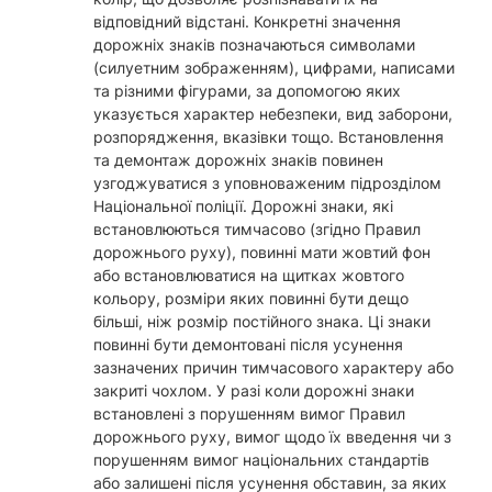
відповідний відстані. Конкретні значення
дорожніх знаків позначаються символами
(силуетним зображенням), цифрами, написами
та різними фігурами, за допомогою яких
указується характер небезпеки, вид заборони,
розпорядження, вказівки тощо. Встановлення
та демонтаж дорожніх знаків повинен
узгоджуватися з уповноваженим підрозділом
Національної поліції. Дорожні знаки, які
встановлюються тимчасово (згідно Правил
дорожнього руху), повинні мати жовтий фон
або встановлюватися на щитках жовтого
кольору, розміри яких повинні бути дещо
більші, ніж розмір постійного знака. Ці знаки
повинні бути демонтовані після усунення
зазначених причин тимчасового характеру або
закриті чохлом. У разі коли дорожні знаки
встановлені з порушенням вимог Правил
дорожнього руху, вимог щодо їх введення чи з
порушенням вимог національних стандартів
або залишені після усунення обставин, за яких