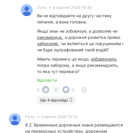
Гість
•
4 серпня 2026 16:40
Ви не відповідаете на другу частину
питання, а вона головна.
Якщо знак не зобовязуе, а дозволяе чи
рекомендує
, а дорожня розмітка прямо
забороняє
, чи являеться це порушенням і
чи буде оштрафований такій водій?
Мають перевагу це якщо,
зобовязують
попри заборону, а якщо рекомендують,
то яка тут перевага?
Відповісти
0
0
0
Ще 4 відповіді
Гість
•
3 квітня 2026 14:13
8.2. Временные дорожные знаки размещаются
на переносных устройствах, дорожном