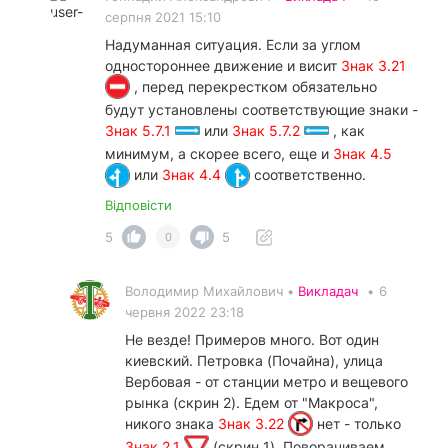
серпня 2021 15:10
Надуманная ситуация. Если за углом
одностороннее движение и висит
Знак 3.21
, перед перекрестком обязательно
будут установлены соответствующие знаки -
Знак 5.7.1
или
Знак 5.7.2
, как
минимум, а скорее всего, еще и
Знак 4.5
или
Знак 4.4
соответственно.
Відповісти
5
5
0
Володимир Михайлович •
Викладач
•
6
червня 2022 23:18
Не везде! Примеров много. Вот один
киевский. Петровка (Почайна), улица
Вербовая - от станции метро и вещевого
рынка (скрин 2). Едем от "Макроса",
никого знака
Знак 3.22
нет - только
Знак 2.1
(скрин 1). Поворачиваем