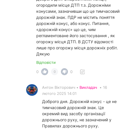
огородили місце ДТП т.з. Дорожніми
конусами, зазначивши що це тимчасовий
дорожній знак. ПДР не містить поняття
дорожній конус, або конус. Питання,
«дорожній конус» що це, чим
регламентоване його застосування , як
огорожу місця ДТП. В ДСТУ відомості
лише про огорожу місця дорожніх робіт.
Дякую
Відповісти
0
0
0
Антон Вікторович •
Викладач
•
16
лютого 2025 14:01
Доброго дня. Дорожній конус - це не
тимчасовий дорожній знак. Це
окремий вид засобу організації
дорожнього руху, не зазначений у
Правилах дорожнього руху.