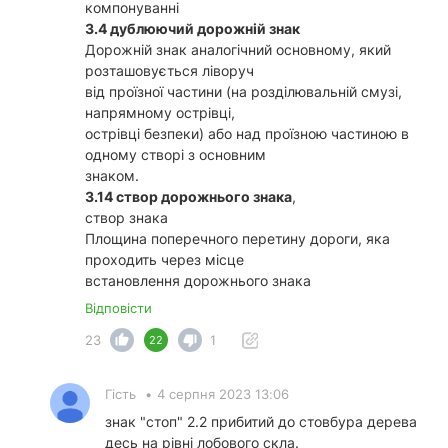
компонуванні
3.4 дублюючий дорожній знак
Дорожній знак аналогічний основному, який
розташовується ліворуч
від проїзної частини (на розділювальній смузі,
напрямному острівці,
острівці безпеки) або над проїзною частиною в
одному створі з основним
знаком.
3.14 створ дорожнього знака
,
створ знака
Площина поперечного перетину дороги, яка
проходить через місце
встановлення дорожнього знака
Відповісти
23
1
22
Гість
•
4 серпня 2023 13:06
знак "стоп" 2.2 прибитий до стовбура дерева
десь на рівні лобового скла.