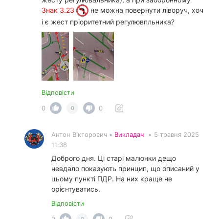
Знак 3.23
не можна повернути ліворуч, хоч
і є жест пріоритетний регулювпльника?
Відповісти
0
0
0
Антон Вікторович •
Викладач
•
5 травня 2025
11:38
Доброго дня. Ці старі малюнки дещо
невдало показують принцип, що описаний у
цьому пункті ПДР. На них краще не
орієнтуватись.
Відповісти
0
0
0