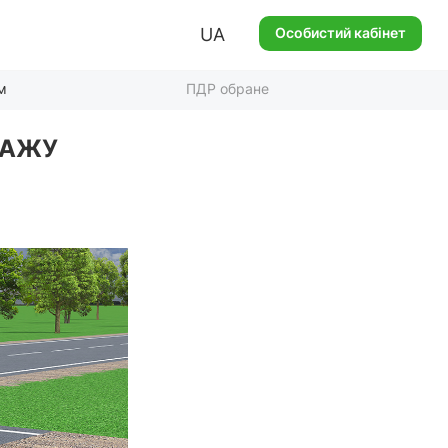
UA
Особистий кабінет
м
ПДР обране
ТАЖУ