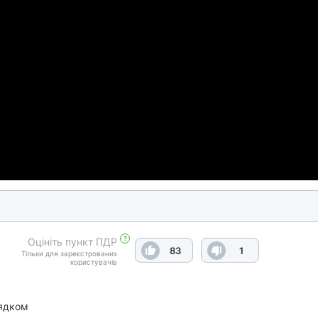
?
Оцініть пункт ПДР
83
1
Тільки для зареєстрованих
користувачів
ядком