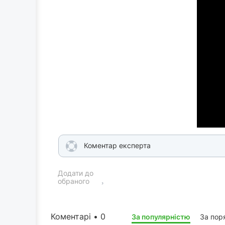
Коментар експерта
Додати до
обраного
Коментарі • 0
За популярністю
За пор