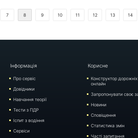
7
8
9
10
11
12
13
14
Інформація
Корисне
Про сервіс
Конструктор дорожніх
онлайн
Довідники
Запропонувати своє з
Навчання теорії
Новини
Тести з ПДР
Сповіщення
Iспит з водіння
Статистика змін
Сервіси
Часті запитання