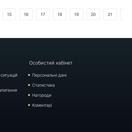
15
16
17
18
19
20
21
22
Особистий кабінет
 ситуацій
Персональні дані
Статистика
апитання
Нагороди
Коментарі