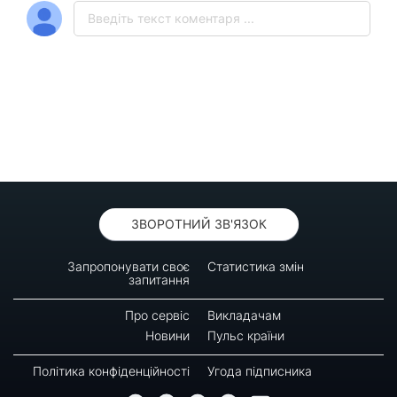
ЗВОРОТНИЙ ЗВ'ЯЗОК
Запропонувати своє
Статистика змін
запитання
Про сервіс
Викладачам
Новини
Пульс країни
Політика конфіденційності
Угода підписника