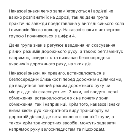
Наказові знаки легко запам'ятовуються і водієві не
важко розпізнати їх на дорозі, так як дана група
практично завжди представлена у вигляді синього кола
і символів білого кольору. Наказові знаки є четвертою
групою і починаються з цифри 4.
Дана група знаків регулює введення чи скасування
різних режимів дорожнього руху, а також регламентує
напрямок, швидкість та визначає безпосередньо
учасників дорожнього руху, на яких діє.
Наказові знаки, як правило, встановлюються в
безпосередній близькості перед дорожніми ділянками,
де вводиться певний режим дорожнього руху чи
місцях, де він скасовується. Знаки, які вводять певні
обмеження, встановлюються як на початку зони
обмеження, так і наприкінці. Крім того, наказові знаки
визначають рух конкретного виду транспорту на
дорожній ділянці, де встановлено знак цієї групи, а
також крім транспортних засобів, можуть задавати
напрямок руху велосипедистам та пішоходам.